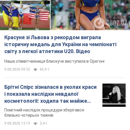
Красуня зі Львова з рекордом виграла
історичну медаль для України на чемпіонаті
світу з легкої атлетики U20. Відео
Наша співвітчизниця блискуче виступила в Орегоні
9.08.2026 09:32
66,9 т.
Брітні Спірс зізналася в уколах краси
і показала наслідки невдалої
косметології: ходила так майже
місяць
Помітний наслідок процедури зберігався
близько чотирьох тижнів
9.08.2026 13:19
3,4 т.