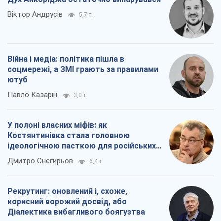
Віктор Андрусів
5,7 т.
Війна і медіа: політика пішла в
соцмережі, а ЗМІ грають за правилами
ютуб
Павло Казарін
3,0 т.
У полоні власних міфів: як
Костянтинівка стала головною
ідеологічною пасткою для російських
окупантів
Дмитро Снєгирьов
6,4 т.
Рекрутинг: оновлений і, схоже,
корисний ворожий досвід, або
Діалектика вибагливого боягузтва