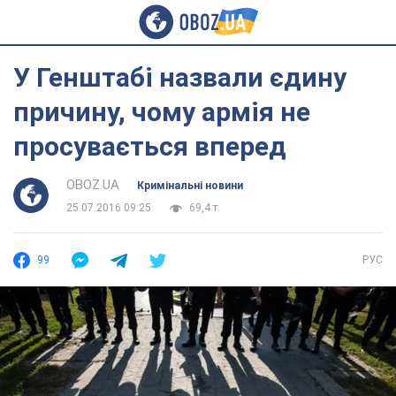
У Генштабі назвали єдину
причину, чому армія не
просувається вперед
OBOZ.UA
Кримінальні новини
25.07.2016 09:25
69,4 т.
99
РУС