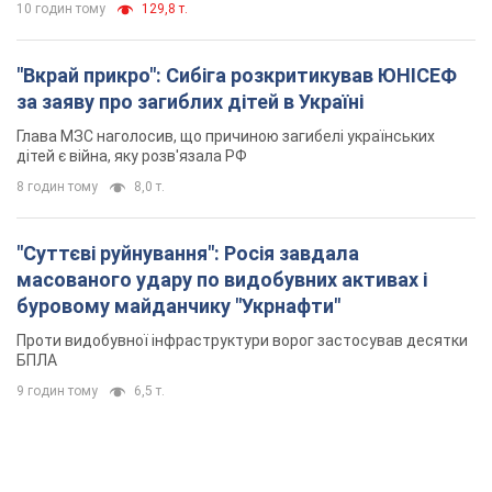
10 годин тому
129,8 т.
"Вкрай прикро": Сибіга розкритикував ЮНІСЕФ
за заяву про загиблих дітей в Україні
Глава МЗС наголосив, що причиною загибелі українських
дітей є війна, яку розв'язала РФ
8 годин тому
8,0 т.
"Суттєві руйнування": Росія завдала
масованого удару по видобувних активах і
буровому майданчику "Укрнафти"
Проти видобувної інфраструктури ворог застосував десятки
БПЛА
9 годин тому
6,5 т.