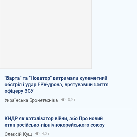
"Варта" та "Новатор" витримали кулеметний
обстріл і удар FPV-дрона, врятувавши життя
офіцеру ЗСУ
Українська Бронетехніка
3,9 т.
КНДР як каталізатор війни, або Про новий
етап російсько-північнокорейського союзу
Олексій Кущ
4,0 т.