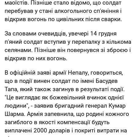
маоїстів. Пізніше стало відомо, що солдат
перебував у стані алкогольного сп'яніння і
відкрив вогонь по цивільних після сварки.
За словами очевидців, увечері 14 грудня
п'яний солдат вступив у перепалку з кількома
селянами. Пізніше він повернувся зі зброєю і
відкрив по них вогонь.
В офіційній заяві армії Непалу, говориться,
що в події винен солдат по імені Басудев
Тапа, який також загинув в результаті події.
"Це виглядає як божевільний вчинок однієї
людини", - заявив бригадний генерал Кумар
Шарма. Армія запевнила, що родині кожного
загиблого в якості компенсації будуть
виплачені 2000 доларів і покриті витрати на