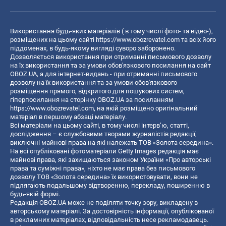
Використання будь-яких матеріалів ( в тому числі фото- та відео-),
розміщених на цьому сайті
https://www.obozrevatel.com
та всіх його
піддоменах, в будь-якому вигляді суворо заборонено.
Дозволяється використання при отриманні письмового дозволу
на їх використання та за умови обов'язкового посилання на сайт
OBOZ.UA, а для інтернет-видань - при отриманні письмового
дозволу на їх використання та за умови обов'язкового
розміщення прямого, відкритого для пошукових систем,
гіперпосилання на сторінку OBOZ.UA за посиланням
https://www.obozrevatel.com
, на якій розміщено оригінальний
матеріал в першому абзаці матеріалу.
Всі матеріали на цьому сайті, в тому числі інтерв’ю, статті,
дослідження – є службовими творами журналістів редакції,
виключні майнові права на які належать ТОВ «Золота середина».
На всі опубліковані фотоматеріали Getty Images редакція має
майнові права, які захищаються законом України «Про авторські
права та суміжні права», ніхто не має права без письмового
дозволу ТОВ «Золота середина» їх використовувати, вони не
підлягають подальшому відтворенню, перекладу, поширенню в
будь-якій формі.
Редакція OBOZ.UA може не поділяти точку зору, викладену в
авторському матеріалі. За достовірність інформації, опублікованої
в рекламних матеріалах, відповідальність несе рекламодавець.