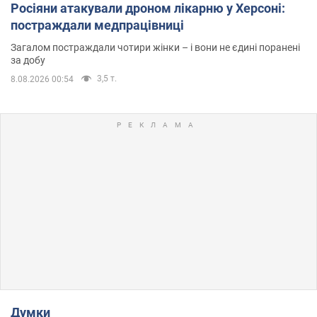
Росіяни атакували дроном лікарню у Херсоні:
постраждали медпрацівниці
Загалом постраждали чотири жінки – і вони не єдині поранені
за добу
3,5 т.
8.08.2026 00:54
Думки