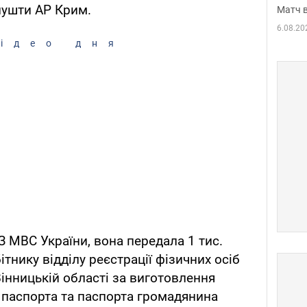
лушти АР Крим.
Матч в
6.08.20
ідео дня
З МВС України, вона передала 1 тис.
тнику відділу реєстрації фізичних осіб
Вінницькій області за виготовлення
 паспорта та паспорта громадянина