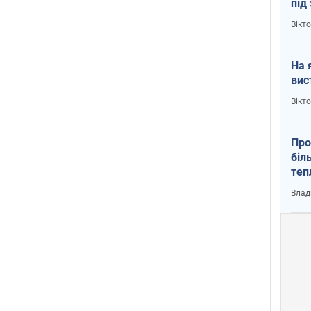
під
кри
Вікт
На 
вис
Вікт
Про
біл
теп
від
Влад
у К