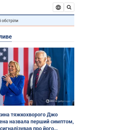
і обстріли
ливе
ина тяжкохворого Джо
ена назвала перший симптом,
 сигналізував про його