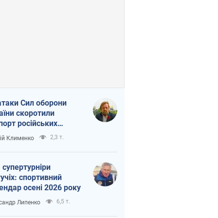
атаки Сил оборони
аїни скоротили
порт російських
топродуктів
2,3 т.
ій Клименко
 супертурніри
учіх: спортивний
ендар осені 2026 року
6,5 т.
сандр Липенко