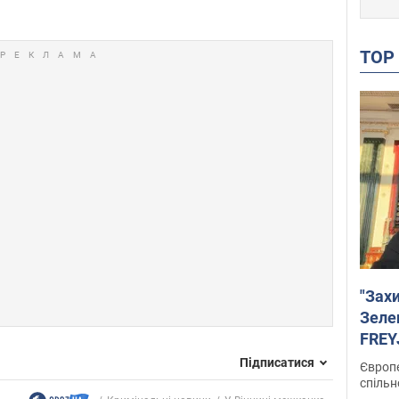
TO
"Зах
Зеле
FREYJ
підтр
Підписатися
Європе
спільн