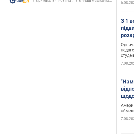
Кримінальні новини
У Вінниці мешканка...
6.08.20
З 1 
підв
розк
Одноч
педаго
студен
7.08.20
"Нам
відп
щодо
Patri
Америк
обмеж
7.08.20