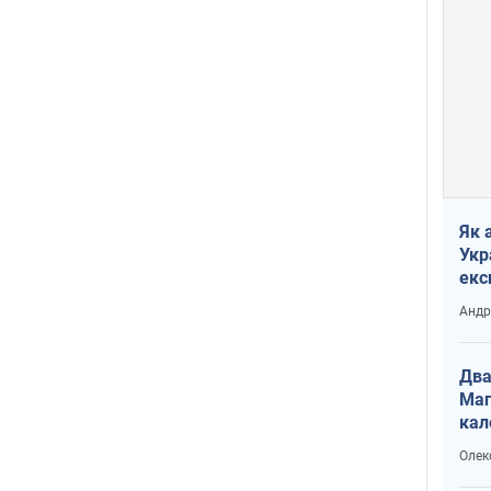
Як 
Укр
екс
наф
Андр
Два
Маг
кал
Олек