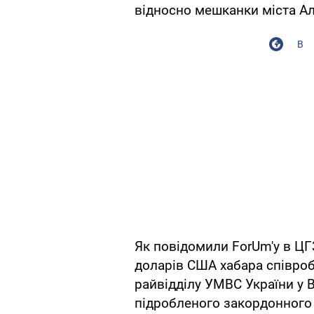
відносно мешканки міста А
В
Як повідомили ForUm'у в ЦГ
доларів США хабара співробі
райвідділу УМВС України у 
підробленого закордонного