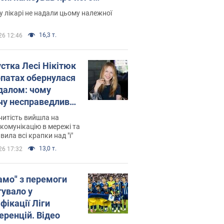
есивний" рак
 лікарі не надали цьому належної
16,3 т.
26 12:46
устка Лесі Нікітюк
рпатах обернулася
далом: чому
чу несправедливо
йтили
нитість вийшла на
комунікацію в мережі та
вила всі крапки над "і"
13,0 т.
26 17:32
амо" з перемоги
тувало у
фікації Ліги
еренцій. Відео