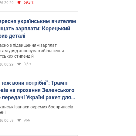
69,3 т.
26 20:20
вересня українським вчителям
ищать зарплати: Корецький
рив деталі
асно з підвищенням зарплат
гам уряд анонсував збільшення
тських стипендій
3,6 т.
26 00:29
 теж вони потрібні": Трамп
овів на прохання Зеленського
 передачі Україні ракет для
ot
анські запаси окремих боєприпасів
ені
966
26 00:59