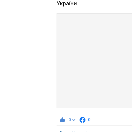
України.
0
0