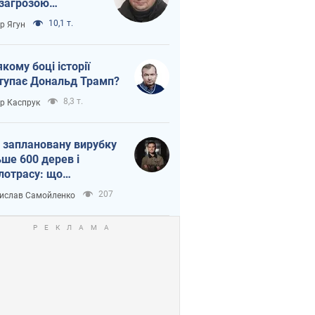
 загрозою
тична логістика
10,1 т.
ор Ягун
якому боці історії
тупає Дональд Трамп?
8,3 т.
ор Каспрук
 заплановану вирубку
ьше 600 дерев і
лотрасу: що
бувається на Теремках
207
ислав Самойленко
иєві