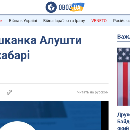
ни
Війна в Україні
Війна Ізраїлю та Ірану
VENETO
Російськ
Важ
ешканка Алушти
хабарі
Читать на русском
Друж
Байд
який