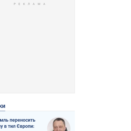
ки
мль переносить
ну в тил Європи: