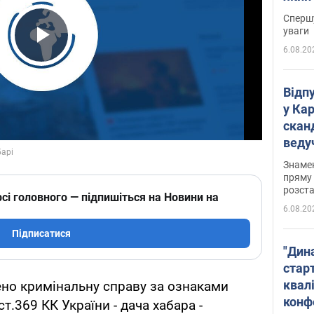
"агр
Спершу
уваги
6.08.20
Play Video
Відп
у Ка
скан
веду
захе
Знаме
пряму 
розста
сі головного — підпишіться на Новини на
6.08.20
Підписатися
"Дин
стар
квалі
ено кримінальну справу за ознаками
конф
т.369 КК України - дача хабара -