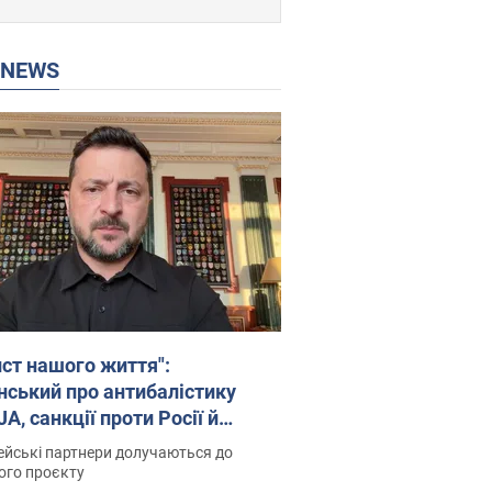
P NEWS
ист нашого життя":
нський про антибалістику
A, санкції проти Росії й
имку аграріїв. Відео
йські партнери долучаються до
ого проєкту