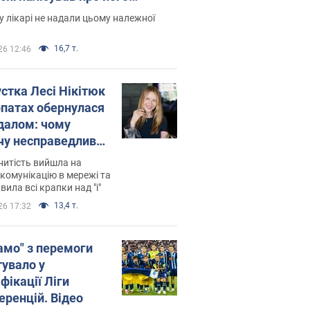
есивний" рак
 лікарі не надали цьому належної
16,7 т.
26 12:46
устка Лесі Нікітюк
рпатах обернулася
далом: чому
чу несправедливо
йтили
нитість вийшла на
комунікацію в мережі та
вила всі крапки над "і"
13,4 т.
26 17:32
амо" з перемоги
тувало у
фікації Ліги
еренцій. Відео