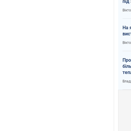
під
кри
Вікт
На 
вис
Вікт
Про
біл
теп
від
Влад
у К