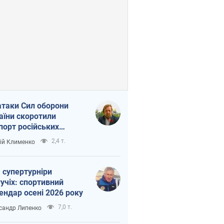
атаки Сил оборони
аїни скоротили
порт російських
топродуктів
2,4 т.
ій Клименко
 супертурніри
учіх: спортивний
ендар осені 2026 року
7,0 т.
сандр Липенко