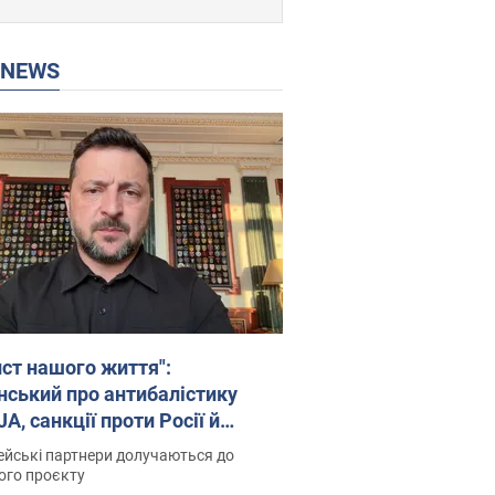
P NEWS
ист нашого життя":
нський про антибалістику
A, санкції проти Росії й
имку аграріїв. Відео
йські партнери долучаються до
ого проєкту