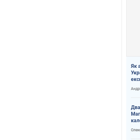
Як 
Укр
екс
наф
Андр
Два
Маг
кал
Олек