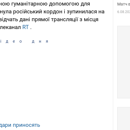
аною гуманітарною допомогою для
Матч в
нула російський кордон і зупинилася на
6.08.20
ідчать дані прямої трансляції з місця
телеканал
RT
.
ідео дня
 дари приносять