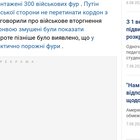
антажені 300 військових фур
.
Путін
6.08.20
нської сторони не перетинати кордон з
заговорили про військове вторгнення
З 1 
конвою змушені були показати
підв
розк
Проте пізніше було виявлено, що
у
рактично порожні фури
.
Одноч
педаго
студен
7.08.20
"Нам
відп
щодо
Patri
Америк
обмеж
7.08.20