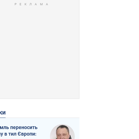
ки
мль переносить
ну в тил Європи: