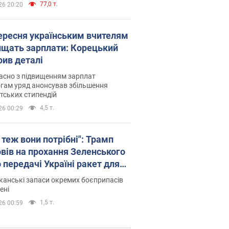
77,0 т.
26 20:20
вересня українським вчителям
ищать зарплати: Корецький
рив деталі
асно з підвищенням зарплат
гам уряд анонсував збільшення
тських стипендій
4,5 т.
26 00:29
 теж вони потрібні": Трамп
овів на прохання Зеленського
 передачі Україні ракет для
ot
анські запаси окремих боєприпасів
ені
1,5 т.
26 00:59