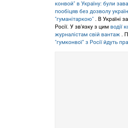
конвой" в Україну: були зав
пообіцяв без дозволу украї
"гуманітаркою"
. В Україні 
Росії. У зв'язку з цим
водії 
журналістам свій вантаж
. 
"гумконвої" з Росії йдуть п