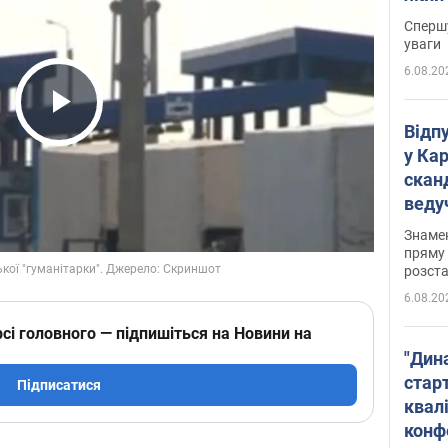
"агр
Спершу
уваги
6.08.20
Play Video
Відп
у Ка
скан
веду
захе
Знаме
пряму 
розста
6.08.20
сі головного — підпишіться на Новини на
"Дин
стар
Підписатися
квалі
конф