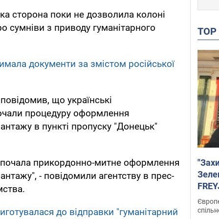
ька сторона поки не дозволила колоні
про сумніви з приводу гуманітарного
TO
римала документи за змістом російської
повідомив, що українські
очали процедуру оформлення
антажу в пункті пропуску "Донецьк"
на почала прикордонно-митне оформлення
"Зах
Зеле
антажу", - повідомили агентству в прес-
FREYJ
мства.
підтр
Європе
спільн
иготувалася до відправки "гуманітарний