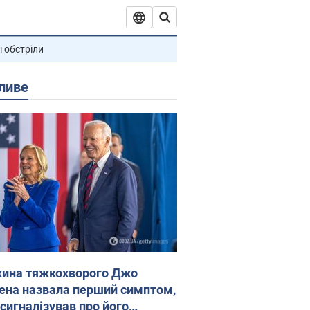
і обстріли
ливе
ина тяжкохворого Джо
ена назвала перший симптом,
 сигналізував про його