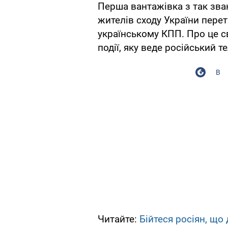
Перша вантажівка з так зв
жителів сходу України перет
українському КПП. Про це св
події, яку веде російський 
В
Читайте:
Бійтеся росіян, що