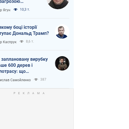
 загрозою
тична логістика
10,3 т.
ор Ягун
якому боці історії
тупає Дональд Трамп?
8,6 т.
ор Каспрук
 заплановану вирубку
ьше 600 дерев і
лотрасу: що
бувається на Теремках
387
ислав Самойленко
иєві