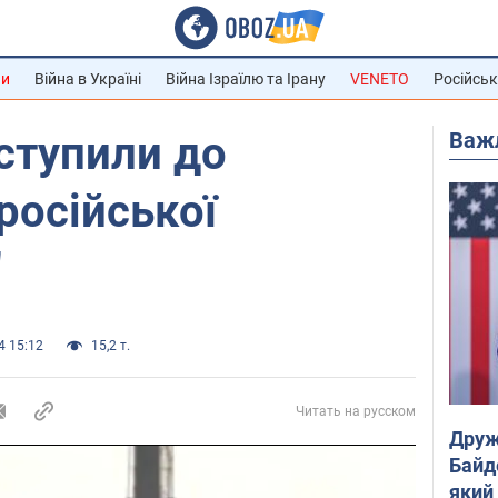
ни
Війна в Україні
Війна Ізраїлю та Ірану
VENETO
Російськ
Важ
ступили до
російської
"
4 15:12
15,2 т.
Читать на русском
Друж
Байд
який