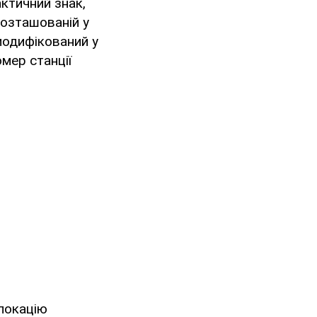
ктичний знак,
розташованій у
модифікований у
омер станції
локацію