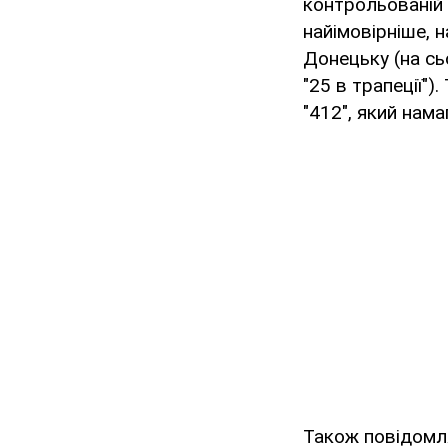
контрольованій 
найімовірніше, 
Донецьку (на сь
"25 в трапеції")
"412", який нама
Також повідомл