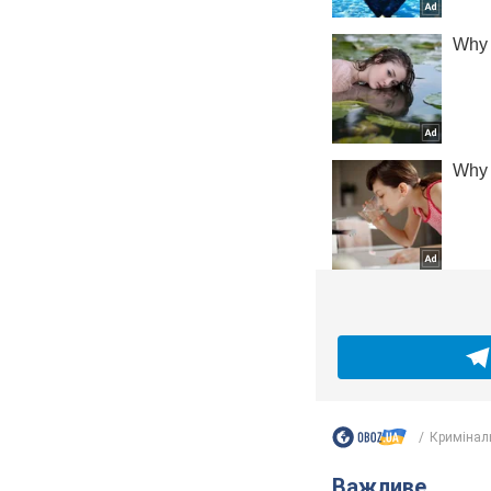
Кримінал
Важливе