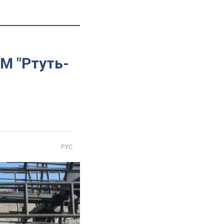
М "Ртуть-
РУС