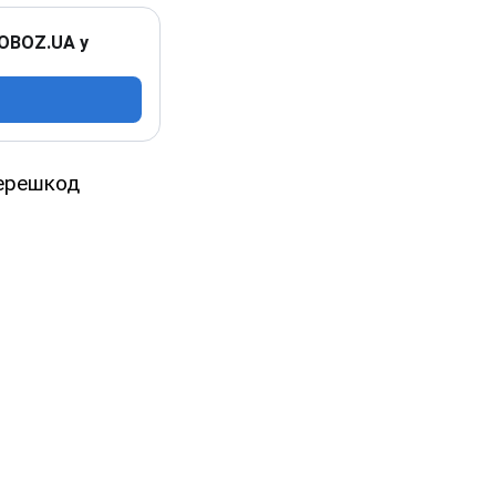
 OBOZ.UA у
перешкод