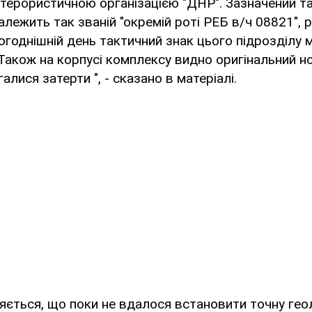
терористичною організацією "ДНР". Зазначений та
належить так званій "окремій роті РЕБ в/ч 08821", 
огоднішній день тактичний знак цього підрозділу 
. Також на корпусі комплексу видно оригінальний н
галися затерти ", - сказано в матеріалі.
яється, що поки не вдалося встановити точну гео