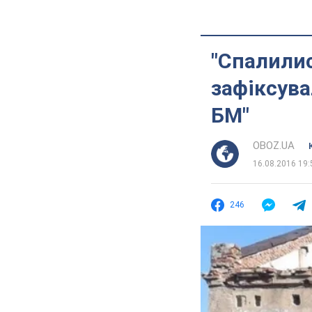
"Спалилис
зафіксува
БМ"
OBOZ.UA
16.08.2016 19:
246