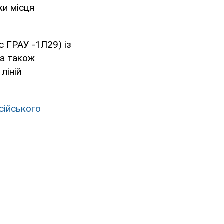
ки місця
с ГРАУ -1Л29) із
 а також
ліній
сійського