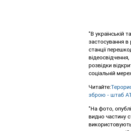
"В українській 
застосування в р
станції перешк
відеосвідчення,
розвідки відкри
соціальній мереж
Читайте:
Терорис
зброю - штаб А
"На фото, опубл
видно частину ст
використовуютьс