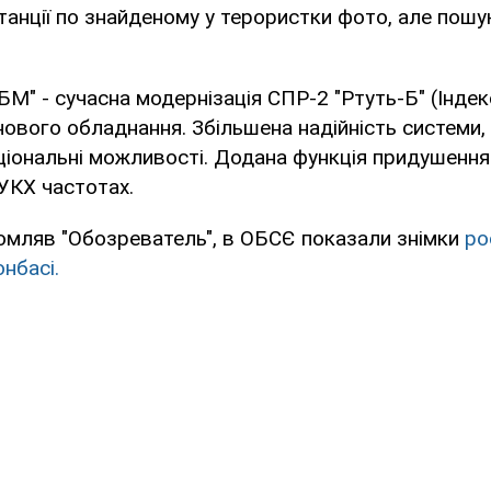
анції по знайденому у терористки фото, але пошу
М" - сучасна модернізація СПР-2 "Ртуть-Б" (Індек
ового обладнання. Збільшена надійність системи,
іональні можливості. Додана функція придушення 
 УКХ частотах.
омляв "Обозреватель", в ОБСЄ показали знімки
ро
нбасі.