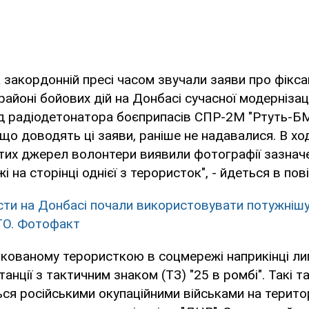
та закордонній пресі часом звучали заяви про фікс
айоні бойових дій на Донбасі сучасної модернізаці
од радіодетонатора боєприпасів СПР-2М "Ртуть-БМ
 що доводять ці заяви, раніше не надавалися. В хо
тих джерел волонтери виявили фотографії зазначен
і на сторінці однієї з терористок", - йдеться в пов
ти на Донбасі почали використовувати потужнішу
ТО. Фотофакт
ікованому терористкою в соцмережі наприкінці ли
анції з тактичним знаком (ТЗ) "25 в ромбі". Такі т
я російськими окупаційними військами на територ