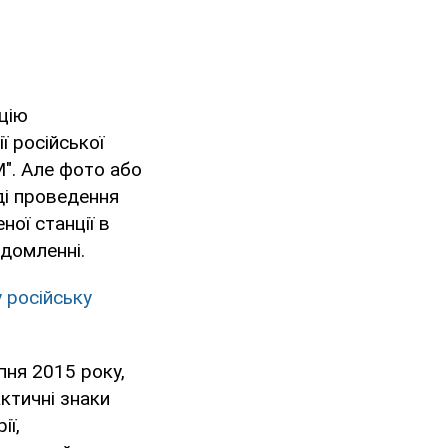
ацію
ї російської
". Але фото або
ді проведення
ої станції в
ідомленні.
 російську
пня 2015 року,
актичні знаки
ії,