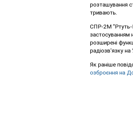
розташування ст
тривають.
СПР-2М "Ртуть-Б
застосуванням н
розширені функц
радіозв'язку на
Як раніше повід
озброєння на До