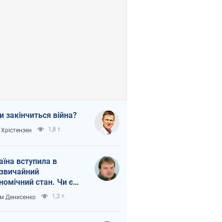
и закінчиться війна?
1,8 т.
 Хрістензен
аїна вступила в
звичайний
номічний стан. Чи є
тло вкінці тунелю?
1,3 т.
м Денисенко