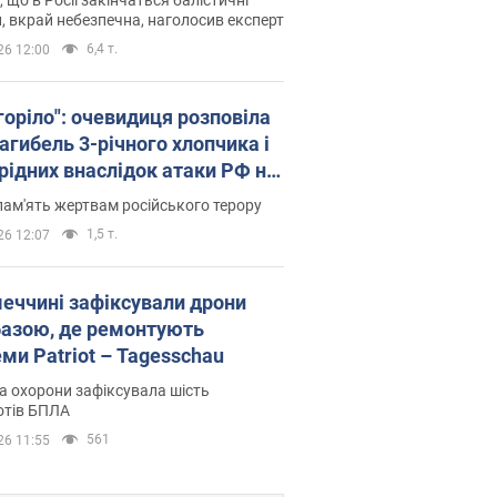
, вкрай небезпечна, наголосив експерт
6,4 т.
26 12:00
горіло": очевидиця розповіла
агибель 3-річного хлопчика і
 рідних внаслідок атаки РФ на
щину. Відео та фото
пам'ять жертвам російського терору
1,5 т.
26 12:07
меччині зафіксували дрони
базою, де ремонтують
ми Patriot – Tagesschau
 охорони зафіксувала шість
отів БПЛА
561
26 11:55