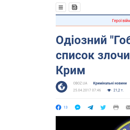
Герої вій
Одіозний "Го
список злочи
Крим
OBOZ.UA
Кримінальні новини
25.04.2017 07:46
21,2 т.
13