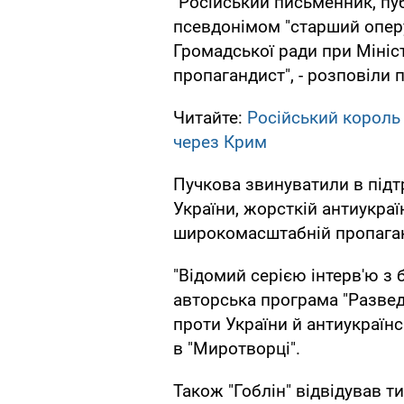
"Російський письменник, пу
псевдонімом "старший опер
Громадської ради при Мініс
пропагандист", - розповіли 
Читайте:
Російський король
через Крим
Пучкова звинуватили в підтр
України, жорсткій антиукраї
широкомасштабній пропаганд
"Відомий серією інтерв'ю з
авторська програма "Развед
проти України й антиукраїн
в "Миротворці".
Також "Гоблін" відвідував 