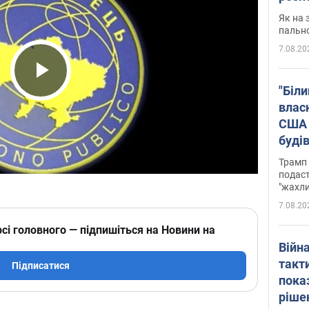
Як на 
пальн
7.08.20
Play Video
"Біли
влас
США 
буді
зали
Трамп 
подаст
"жахли
7.08.20
сі головного — підпишіться на Новини на
Війн
такт
Підписатися
пока
ріше