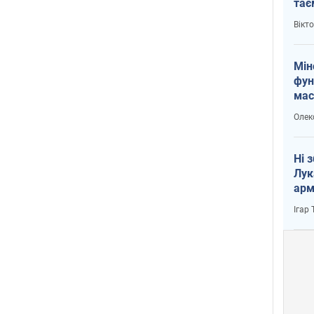
тає
і Пу
Вікт
Мін
фун
мас
Олек
Ні 
Лук
арм
Ігар