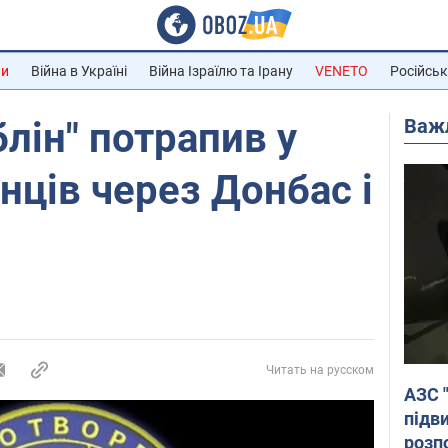
ни
Війна в Україні
Війна Ізраїлю та Ірану
VENETO
Російськ
Важ
блін" потрапив у
нців через Донбас і
Читать на русском
АЗС 
підв
розпо