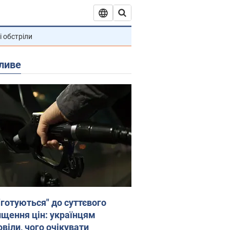
і обстріли
ливе
"готуються" до суттєвого
ищення цін: українцям
віли, чого очікувати