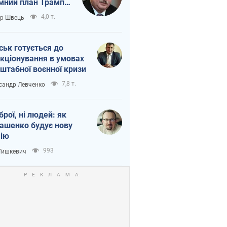
мний план Трампа
тіна?
4,0 т.
ор Швець
ськ готується до
кціонування в умовах
штабної воєнної кризи
7,8 т.
сандр Левченко
зброї, ні людей: як
ашенко будує нову
ію
993
 Тишкевич