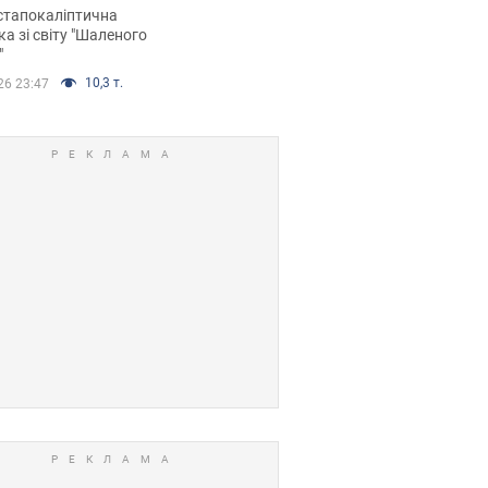
йських FPV-дронів.
стапокаліптична
ка зі світу "Шаленого
"
10,3 т.
26 23:47