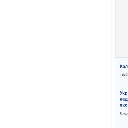
Кол
Юрій
Укр
над
еко
сві
Вади