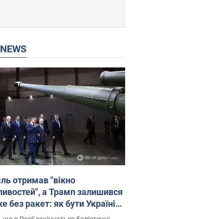
P NEWS
ль отримав "вікно
ивостей", а Трамп залишився
 без ракет: як бути Україні?
рв’ю з Мельником
 що в Росії закінчаться балістичні