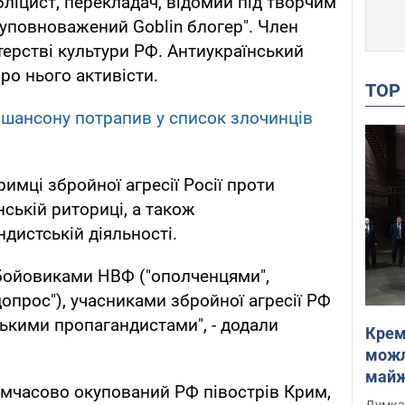
бліцист, перекладач, відомий під творчим
уповноважений Goblin блогер". Член
терстві культури РФ. Антиукраїнський
про нього активісти.
TO
 шансону потрапив у список злочинців
имці збройної агресії Росії проти
нській риториці, а також
истській діяльності.
 бойовиками НВФ ("ополченцями",
опрос"), учасниками збройної агресії РФ
ськими пропагандистами", - додали
Крем
можл
майже
тимчасово окупований РФ півострів Крим,
Інте
Думка,