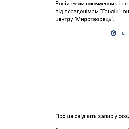
Російський письменник і пе
під псевдонімом "Гоблін", в
центру "Миротворець".
В
Про це свідчить запис у розд