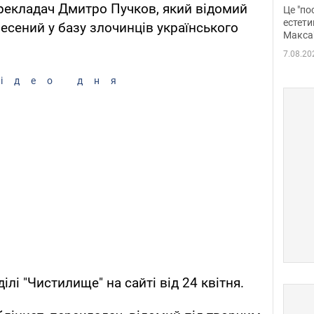
росі
рекладач Дмитро Пучков, який відомий
Це "по
Фото
естети
несений у базу злочинців українського
Макса
7.08.20
ідео дня
ілі "Чистилище" на сайті від 24 квітня.