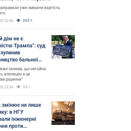
заправках уже змінили вартість
ого
24,0 т.
26 22:56
й дім не є
ністю Трампа": суд
зупинив
вництво бальної
 за $400 млн
вже заявив, що негайно
ь апеляцію а це
ве рішення"
3,6 т.
26 23:54
а змінює не лише
ику: в НГУ
зали інженерні
ння проти