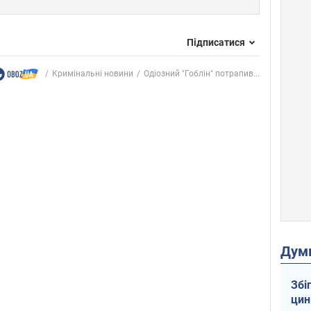
Підписатися
Кримінальні новини
Одіозний "Гоблін" потрапив...
Дум
Збі
цин