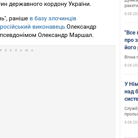
ин державного кордону України.
ракети
8.08.20
ь", раніше
в базу злочинців
 російський виконавець
Олександр
"Все 
д псевдонімом Олександр Маршал.
про з
його
Київ
Вічна 
8.08.20
У Ні
над 
систе
Служба
проль
8.08.20