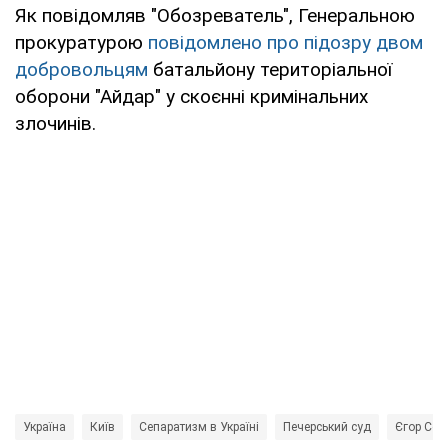
Як повідомляв "Обозреватель", Генеральною
прокуратурою
повідомлено про підозру двом
добровольцям
батальйону територіальної
оборони "Айдар" у скоєнні кримінальних
злочинів.
Україна
Київ
Сепаратизм в Україні
Печерський суд
Єгор Соб