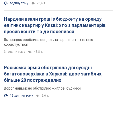
годину тому
26,6 т.
Нардепи взяли гроші з бюджету на оренду
елітних квартир у Києві: хто з парламентарів
просив кошти та де поселився
Як працює особлива соціальна гарантія та хто нею
користується
3 години тому
48,8 т.
Російська армія обстріляла дві сусідні
багатоповерхівки в Харкові: двоє загиблих,
більше 20 постраждалих
Ворог навмисно обстрілює житлові будинки
19 хвилин тому
2,6 т.