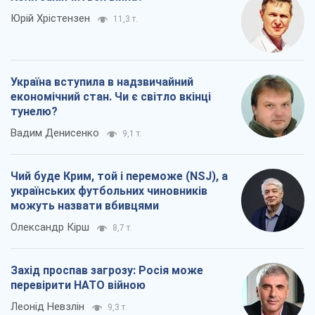
Юрій Хрістензен
11,3 т.
Україна вступила в надзвичайний
економічний стан. Чи є світло вкінці
тунелю?
Вадим Денисенко
9,1 т.
Чий буде Крим, той і переможе (NSJ), а
українських футбольних чиновників
можуть назвати вбивцями
Олександр Кірш
8,7 т.
Захід проспав загрозу: Росія може
перевірити НАТО війною
Леонід Невзлін
9,3 т.