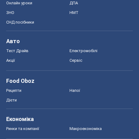
Онлайн уроки
ДПА
ЗНО
НМТ
СНД посібники
Авто
Тест Драйв
Електромобілі
Акції
Сервіс
Food Oboz
Рецепти
Напої
Дієти
Економіка
Ринки та компанії
Макроекономіка