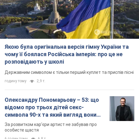
Якою була оригінальна версія гімну України та
чому її боялася Російська імперія: про це не
розповідають у школі
Державним символом є тільки перший куплет та приспів пісні
годину тому
2,9 т.
Олександру Пономарьову – 53: що
відомо про трьох дітей секс-
символа 90-х та який вигляд вони
мають
За розвитком кар'єри артист не забував про
особисте щастя
6 годин тому
6,8 т.