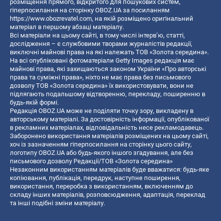
розміщення прямого, відкритого для пошукових систем,
гіперпосилання на сторінку OBOZ.UA за посиланням
https://www.obozrevatel.com
, на якій розміщено оригінальний
матеріал в першому абзаці матеріалу.
Всі матеріали на цьому сайті, в тому числі інтерв’ю, статті,
дослідження – є службовими творами журналістів редакції,
виключні майнові права на які належать ТОВ «Золота середина».
На всі опубліковані фотоматеріали Getty Images редакція має
майнові права, які захищаються законом України «Про авторські
права та суміжні права», ніхто не має права без письмового
дозволу ТОВ «Золота середина» їх використовувати, вони не
підлягають подальшому відтворенню, перекладу, поширенню в
будь-якій формі.
Редакція OBOZ.UA може не поділяти точку зору, викладену в
авторському матеріалі. За достовірність інформації, опублікованої
в рекламних матеріалах, відповідальність несе рекламодавець.
Заборонено використання матеріалів розміщених на цьому сайті,
хоч із зазначенням гіперпосилання на сторінку цього сайту,
логотипу OBOZ.UA або будь-якого іншого згадування, але без
письмового дозволу Редакції/ТОВ «Золота середина»
Незаконним використанням матеріалів буде вважатися: будь-яке
копiювання, публiкацiя, передрук, наступне поширення,
використання, переробка з використанням, включенням до
складу інших матеріалів, розповсюдження, адаптація, переклад
та інші подібні зміни матеріалу.