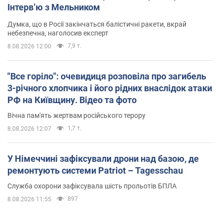
Інтерв’ю з Мельником
Думка, що в Росії закінчаться балістичні ракети, вкрай
небезпечна, наголосив експерт
7,9 т.
8.08.2026 12:00
"Все горіло": очевидиця розповіла про загибель
3-річного хлопчика і його рідних внаслідок атаки
РФ на Київщину. Відео та фото
Вічна пам'ять жертвам російського терору
1,7 т.
8.08.2026 12:07
У Німеччині зафіксували дрони над базою, де
ремонтують системи Patriot – Tagesschau
Служба охорони зафіксувала шість прольотів БПЛА
897
8.08.2026 11:55