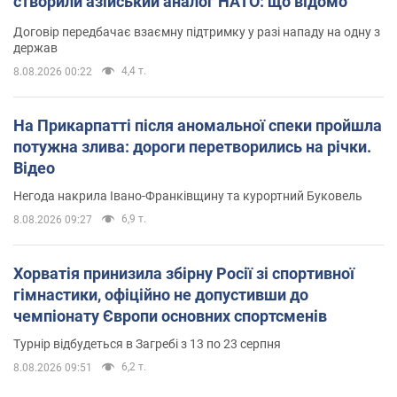
створили азійський аналог НАТО: що відомо
Договір передбачає взаємну підтримку у разі нападу на одну з
держав
4,4 т.
8.08.2026 00:22
На Прикарпатті після аномальної спеки пройшла
потужна злива: дороги перетворились на річки.
Відео
Негода накрила Івано-Франківщину та курортний Буковель
6,9 т.
8.08.2026 09:27
Хорватія принизила збірну Росії зі спортивної
гімнастики, офіційно не допустивши до
чемпіонату Європи основних спортсменів
Турнір відбудеться в Загребі з 13 по 23 серпня
6,2 т.
8.08.2026 09:51