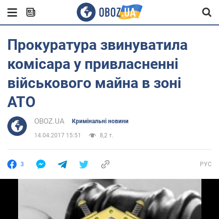
Прокуратура звинуватила
комісара у привласненні
військового майна в зоні
АТО
OBOZ.UA
Кримінальні новини
14.04.2017 15:51
8,2 т.
3
РУС