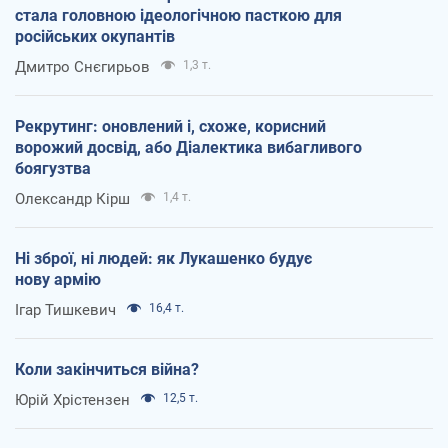
стала головною ідеологічною пасткою для
російських окупантів
Дмитро Снєгирьов
1,3 т.
Рекрутинг: оновлений і, схоже, корисний
ворожий досвід, або Діалектика вибагливого
боягузтва
Олександр Кірш
1,4 т.
Ні зброї, ні людей: як Лукашенко будує
нову армію
Ігар Тишкевич
16,4 т.
Коли закінчиться війна?
Юрій Хрістензен
12,5 т.