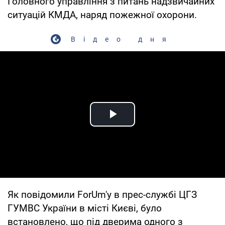
Головного управління з питань надзвичайних
ситуацій КМДА, наряд пожежної охорони.
Відео дня
Play Video
Як повідомили ForUm'у в прес-службі ЦГЗ
ГУМВС України в місті Києві, було
встановлено, що під дверима одного з