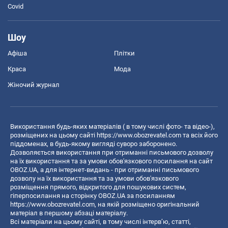
Covid
Шоу
Афіша
Плітки
Краса
Мода
Жіночий журнал
Використання будь-яких матеріалів ( в тому числі фото- та відео-),
розміщених на цьому сайті
https://www.obozrevatel.com
та всіх його
піддоменах, в будь-якому вигляді суворо заборонено.
Дозволяється використання при отриманні письмового дозволу
на їх використання та за умови обов'язкового посилання на сайт
OBOZ.UA, а для інтернет-видань - при отриманні письмового
дозволу на їх використання та за умови обов'язкового
розміщення прямого, відкритого для пошукових систем,
гіперпосилання на сторінку OBOZ.UA за посиланням
https://www.obozrevatel.com
, на якій розміщено оригінальний
матеріал в першому абзаці матеріалу.
Всі матеріали на цьому сайті, в тому числі інтерв’ю, статті,