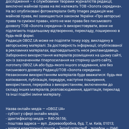
дослідження – є службовими творами журналістів редакції,
виключні майнові права на які належать ТОВ «Золота середина».
На всі опубліковані фотоматеріали Getty Images редакція має
майнові права, які захищаються законом України «Про авторські
права та суміжні права», ніхто не має права без письмового
дозволу ТОВ «Золота середина» їх використовувати, вони не
підлягають подальшому відтворенню, перекладу, поширенню в
будь-якій формі.
Редакція OBOZ.UA може не поділяти точку зору, викладену в
авторському матеріалі. За достовірність інформації, опублікованої
в рекламних матеріалах, відповідальність несе рекламодавець.
Заборонено використання матеріалів розміщених на цьому сайті,
хоч із зазначенням гіперпосилання на сторінку цього сайту,
логотипу OBOZ.UA або будь-якого іншого згадування, але без
письмового дозволу Редакції/ТОВ «Золота середина»
Незаконним використанням матеріалів буде вважатися: будь-яке
копiювання, публiкацiя, передрук, наступне поширення,
використання, переробка з використанням, включенням до
складу інших матеріалів, розповсюдження, адаптація, переклад
та інші подібні зміни матеріалу.
Назва онлайн медіа — «OBOZ.UA»
- суб'єкт у сфері онлайн медіа;
- ідентифікатор медіа — R40-06156;
- поштова адреса — вул. Деревообробна, буд. 7, м. Київ, 01013;
- адреса електронної пошти —
[email protected]
; - телефон — (044)