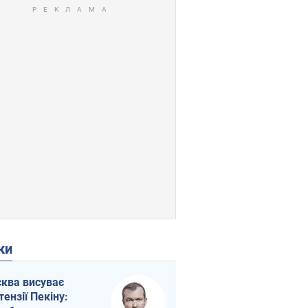
ки
ква висуває
тензії Пекіну: