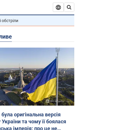
і обстріли
ливе
 була оригінальна версія
 України та чому її боялася
ська імперія: про це не