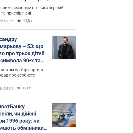
овідають у школі
вним символом є тільки перший
 та приспів пісні
11,3 т.
26 09:15
сандру
марьову – 53: що
мо про трьох дітей
-символа 90-х та
 вигляд вони
витком кар'єри артист
ть
ував про особисте
8,0 т.
26 04:01
иватБанку
віли, чи дійсні
ри 1996 року: чи
мають обмінники