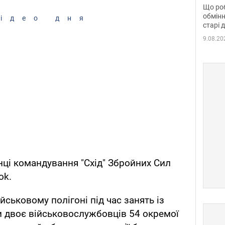
та б
Що роб
обмінн
ідео дня
старі 
9.08.20
нці командування "Схід" Збройних Сил
ok.
йськовому полігоні під час занять із
и двоє військовослужбовців 54 окремої