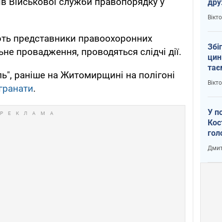
ів Військової служби правопорядку у
др
пер
Вікт
зал
Ки
юють представники правоохоронних
Збі
не провадження, проводяться слідчі дії.
цин
тає
ь", раніше на Житомирщині на полігоні
Пут
Вікт
 гранати
.
У п
Кос
гол
пас
Дмит
оку