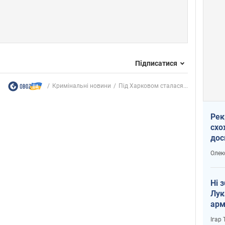
Підписатися
Кримінальні новини
Під Харковом сталася...
Рек
схо
дос
виб
Олек
Ні 
Лук
арм
Ігар