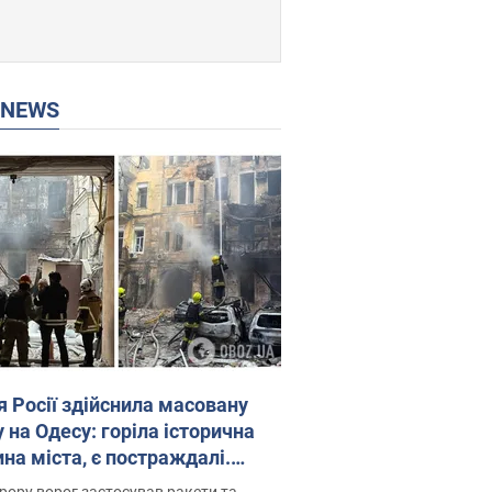
P NEWS
я Росії здійснила масовану
 на Одесу: горіла історична
на міста, є постраждалі.
 та відео
рору ворог застосував ракети та