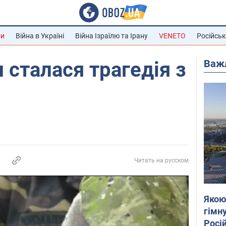
ни
Війна в Україні
Війна Ізраїлю та Ірану
VENETO
Російськ
Важ
 сталася трагедія з
Читать на русском
Якою
гімну
Росій