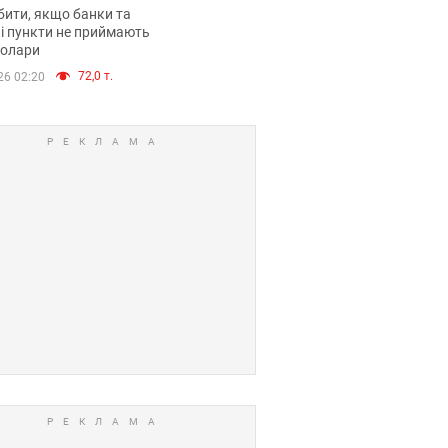
анки такі купюри
ити, якщо банки та
і пункти не приймають
долари
72,0 т.
26 02:20