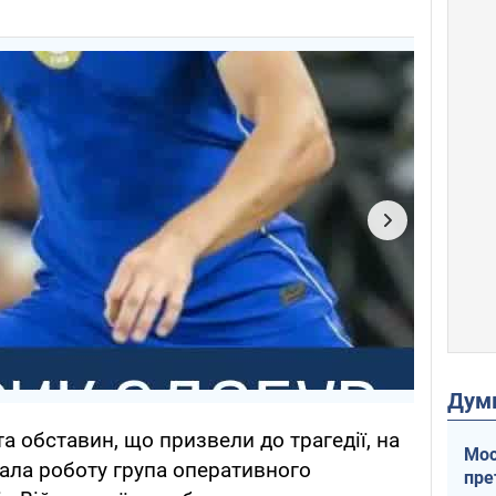
Дум
а обставин, що призвели до трагедії, на
Мос
чала роботу група оперативного
пре