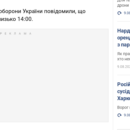
дрони
 оборони України повідомили, що
9.0
лизько 14:00.
Нард
оренд
з па
де п
Як пра
хто не
9.08.20
Росі
сусід
Харко
пост
Ворог 
9.0