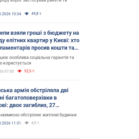
49,8 т.
8.2026 10:34
епи взяли гроші з бюджету на
у елітних квартир у Києві: хто
рламентарів просив кошти та
оселився
цює особлива соціальна гарантія та
ю користується
52,5 т.
26 07:00
йська армія обстріляла дві
ні багатоповерхівки в
ві: двоє загиблих, 27
раждалих
навмисно обстрілює житлові будинки
4,0 т.
8.2026 11:31