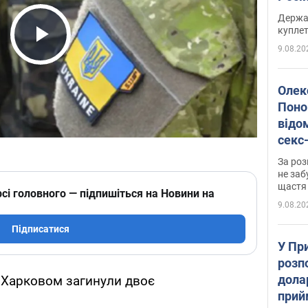
розп
Держа
куплет
9.08.20
Play Video
Олек
Поно
відо
секс
який
За роз
маю
не заб
щастя
сі головного — підпишіться на Новини на
9.08.20
Підписатися
У Пр
розпо
дола
д Харковом загинули двоє
прий