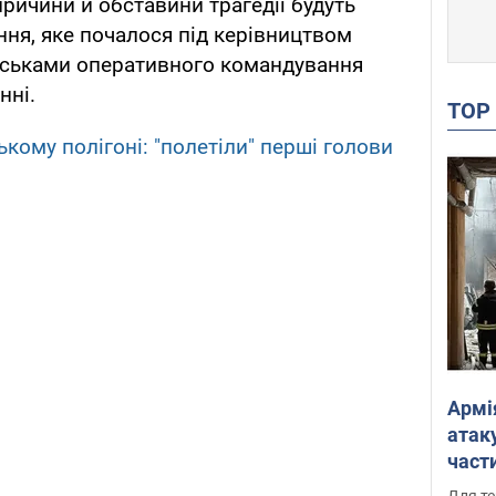
причини й обставини трагедії будуть
ання, яке почалося під керівництвом
йськами оперативного командування
нні.
TO
ькому полігоні: "полетіли" перші голови
Армі
атаку
части
Фото
Для те