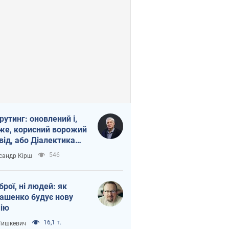
рутинг: оновлений і,
же, корисний ворожий
від, або Діалектика
агливого боягузтва
546
сандр Кірш
зброї, ні людей: як
ашенко будує нову
ію
16,1 т.
 Тишкевич