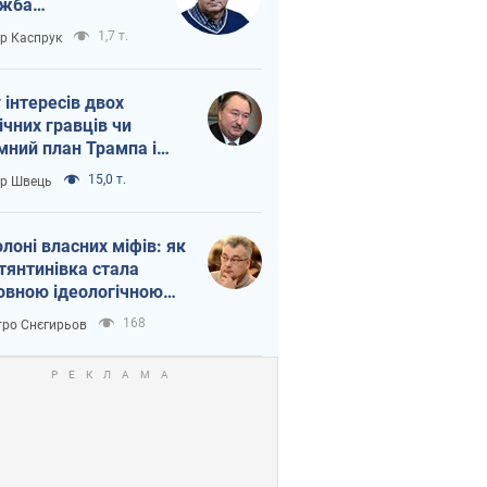
ужба
етворюється на
1,7 т.
ор Каспрук
ежність Росії від
таю
г інтересів двох
ічних гравців чи
мний план Трампа і
іна?
15,0 т.
ор Швець
олоні власних міфів: як
тянтинівка стала
овною ідеологічною
ткою для російських
168
ро Снєгирьов
пантів