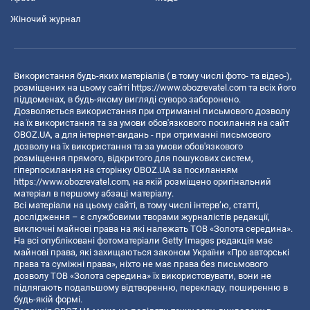
Жіночий журнал
Використання будь-яких матеріалів ( в тому числі фото- та відео-),
розміщених на цьому сайті
https://www.obozrevatel.com
та всіх його
піддоменах, в будь-якому вигляді суворо заборонено.
Дозволяється використання при отриманні письмового дозволу
на їх використання та за умови обов'язкового посилання на сайт
OBOZ.UA, а для інтернет-видань - при отриманні письмового
дозволу на їх використання та за умови обов'язкового
розміщення прямого, відкритого для пошукових систем,
гіперпосилання на сторінку OBOZ.UA за посиланням
https://www.obozrevatel.com
, на якій розміщено оригінальний
матеріал в першому абзаці матеріалу.
Всі матеріали на цьому сайті, в тому числі інтерв’ю, статті,
дослідження – є службовими творами журналістів редакції,
виключні майнові права на які належать ТОВ «Золота середина».
На всі опубліковані фотоматеріали Getty Images редакція має
майнові права, які захищаються законом України «Про авторські
права та суміжні права», ніхто не має права без письмового
дозволу ТОВ «Золота середина» їх використовувати, вони не
підлягають подальшому відтворенню, перекладу, поширенню в
будь-якій формі.