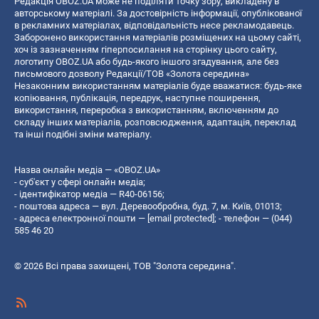
Редакція OBOZ.UA може не поділяти точку зору, викладену в
авторському матеріалі. За достовірність інформації, опублікованої
в рекламних матеріалах, відповідальність несе рекламодавець.
Заборонено використання матеріалів розміщених на цьому сайті,
хоч із зазначенням гіперпосилання на сторінку цього сайту,
логотипу OBOZ.UA або будь-якого іншого згадування, але без
письмового дозволу Редакції/ТОВ «Золота середина»
Незаконним використанням матеріалів буде вважатися: будь-яке
копiювання, публiкацiя, передрук, наступне поширення,
використання, переробка з використанням, включенням до
складу інших матеріалів, розповсюдження, адаптація, переклад
та інші подібні зміни матеріалу.
Назва онлайн медіа — «OBOZ.UA»
- суб'єкт у сфері онлайн медіа;
- ідентифікатор медіа — R40-06156;
- поштова адреса — вул. Деревообробна, буд. 7, м. Київ, 01013;
- адреса електронної пошти —
[email protected]
; - телефон — (044)
585 46 20
© 2026 Всі права захищені, ТОВ "Золота середина".