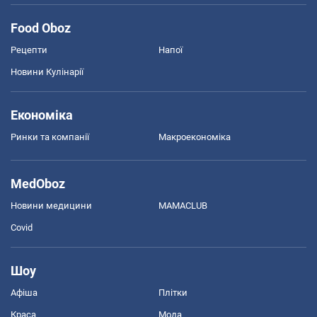
Food Oboz
Рецепти
Напої
Новини Кулінарії
Економіка
Ринки та компанії
Макроекономіка
MedOboz
Новини медицини
MAMACLUB
Covid
Шоу
Афіша
Плітки
Краса
Мода