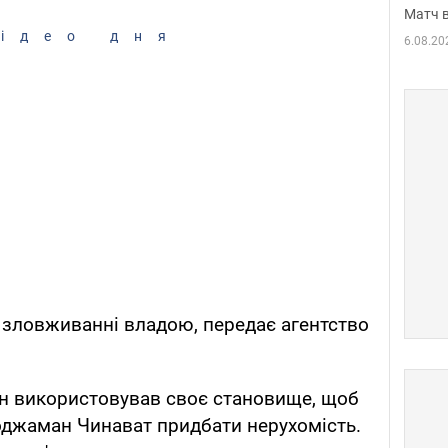
Матч в
ідео дня
6.08.20
 зловживанні владою, передає агентство
ін використовував своє становище, щоб
оджаман Чинават придбати нерухомість.