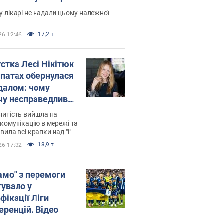
есивний" рак
 лікарі не надали цьому належної
17,2 т.
26 12:46
устка Лесі Нікітюк
рпатах обернулася
далом: чому
чу несправедливо
йтили
нитість вийшла на
комунікацію в мережі та
вила всі крапки над "і"
13,9 т.
26 17:32
амо" з перемоги
тувало у
фікації Ліги
еренцій. Відео