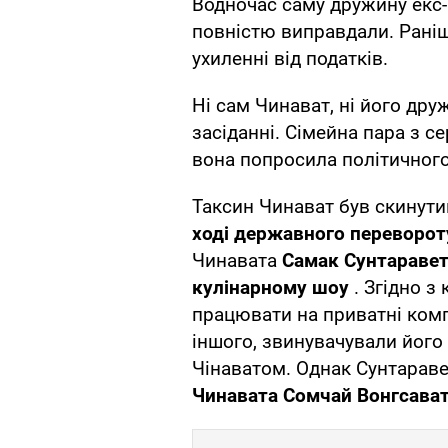
Водночас саму дружину екс
повністю виправдали. Рані
ухиленні від податків.
Ні сам Чинават, ні його дру
засіданні. Сімейна пара з с
вона попросила політичного
Таксин Чинават був скинутий
ході державного перевороту
Чинавата
Самак Сунтаравет
кулінарному шоу
. Згідно з
працювати на приватні комп
іншого, звинувачували його в
Чінаватом. Однак Сунтарав
Чинавата Сомчай Вонгсава