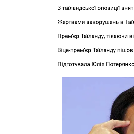
З таїландської опозиції знят
Жертвами заворушень в Таїл
Прем'єр Таїланду, тікаючи в
Віце-прем'єр Таїланду пішов 
Підготувала Юлія Потерянк