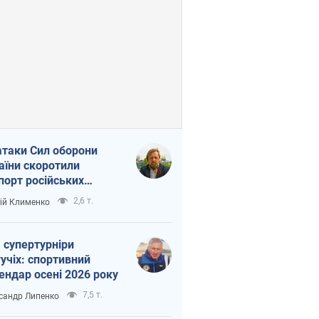
атаки Сил оборони
аїни скоротили
порт російських
топродуктів
2,6 т.
ій Клименко
 супертурніри
учіх: спортивний
ендар осені 2026 року
7,5 т.
сандр Липенко