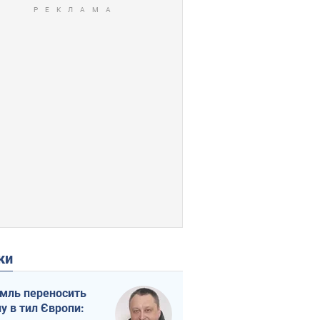
ки
мль переносить
ну в тил Європи: