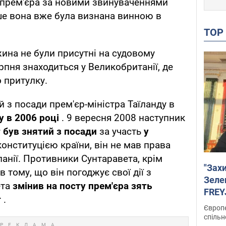
-прем'єра за новими звинуваченнями
ше вона вже була визнана винною в
TO
жина не були присутні на судовому
ерпня знаходиться у Великобританії, де
 притулку.
 з посади прем'єр-міністра Таїланду в
 в 2006 році
. 9 вересня 2008 наступник
 був знятий з посади
за участь
у
 конституцією країни, він не мав права
анії. Противники Сунтаравета, крім
"Зах
 тому, що він погоджує свої дії з
Зеле
ета
змінив на посту прем'єра зять
FREYJ
т
.
підтр
Європе
спільн