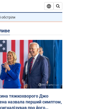
і обстріли
ливе
ина тяжкохворого Джо
ена назвала перший симптом,
 сигналізував про його