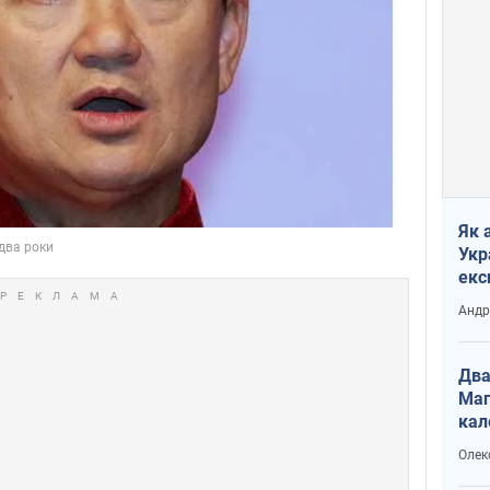
Як 
Укр
екс
наф
Андр
Два
Маг
кал
Олек