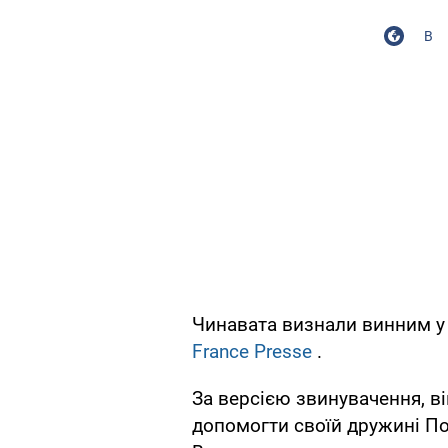
В
Чинавата визнали винним у
France Presse
.
За версією звинувачення, в
допомогти своїй дружині П