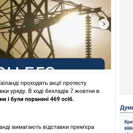
аїланді проходять акції протесту
вки уряду. В ході безладів 7 жовтня в
и і були поранені 469 осіб.
Дум
Кре
ланді вимагають відставки прем'єра
вій