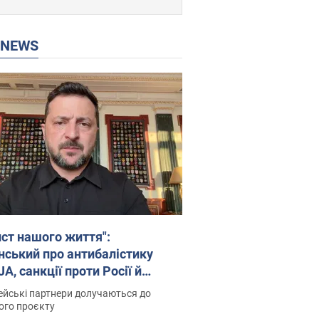
P NEWS
ист нашого життя":
нський про антибалістику
A, санкції проти Росії й
имку аграріїв. Відео
йські партнери долучаються до
ого проєкту