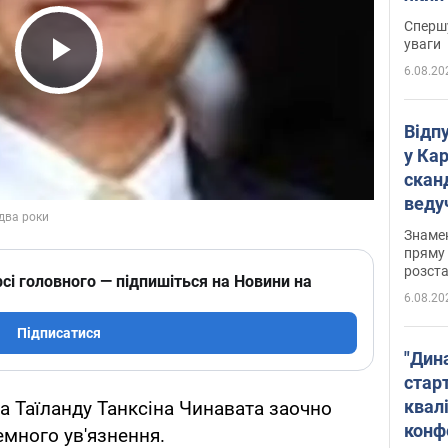
"агр
Спершу
уваги
6.08.20
Play Video
Відп
у Ка
скан
веду
захе
Знаме
пряму 
розста
сі головного — підпишіться на Новини на
6.08.20
Підписатися
"Дин
стар
квалі
а Таїланду Танксіна Чинавата заочно
конф
емного ув'язнення.