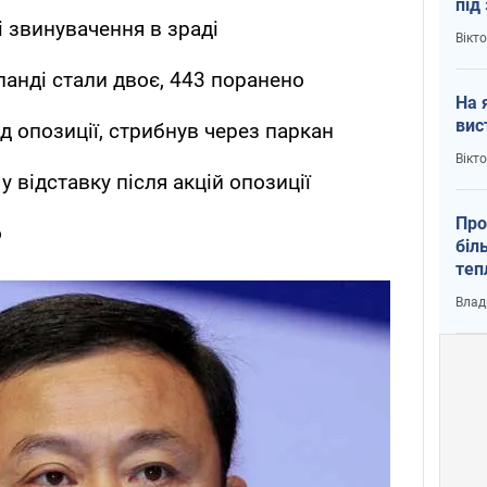
під
і звинувачення в зраді
кри
Вікт
анді стали двоє, 443 поранено
На 
вис
ід опозиції, стрибнув через паркан
Вікт
у відставку після акцій опозиції
Про
о
біл
теп
від
Влад
у К