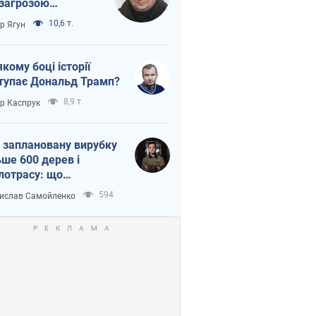
 загрозою
тична логістика
10,6 т.
ор Ягун
якому боці історії
тупає Дональд Трамп?
8,9 т.
ор Каспрук
 заплановану вирубку
ьше 600 дерев і
лотрасу: що
бувається на Теремках
594
ислав Самойленко
иєві