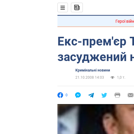
Герої вій
Екс-прем'єр 
засуджений н
Кримінальні новини
21.10.2008 14:03
1,0 т.
0