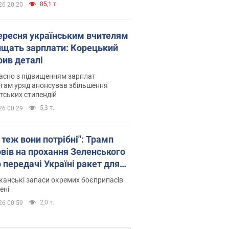
85,1 т.
26 20:20
вересня українським вчителям
ищать зарплати: Корецький
рив деталі
асно з підвищенням зарплат
гам уряд анонсував збільшення
тських стипендій
5,3 т.
26 00:29
 теж вони потрібні": Трамп
овів на прохання Зеленського
 передачі Україні ракет для
ot
анські запаси окремих боєприпасів
ені
2,0 т.
26 00:59