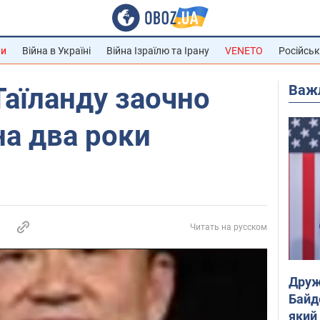
ни
Війна в Україні
Війна Ізраїлю та Ірану
VENETO
Російськ
Важ
Таїланду заочно
а два роки
Читать на русском
Друж
Байд
який