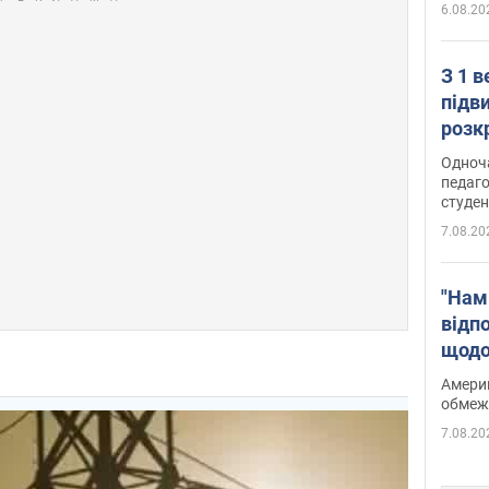
6.08.20
З 1 
підв
розк
Одноч
педаго
студен
7.08.20
"Нам
відп
щодо
Patri
Америк
обмеж
7.08.20