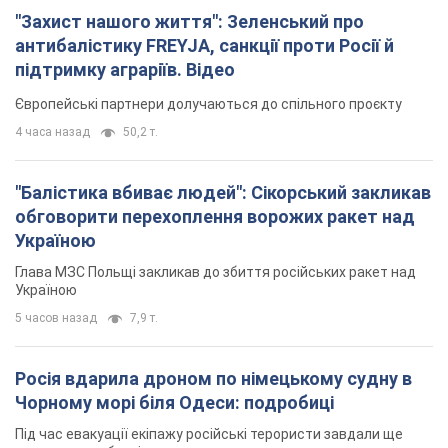
"Захист нашого життя": Зеленський про
антибалістику FREYJA, санкції проти Росії й
підтримку аграріїв. Відео
Європейські партнери долучаються до спільного проєкту
4 часа назад
50,2 т.
"Балістика вбиває людей": Сікорський закликав
обговорити перехоплення ворожих ракет над
Україною
Глава МЗС Польщі закликав до збиття російських ракет над
Україною
5 часов назад
7,9 т.
Росія вдарила дроном по німецькому судну в
Чорному морі біля Одеси: подробиці
Під час евакуації екіпажу російські терористи завдали ще