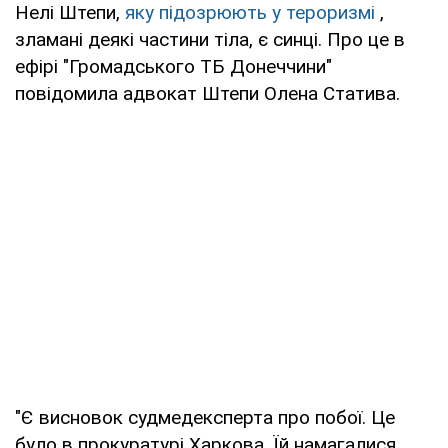
Нелі Штепи,
яку підозрюють у тероризмі
,
зламані деякі частини тіла, є синці. Про це в
ефірі "Громадського ТБ Донеччини"
повідомила адвокат Штепи Олена Статива.
"Є висновок судмедексперта про побої. Це
було в прокуратурі Харкова. Їй намагалися