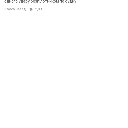
одного удару безпілотником по судну
3 часа назад
2,3 т.