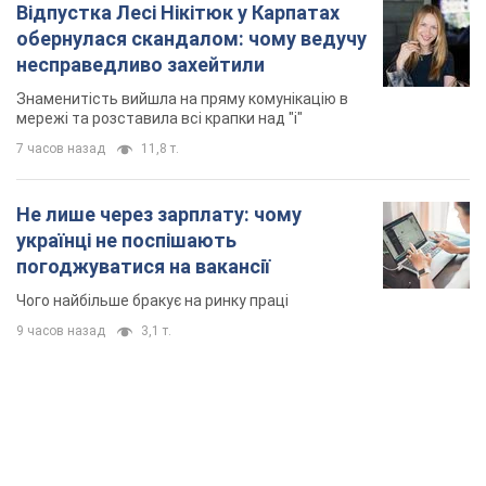
Відпустка Лесі Нікітюк у Карпатах
обернулася скандалом: чому ведучу
несправедливо захейтили
Знаменитість вийшла на пряму комунікацію в
мережі та розставила всі крапки над "і"
7 часов назад
11,8 т.
Не лише через зарплату: чому
українці не поспішають
погоджуватися на вакансії
Чого найбільше бракує на ринку праці
9 часов назад
3,1 т.