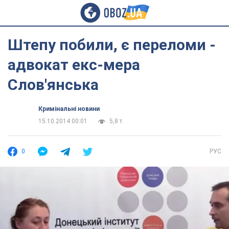
Штепу побили, є переломи -
адвокат екс-мера
Слов'янська
Кримінальні новини
15.10.2014 00:01
5,8 т.
0
РУС