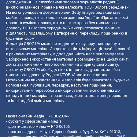
дослідження – є службовими творами журналістів редакції,
виключні майнові права на які належать ТОВ «Золота середина».
На всі опубліковані фотоматеріали Getty Images редакція має
майнові права, які захищаються законом України «Про авторські
права та суміжні права», ніхто не має права без письмового
дозволу ТОВ «Золота середина» їх використовувати, вони не
підлягають подальшому відтворенню, перекладу, поширенню в
будь-якій формі.
Редакція OBOZ.UA може не поділяти точку зору, викладену в
авторському матеріалі. За достовірність інформації, опублікованої
в рекламних матеріалах, відповідальність несе рекламодавець.
Заборонено використання матеріалів розміщених на цьому сайті,
хоч із зазначенням гіперпосилання на сторінку цього сайту,
логотипу OBOZ.UA або будь-якого іншого згадування, але без
письмового дозволу Редакції/ТОВ «Золота середина»
Незаконним використанням матеріалів буде вважатися: будь-яке
копiювання, публiкацiя, передрук, наступне поширення,
використання, переробка з використанням, включенням до
складу інших матеріалів, розповсюдження, адаптація, переклад
та інші подібні зміни матеріалу.
Назва онлайн медіа — «OBOZ.UA»
- суб'єкт у сфері онлайн медіа;
- ідентифікатор медіа — R40-06156;
- поштова адреса — вул. Деревообробна, буд. 7, м. Київ, 01013;
- адреса електронної пошти —
[email protected]
; - телефон — (044)