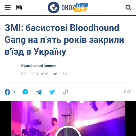
ЗМІ: басистові Bloodhound
Gang на п'ять років закрили
в'їзд в Україну
Кримінальні новини
6.08.2013 18:35
1,5 т.
0
РУС