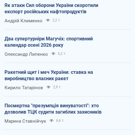
Як атаки Сил оборони України скоротили
експорт російських нафтопродуктів
Андрій Клименко
2,2 т.
Два супертурніри Магучіх: спортивний
календар осені 2026 року
Олександр Липенко
6,2 т.
Ракетний щит і меч України: ставка на
виробництво власних ракет
Кирило Татарінов
2,9 т.
Посмертна "презумпція винуватості": хто
дозволив ТЦК судити загиблих захисників
Марина Ставнійчук
6,6 т.