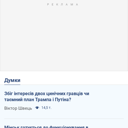
Думки
Збіг інтересів двох цинічних гравців чи
таємний план Трампа і Путіна?
Віктор Швець
14,5 т.
Мінськ готується до функціонування в