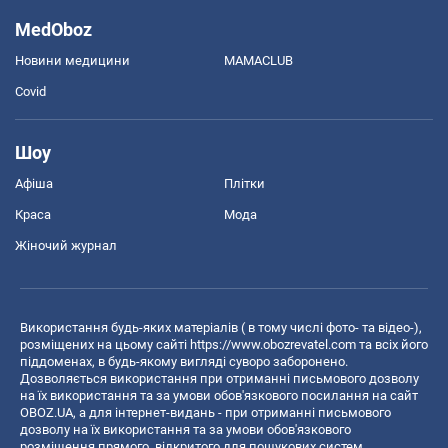
MedOboz
Новини медицини
MAMACLUB
Covid
Шоу
Афіша
Плітки
Краса
Мода
Жіночий журнал
Використання будь-яких матеріалів ( в тому числі фото- та відео-),
розміщених на цьому сайті
https://www.obozrevatel.com
та всіх його
піддоменах, в будь-якому вигляді суворо заборонено.
Дозволяється використання при отриманні письмового дозволу
на їх використання та за умови обов'язкового посилання на сайт
OBOZ.UA, а для інтернет-видань - при отриманні письмового
дозволу на їх використання та за умови обов'язкового
розміщення прямого, відкритого для пошукових систем,