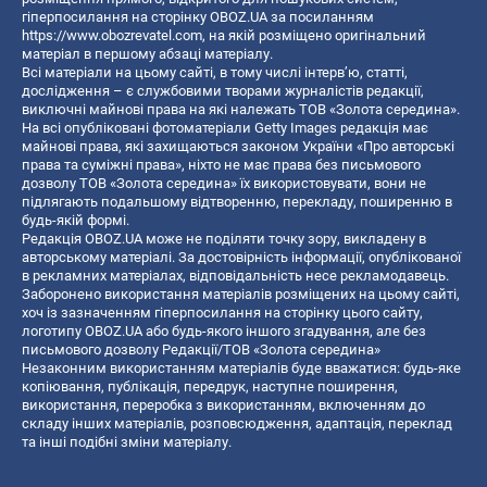
гіперпосилання на сторінку OBOZ.UA за посиланням
https://www.obozrevatel.com
, на якій розміщено оригінальний
матеріал в першому абзаці матеріалу.
Всі матеріали на цьому сайті, в тому числі інтерв’ю, статті,
дослідження – є службовими творами журналістів редакції,
виключні майнові права на які належать ТОВ «Золота середина».
На всі опубліковані фотоматеріали Getty Images редакція має
майнові права, які захищаються законом України «Про авторські
права та суміжні права», ніхто не має права без письмового
дозволу ТОВ «Золота середина» їх використовувати, вони не
підлягають подальшому відтворенню, перекладу, поширенню в
будь-якій формі.
Редакція OBOZ.UA може не поділяти точку зору, викладену в
авторському матеріалі. За достовірність інформації, опублікованої
в рекламних матеріалах, відповідальність несе рекламодавець.
Заборонено використання матеріалів розміщених на цьому сайті,
хоч із зазначенням гіперпосилання на сторінку цього сайту,
логотипу OBOZ.UA або будь-якого іншого згадування, але без
письмового дозволу Редакції/ТОВ «Золота середина»
Незаконним використанням матеріалів буде вважатися: будь-яке
копiювання, публiкацiя, передрук, наступне поширення,
використання, переробка з використанням, включенням до
складу інших матеріалів, розповсюдження, адаптація, переклад
та інші подібні зміни матеріалу.