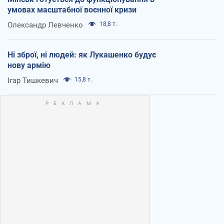
умовах масштабної воєнної кризи
Олександр Левченко
18,8 т.
Ні зброї, ні людей: як Лукашенко будує
нову армію
Ігар Тишкевич
15,8 т.