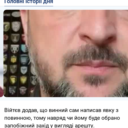
Головні історії дня
Війтєв додав, що винний сам написав явку з
повинною, тому навряд чи йому буде обрано
запобіжний захід у вигляді арешту.