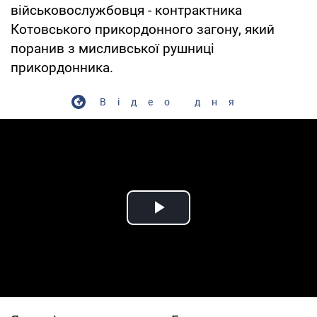
військовослужбовця - контрактника
Котовського прикордонного загону, який
поранив з мисливської рушниці
прикордонника.
Відео дня
Play Video