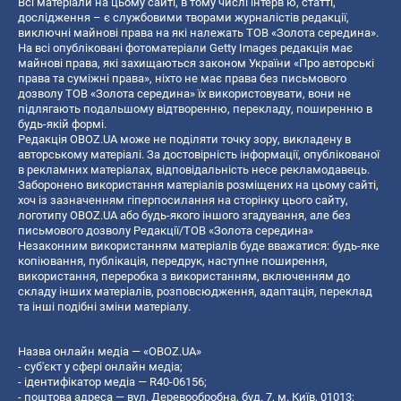
Всі матеріали на цьому сайті, в тому числі інтерв’ю, статті,
дослідження – є службовими творами журналістів редакції,
виключні майнові права на які належать ТОВ «Золота середина».
На всі опубліковані фотоматеріали Getty Images редакція має
майнові права, які захищаються законом України «Про авторські
права та суміжні права», ніхто не має права без письмового
дозволу ТОВ «Золота середина» їх використовувати, вони не
підлягають подальшому відтворенню, перекладу, поширенню в
будь-якій формі.
Редакція OBOZ.UA може не поділяти точку зору, викладену в
авторському матеріалі. За достовірність інформації, опублікованої
в рекламних матеріалах, відповідальність несе рекламодавець.
Заборонено використання матеріалів розміщених на цьому сайті,
хоч із зазначенням гіперпосилання на сторінку цього сайту,
логотипу OBOZ.UA або будь-якого іншого згадування, але без
письмового дозволу Редакції/ТОВ «Золота середина»
Незаконним використанням матеріалів буде вважатися: будь-яке
копiювання, публiкацiя, передрук, наступне поширення,
використання, переробка з використанням, включенням до
складу інших матеріалів, розповсюдження, адаптація, переклад
та інші подібні зміни матеріалу.
Назва онлайн медіа — «OBOZ.UA»
- суб'єкт у сфері онлайн медіа;
- ідентифікатор медіа — R40-06156;
- поштова адреса — вул. Деревообробна, буд. 7, м. Київ, 01013;