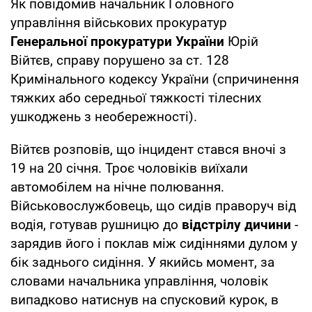
Як повідомив начальник Головного
управління військових прокуратур
Генеральної прокуратури України
Юрій
Війтєв, справу порушено за ст. 128
Кримінального кодексу України (спричинення
тяжких або середньої тяжкості тілесних
ушкоджень з необережності).
Війтєв розповів, що інцидент стався вночі з
19 на 20 січня. Троє чоловіків виїхали
автомобілем на нічне полювання.
Військовослужбовець, що сидів праворуч від
водія, готував рушницю до
відстрілу дичини
-
зарядив його і поклав між сидіннями дулом у
бік заднього сидіння. У якийсь момент, за
словами начальника управління, чоловік
випадково натиснув на спусковий курок, в