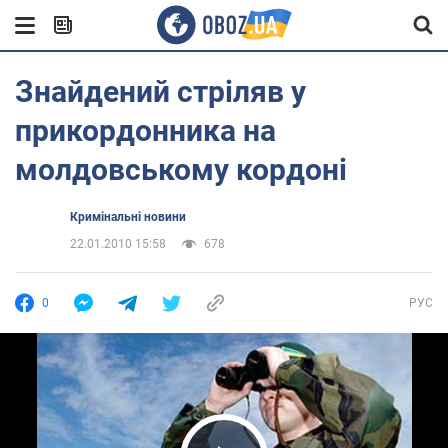
Знайдений стріляв у
прикордонника на
молдовському кордоні
Кримінальні новини
22.01.2010 15:58
678
0
РУС