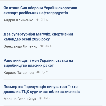
Як атаки Сил оборони України скоротили
експорт російських нафтопродуктів
Андрій Клименко
3,1 т.
Два супертурніри Магучіх: спортивний
календар осені 2026 року
Олександр Липенко
8,9 т.
Ракетний щит і меч України: ставка на
виробництво власних ракет
Кирило Татарінов
3,7 т.
Посмертна "презумпція винуватості": хто
дозволив ТЦК судити загиблих захисників
Марина Ставнійчук
8,4 т.