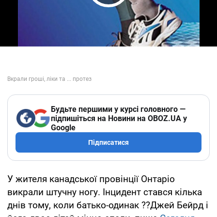
Play Video
Будьте першими у курсі головного —
підпишіться на Новини на OBOZ.UA у
Google
Підписатися
У жителя канадської провінції Онтаріо
викрали штучну ногу. Інцидент стався кілька
днів тому, коли батько-одинак ??Джей Бейрд і