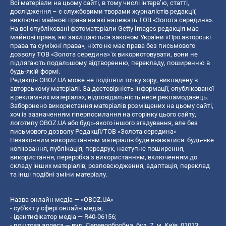
Всі матеріали на цьому сайті, в тому числі інтерв’ю, статті,
дослідження – є службовими творами журналістів редакції,
виключні майнові права на які належать ТОВ «Золота середина».
На всі опубліковані фотоматеріали Getty Images редакція має
майнові права, які захищаються законом України «Про авторські
права та суміжні права», ніхто не має права без письмового
дозволу ТОВ «Золота середина» їх використовувати, вони не
підлягають подальшому відтворенню, перекладу, поширенню в
будь-якій формі.
Редакція OBOZ.UA може не поділяти точку зору, викладену в
авторському матеріалі. За достовірність інформації, опублікованої
в рекламних матеріалах, відповідальність несе рекламодавець.
Заборонено використання матеріалів розміщених на цьому сайті,
хоч із зазначенням гіперпосилання на сторінку цього сайту,
логотипу OBOZ.UA або будь-якого іншого згадування, але без
письмового дозволу Редакції/ТОВ «Золота середина»
Незаконним використанням матеріалів буде вважатися: будь-яке
копiювання, публiкацiя, передрук, наступне поширення,
використання, переробка з використанням, включенням до
складу інших матеріалів, розповсюдження, адаптація, переклад
та інші подібні зміни матеріалу.
Назва онлайн медіа — «OBOZ.UA»
- суб'єкт у сфері онлайн медіа;
- ідентифікатор медіа — R40-06156;
- поштова адреса — вул. Деревообробна, буд. 7, м. Київ, 01013;