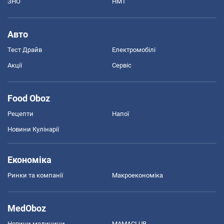
ЗНО
НМТ
Авто
Тест Драйв
Електромобілі
Акції
Сервіс
Food Oboz
Рецепти
Напої
Новини Кулінарії
Економіка
Ринки та компанії
Макроекономіка
MedOboz
Новини медицини
MAMACLUB