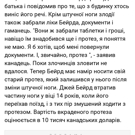
батька і повідомив про те, що з будинку хтось
виніс його речі. Крім штучної ноги злодії
також забрали ліки Бейрда, документи і
гаманець. "Вони ж забрали таблетки і гроші,
навіщо їм знадобився ще і протез, я поняття
не маю. Я б хотів, щоб мені повернули
документи. І, звичайно, протез ", - заявив
канадець. Поки злочинців зловити не
вдалося. Тепер Бейрд має намір носити свій
старий протез, який залишився у нього після
зміни штучної ноги. Джей Бейрд втратив
частину ноги у віці 14 років, коли його
переїхав поїзд, і з тих пір змушений ходити з
протезом. Вартість вкраденого протеза
оцінюється в 10 тисяч канадських доларів.