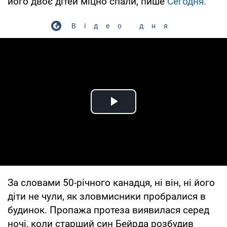
його двоє дітей міцно спали, пише
Сегодня.
Відео дня
Play Video
За словами 50-річного канадця, ні він, ні його
діти не чули, як зловмисники пробралися в
будинок. Пропажа протеза виявилася серед
ночі, коли старший син Бейрда розбудив