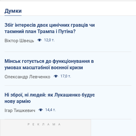
Думки
Збіг інтересів двох цинічних гравців чи
таємний план Трампа і Путіна?
Віктор Швець
12,0 т.
Мінськ готується до функціонування в
умовах масштабної воєнної кризи
Олександр Левченко
17,0 т.
Ні зброї, ні людей: як Лукашенко будує
нову армію
Ігар Тишкевич
14,4 т.