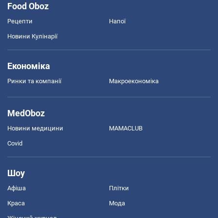
Food Oboz
Рецепти
Напої
Новини Кулінарії
Економіка
Ринки та компанії
Макроекономіка
MedOboz
Новини медицини
MAMACLUB
Covid
Шоу
Афіша
Плітки
Краса
Мода