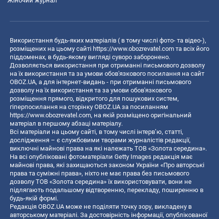
Жіночий журнал
Використання будь-яких матеріалів ( в тому числі фото- та відео-),
розміщених на цьому сайті
https://www.obozrevatel.com
та всіх його
піддоменах, в будь-якому вигляді суворо заборонено.
Дозволяється використання при отриманні письмового дозволу
на їх використання та за умови обов'язкового посилання на сайт
OBOZ.UA, а для інтернет-видань - при отриманні письмового
дозволу на їх використання та за умови обов'язкового
розміщення прямого, відкритого для пошукових систем,
гіперпосилання на сторінку OBOZ.UA за посиланням
https://www.obozrevatel.com
, на якій розміщено оригінальний
матеріал в першому абзаці матеріалу.
Всі матеріали на цьому сайті, в тому числі інтерв’ю, статті,
дослідження – є службовими творами журналістів редакції,
виключні майнові права на які належать ТОВ «Золота середина».
На всі опубліковані фотоматеріали Getty Images редакція має
майнові права, які захищаються законом України «Про авторські
права та суміжні права», ніхто не має права без письмового
дозволу ТОВ «Золота середина» їх використовувати, вони не
підлягають подальшому відтворенню, перекладу, поширенню в
будь-якій формі.
Редакція OBOZ.UA може не поділяти точку зору, викладену в
авторському матеріалі. За достовірність інформації, опублікованої