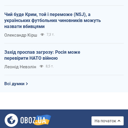
Чий буде Крим, той і переможе (NSJ), а
українських футбольних чиновників можуть
назвати вбивцями
Олександр Кірш
7,3 т.
Захід проспав загрозу: Росія може
перевірити НАТО війною
Леонід Невзлін
8,5 т.
Всі думки
На початок