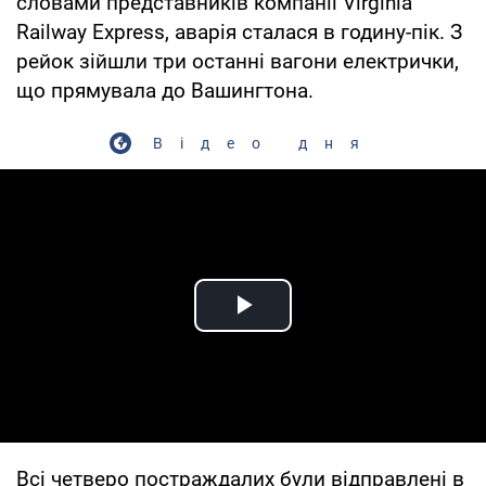
словами представників компанії Virginia
Railway Express, аварія сталася в годину-пік. З
рейок зійшли три останні вагони електрички,
що прямувала до Вашингтона.
Відео дня
Play Video
Всі четверо постраждалих були відправлені в