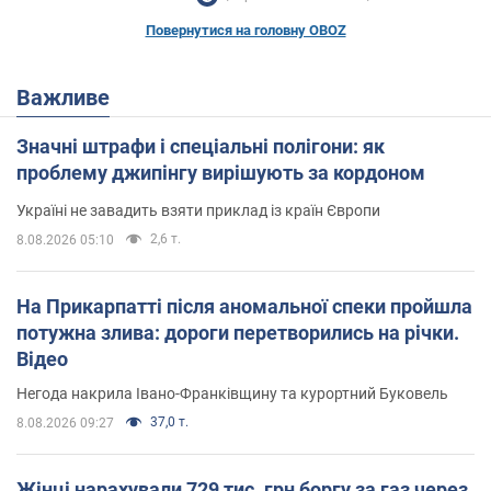
Повернутися на головну OBOZ
Важливе
Значні штрафи і спеціальні полігони: як
проблему джипінгу вирішують за кордоном
Україні не завадить взяти приклад із країн Європи
2,6 т.
8.08.2026 05:10
На Прикарпатті після аномальної спеки пройшла
потужна злива: дороги перетворились на річки.
Відео
Негода накрила Івано-Франківщину та курортний Буковель
37,0 т.
8.08.2026 09:27
Жінці нарахували 729 тис. грн боргу за газ через