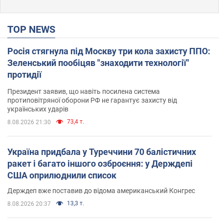
TOP NEWS
Росія стягнула під Москву три кола захисту ППО:
Зеленський пообіцяв "знаходити технології"
протидії
Президент заявив, що навіть посилена система
протиповітряної оборони РФ не гарантує захисту від
українських ударів
73,4 т.
8.08.2026 21:30
Україна придбала у Туреччини 70 балістичних
ракет і багато іншого озброєння: у Держдепі
США оприлюднили список
Держдеп вже поставив до відома американський Конгрес
13,3 т.
8.08.2026 20:37