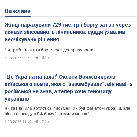
Важливе
Жінці нарахували 729 тис. грн боргу за газ через
покази зіпсованого лічильника: суддя ухвалив
неочікуване рішення
Чи треба платити борг через донарахування
5,1 т.
6.08.2026 09:53
"Це Україна напала!" Оксана Вояж викрила
київського поета, якого "зазомбували": він навіть
російської не знав, а тепер хоче геноциду
українців
Як зазначила артистка, письменник був фанатом України, але
після переїзду в РФ йому "промили мозок"
2,5 т.
6.08.2026 11:42