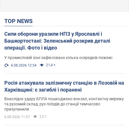
TOP NEWS
Сили оборони уразили НПЗ у Ярославлі і
Башкортостані: Зеленський розкрив деталі
операції. Фото і відео
У промисловій зоні зафіксовано кілька осередків пожежі
21,4 т.
6.08.2026 12:54
Росія атакувала залізничну станцію в Лозовій на
Харківщині: є загиблі і поранені
Внаслідок удару БПЛА пошкоджено вокзал, контактну мережу
та рухомий склад, рух поїздів до станції тимчасово
призупинили
2,5 т.
6.08.2026 11:57