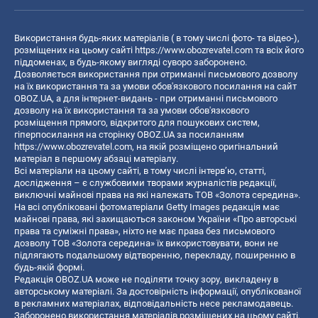
Використання будь-яких матеріалів ( в тому числі фото- та відео-),
розміщених на цьому сайті
https://www.obozrevatel.com
та всіх його
піддоменах, в будь-якому вигляді суворо заборонено.
Дозволяється використання при отриманні письмового дозволу
на їх використання та за умови обов'язкового посилання на сайт
OBOZ.UA, а для інтернет-видань - при отриманні письмового
дозволу на їх використання та за умови обов'язкового
розміщення прямого, відкритого для пошукових систем,
гіперпосилання на сторінку OBOZ.UA за посиланням
https://www.obozrevatel.com
, на якій розміщено оригінальний
матеріал в першому абзаці матеріалу.
Всі матеріали на цьому сайті, в тому числі інтерв’ю, статті,
дослідження – є службовими творами журналістів редакції,
виключні майнові права на які належать ТОВ «Золота середина».
На всі опубліковані фотоматеріали Getty Images редакція має
майнові права, які захищаються законом України «Про авторські
права та суміжні права», ніхто не має права без письмового
дозволу ТОВ «Золота середина» їх використовувати, вони не
підлягають подальшому відтворенню, перекладу, поширенню в
будь-якій формі.
Редакція OBOZ.UA може не поділяти точку зору, викладену в
авторському матеріалі. За достовірність інформації, опублікованої
в рекламних матеріалах, відповідальність несе рекламодавець.
Заборонено використання матеріалів розміщених на цьому сайті,