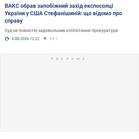
ВАКС обрав запобіжний захід експосолці
України у США Стефанішиній: що відомо про
справу
Суд не повністю задовольнив клопотання прокуратури
6,4 т.
6.08.2026 12:22