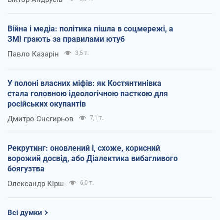
Війна і медіа: політика пішла в соцмережі, а
ЗМІ грають за правилами ютуб
Павло Казарін
3,5 т.
У полоні власних міфів: як Костянтинівка
стала головною ідеологічною пасткою для
російських окупантів
Дмитро Снєгирьов
7,1 т.
Рекрутинг: оновлений і, схоже, корисний
ворожий досвід, або Діалектика вибагливого
боягузтва
Олександр Кірш
6,0 т.
Всі думки