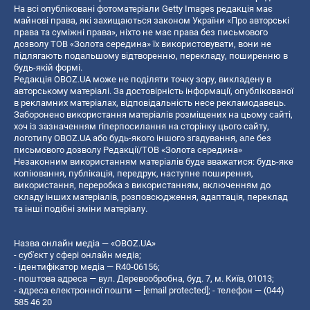
На всі опубліковані фотоматеріали Getty Images редакція має
майнові права, які захищаються законом України «Про авторські
права та суміжні права», ніхто не має права без письмового
дозволу ТОВ «Золота середина» їх використовувати, вони не
підлягають подальшому відтворенню, перекладу, поширенню в
будь-якій формі.
Редакція OBOZ.UA може не поділяти точку зору, викладену в
авторському матеріалі. За достовірність інформації, опублікованої
в рекламних матеріалах, відповідальність несе рекламодавець.
Заборонено використання матеріалів розміщених на цьому сайті,
хоч із зазначенням гіперпосилання на сторінку цього сайту,
логотипу OBOZ.UA або будь-якого іншого згадування, але без
письмового дозволу Редакції/ТОВ «Золота середина»
Незаконним використанням матеріалів буде вважатися: будь-яке
копiювання, публiкацiя, передрук, наступне поширення,
використання, переробка з використанням, включенням до
складу інших матеріалів, розповсюдження, адаптація, переклад
та інші подібні зміни матеріалу.
Назва онлайн медіа — «OBOZ.UA»
- суб'єкт у сфері онлайн медіа;
- ідентифікатор медіа — R40-06156;
- поштова адреса — вул. Деревообробна, буд. 7, м. Київ, 01013;
- адреса електронної пошти —
[email protected]
; - телефон — (044)
585 46 20