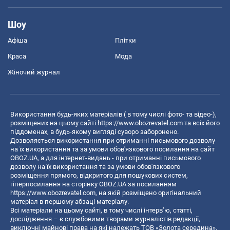
Шоу
Афіша
Плітки
Краса
Мода
Жіночий журнал
Використання будь-яких матеріалів ( в тому числі фото- та відео-),
розміщених на цьому сайті
https://www.obozrevatel.com
та всіх його
піддоменах, в будь-якому вигляді суворо заборонено.
Дозволяється використання при отриманні письмового дозволу
на їх використання та за умови обов'язкового посилання на сайт
OBOZ.UA, а для інтернет-видань - при отриманні письмового
дозволу на їх використання та за умови обов'язкового
розміщення прямого, відкритого для пошукових систем,
гіперпосилання на сторінку OBOZ.UA за посиланням
https://www.obozrevatel.com
, на якій розміщено оригінальний
матеріал в першому абзаці матеріалу.
Всі матеріали на цьому сайті, в тому числі інтерв’ю, статті,
дослідження – є службовими творами журналістів редакції,
виключні майнові права на які належать ТОВ «Золота середина».