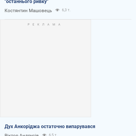
"останнього ривку"
Костянтин Машовець
6,3 т.
Дух Анкоріджа остаточно випарувався
Віктор Андрусів
6,5 т.