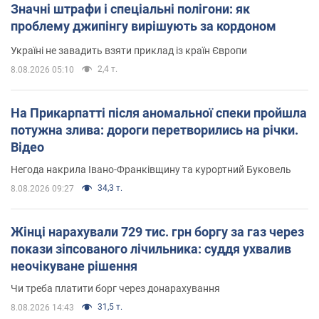
Значні штрафи і спеціальні полігони: як
проблему джипінгу вирішують за кордоном
Україні не завадить взяти приклад із країн Європи
2,4 т.
8.08.2026 05:10
На Прикарпатті після аномальної спеки пройшла
потужна злива: дороги перетворились на річки.
Відео
Негода накрила Івано-Франківщину та курортний Буковель
34,3 т.
8.08.2026 09:27
Жінці нарахували 729 тис. грн боргу за газ через
покази зіпсованого лічильника: суддя ухвалив
неочікуване рішення
Чи треба платити борг через донарахування
31,5 т.
8.08.2026 14:43