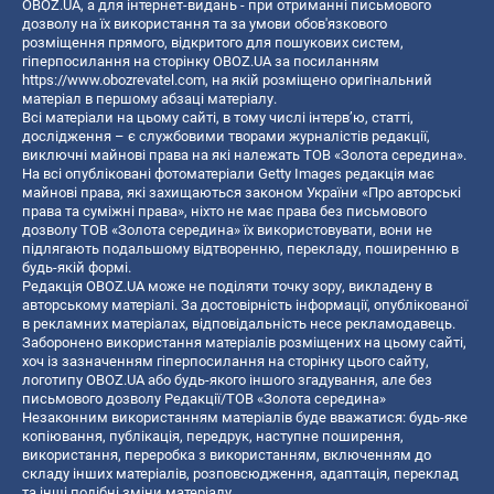
OBOZ.UA, а для інтернет-видань - при отриманні письмового
дозволу на їх використання та за умови обов'язкового
розміщення прямого, відкритого для пошукових систем,
гіперпосилання на сторінку OBOZ.UA за посиланням
https://www.obozrevatel.com
, на якій розміщено оригінальний
матеріал в першому абзаці матеріалу.
Всі матеріали на цьому сайті, в тому числі інтерв’ю, статті,
дослідження – є службовими творами журналістів редакції,
виключні майнові права на які належать ТОВ «Золота середина».
На всі опубліковані фотоматеріали Getty Images редакція має
майнові права, які захищаються законом України «Про авторські
права та суміжні права», ніхто не має права без письмового
дозволу ТОВ «Золота середина» їх використовувати, вони не
підлягають подальшому відтворенню, перекладу, поширенню в
будь-якій формі.
Редакція OBOZ.UA може не поділяти точку зору, викладену в
авторському матеріалі. За достовірність інформації, опублікованої
в рекламних матеріалах, відповідальність несе рекламодавець.
Заборонено використання матеріалів розміщених на цьому сайті,
хоч із зазначенням гіперпосилання на сторінку цього сайту,
логотипу OBOZ.UA або будь-якого іншого згадування, але без
письмового дозволу Редакції/ТОВ «Золота середина»
Незаконним використанням матеріалів буде вважатися: будь-яке
копiювання, публiкацiя, передрук, наступне поширення,
використання, переробка з використанням, включенням до
складу інших матеріалів, розповсюдження, адаптація, переклад
та інші подібні зміни матеріалу.