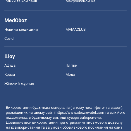
Ринки та компанії
Макроекономіка
MedOboz
Новини медицини
MAMACLUB
Covid
Шоу
Афіша
Плітки
Краса
Мода
Жіночий журнал
Використання будь-яких матеріалів ( в тому числі фото- та відео-),
розміщених на цьому сайті
https://www.obozrevatel.com
та всіх його
піддоменах, в будь-якому вигляді суворо заборонено.
Дозволяється використання при отриманні письмового дозволу
на їх використання та за умови обов'язкового посилання на сайт