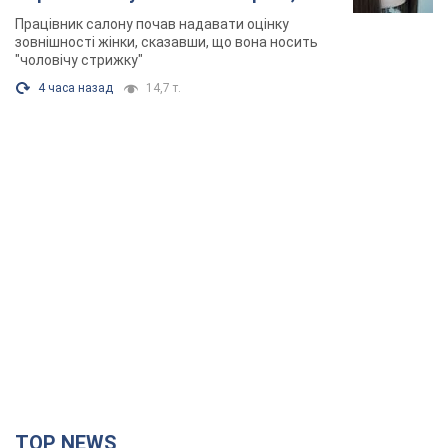
розгорівся скандал. Фото
Працівник салону почав надавати оцінку
зовнішності жінки, сказавши, що вона носить
"чоловічу стрижку"
4 часа назад
14,7 т.
TOP NEWS