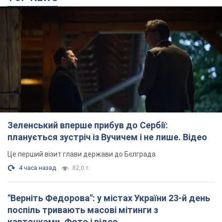
Зеленський вперше прибув до Сербії:
планується зустріч із Вучичем і не лише. Відео
Це перший візит глави держави до Бєлграда
4 часа назад
82,0 т.
"Верніть Федорова": у містах України 23-й день
поспіль тривають масові мітинги з
картонками. Фото і відео