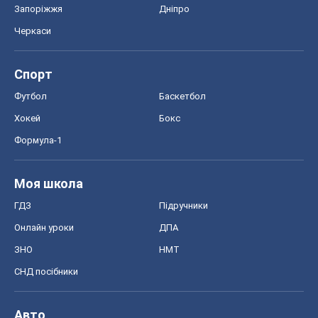
Запоріжжя
Дніпро
Черкаси
Спорт
Футбол
Баскетбол
Хокей
Бокс
Формула-1
Моя школа
ГДЗ
Підручники
Онлайн уроки
ДПА
ЗНО
НМТ
СНД посібники
Авто