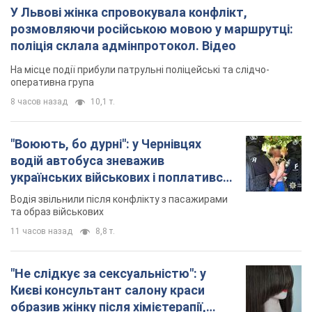
У Львові жінка спровокувала конфлікт,
розмовляючи російською мовою у маршрутці:
поліція склала адмінпротокол. Відео
На місце події прибули патрульні поліцейські та слідчо-
оперативна група
8 часов назад
10,1 т.
"Воюють, бо дурні": у Чернівцях
водій автобуса зневажив
українських військових і поплатився.
Відео
Водія звільнили після конфлікту з пасажирами
та образ військових
11 часов назад
8,8 т.
"Не слідкує за сексуальністю": у
Києві консультант салону краси
образив жінку після хімієтерапії,