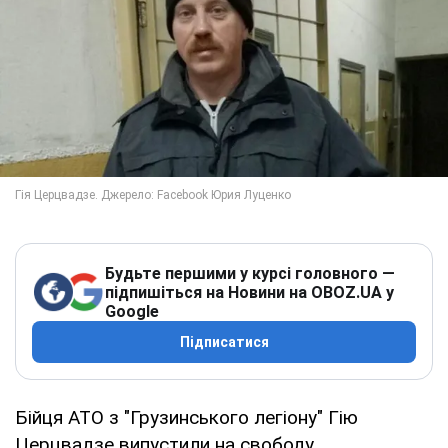
Будьте першими у курсі головного —
підпишіться на Новини на OBOZ.UA у
Google
Підписатися
Бійця АТО з "Грузинського легіону" Гію
Церцвадзе випустили на свободу.