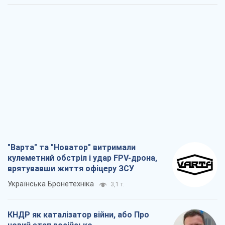
"Варта" та "Новатор" витримали
кулеметний обстріл і удар FPV-дрона,
врятувавши життя офіцеру ЗСУ
Українська Бронетехніка
3,1 т.
КНДР як каталізатор війни, або Про