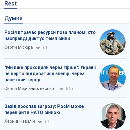
Rest
Думки
Росія втрачає ресурси поза планом: хто
насправді диктує темп війни
Сергій Місюра
8,8 т.
"Ми вже проходили через гірше": Україні
не варто піддаватися зневірі через
ракетний терор
Сергій Марченко, експерт
8,3 т.
Захід проспав загрозу: Росія може
перевірити НАТО війною
Леонід Невзлін
3,1 т.