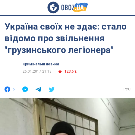
Україна своїх не здає: стало
відомо про звільнення
"грузинського легіонера"
Кримінальні новини
26.01.2017 21:18
123,6 т.
6
РУС