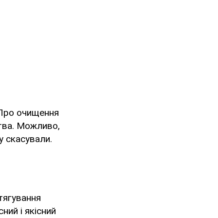
 "Про очищення
ства. Можливо,
у скасували.
атягування
ний і якісний