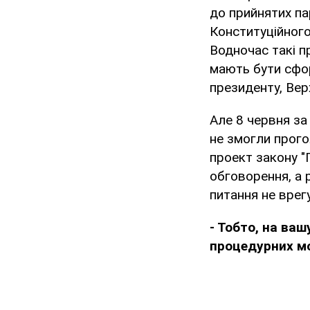
до прийнятих па
Конституційного
Водночас такі п
мають бути сформ
президенту, Верх
Але 8 червня за
не змогли прог
проект закону "
обговорення, а 
питання не врег
- Тобто, на ваш
процедурних мо