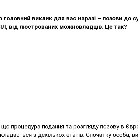
о головний виклик для вас наразі – позови до су
Л, від люстрованих можновладців. Це так?
, що процедура подання та розгляду позову в Євр
кладається з декількох етапів. Спочатку особа, в