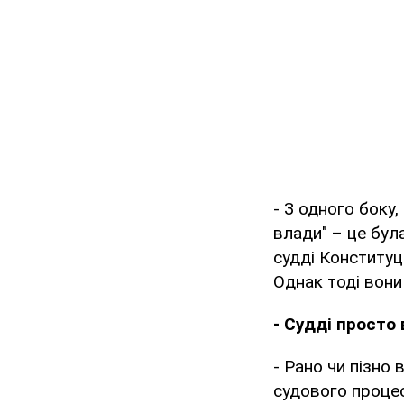
- З одного боку
влади" – це бул
судді Конституц
Однак тоді вони
- Судді просто
- Рано чи пізно
судового процес