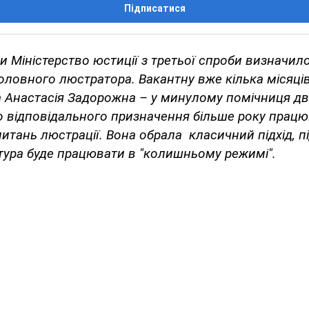
Підписатися
и Міністерство юстиції з третьої спроби визначило
ловного люстратора. Вакантну вже кілька місяці
а Анастасія Задорожна – у минулому помічниця д
до відповідального призначення більше року прац
питань люстрації. Вона обрала класичний підхід, 
ктура буде працювати в "колишньому режимі".