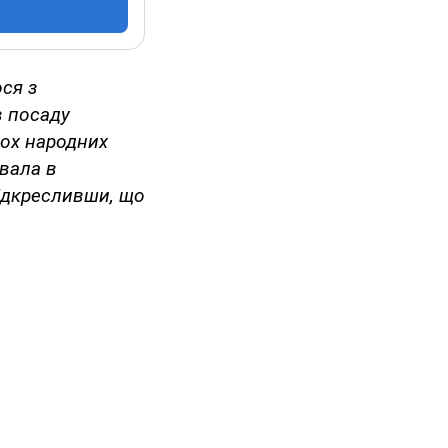
ся з
в посаду
вох народних
ювала в
підкресливши, що