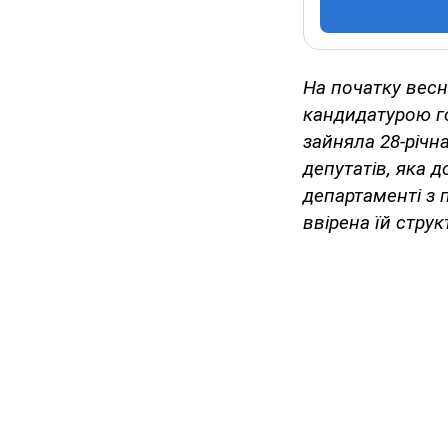
На початку весн
кандидатурою го
зайняла 28-річн
депутатів, яка 
департаменті з 
ввірена їй стру