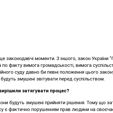
, це законодавчі моменти. З іншого, закон України
а по факту вимога громадськості, вимога суспіль
ійного суду давно би певні положення цього закон
 будуть змушені звітувати перед суспільством.
 вирішили затягувати процес?
 вони будуть змушені прийняти рішення. Тому що з
у є фактично порушенням прав людини на своєчас