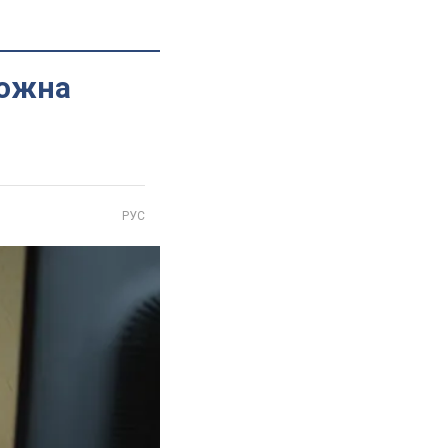
рожна
РУС