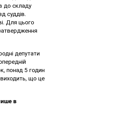
в до складу
зд суддів.
і. Для цього
а затвердження
родні депутати
опередній
к, понад 5 годин
 виходить, що це
лише в