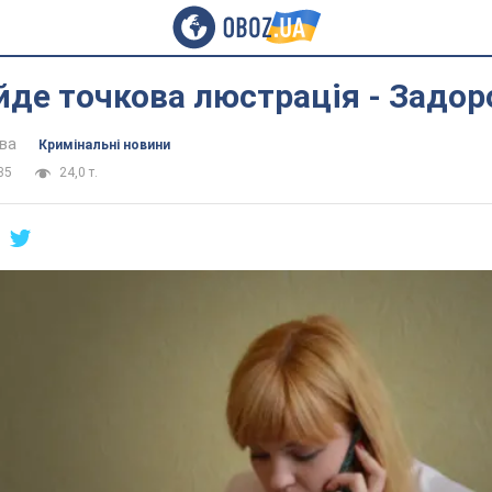
 йде точкова люстрація - Задо
ва
Кримінальні новини
35
24,0 т.