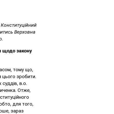
о Конституційний
шитись Верховна
ю.
я щодо закону
часом, тому що,
я цього зробити.
суддів, в.о.
иченка. Отже,
ституційного
обто, для того,
рше, зараз