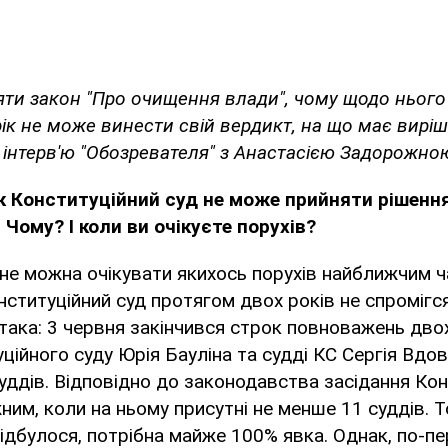
яти закон "Про очищення влади", чому щодо ньог
рік не може винести свій вердикт, на що має вирі
в інтерв'ю "Обозревателя" з Анастасією Задорожно
ік Конституційний суд не може прийняти рішенн
Чому? І коли ви очікуєте порухів?
, не можна очікувати якихось порухів найближчим 
онституційний суд протягом двох років не спромігс
 така: 3 червня закінчився строк повноважень двох 
ційного суду Юрія Бауліна та судді КС Сергія Вдов
ддів. Відповідно до законодавства засідання Кон
ним, коли на ньому присутні не менше 11 суддів. Т
ідбулося, потрібна майже 100% явка. Однак, по-пе