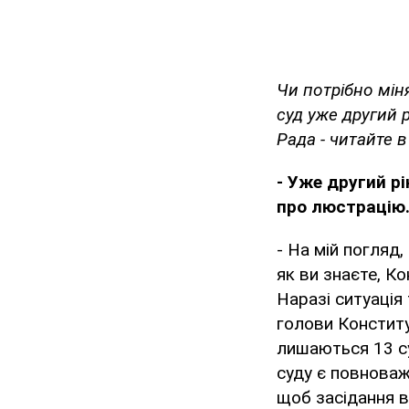
Чи потрібно мін
суд уже другий 
Рада - читайте 
- Уже другий р
про люстрацію. 
- На мій погляд
як ви знаєте, К
Наразі ситуація
голови Конститу
лишаються 13 су
суду є повноваж
щоб засідання в