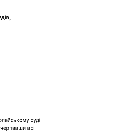
дів,
опейському суді
ичерпавши всі