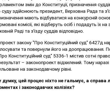
рламентом змін до Конституції, призначення судді
 суду здійснюють президент, Верховна Рада та з’ї
ризначення мають відбуватися на конкурсній основ
овані комісії, які відберуть осіб і подадуть їх н
овній Раді та з’їзду суддів відповідно.
 проект закону "Про Конституційний суд" 6427д на
олосувати та повернули його на доопрацювання. П
Про Конституційний суд" 5336-1 містив сотні право
результат – законопроект відхилений. Тому наразі
ульоване на законодавчому рівні.
у думку, цей процес ніхто не гальмує, а справа 
ментах і законодавчих колізіях?