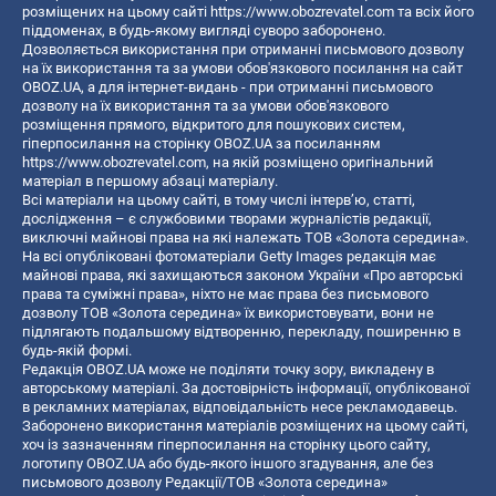
розміщених на цьому сайті
https://www.obozrevatel.com
та всіх його
піддоменах, в будь-якому вигляді суворо заборонено.
Дозволяється використання при отриманні письмового дозволу
на їх використання та за умови обов'язкового посилання на сайт
OBOZ.UA, а для інтернет-видань - при отриманні письмового
дозволу на їх використання та за умови обов'язкового
розміщення прямого, відкритого для пошукових систем,
гіперпосилання на сторінку OBOZ.UA за посиланням
https://www.obozrevatel.com
, на якій розміщено оригінальний
матеріал в першому абзаці матеріалу.
Всі матеріали на цьому сайті, в тому числі інтерв’ю, статті,
дослідження – є службовими творами журналістів редакції,
виключні майнові права на які належать ТОВ «Золота середина».
На всі опубліковані фотоматеріали Getty Images редакція має
майнові права, які захищаються законом України «Про авторські
права та суміжні права», ніхто не має права без письмового
дозволу ТОВ «Золота середина» їх використовувати, вони не
підлягають подальшому відтворенню, перекладу, поширенню в
будь-якій формі.
Редакція OBOZ.UA може не поділяти точку зору, викладену в
авторському матеріалі. За достовірність інформації, опублікованої
в рекламних матеріалах, відповідальність несе рекламодавець.
Заборонено використання матеріалів розміщених на цьому сайті,
хоч із зазначенням гіперпосилання на сторінку цього сайту,
логотипу OBOZ.UA або будь-якого іншого згадування, але без
письмового дозволу Редакції/ТОВ «Золота середина»