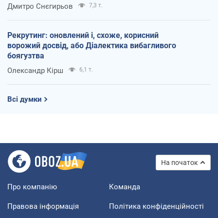
Дмитро Снєгирьов
7,3 т.
Рекрутинг: оновлений і, схоже, корисний
ворожий досвід, або Діалектика вибагливого
боягузтва
Олександр Кірш
6,1 т.
Всі думки
На початок
Про компанію
Команда
Правова інформація
Політика конфіденційності