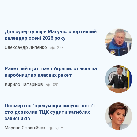
Всі думки
Про компанію
Команда
Правова інформація
Політика конфіденційності
Реклама на сайті
Документи
Редакційна політика
Журналісти OBOZ.UA на місці
подій
OBOZ.UA
Політика
Світ
Розслідування
Блоги
Суспільство