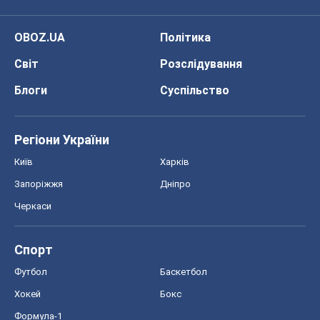
ЗНО
НМТ
СНД посібники
Авто
Тест Драйв
Електромобілі
Акції
Сервіс
Food Oboz
Рецепти
Напої
Дієти
Економіка
Ринки та компанії
Макроекономіка