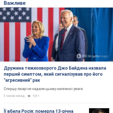
Чому в СРСР лікарі носили лише білі
халати
У цьому був як практичний, так і символічний
сенс
6 часов назад
2,3 т.