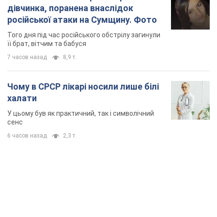
TOP NEWS
Мікрокредити без міфів: три типові сценарії
позичальника і план дій, щоб вберегти свої
гроші
Що мають діяти українці, аби не переплачувати за "швидку
позику"
3 часа назад
21,4 т.