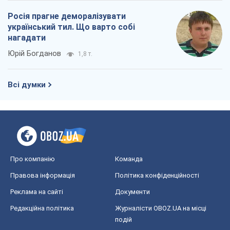
Регіони України
Київ
Харків
Запоріжжя
Дніпро
Черкаси
Спорт
Футбол
Баскетбол
Хокей
Бокс
Формула-1
Моя школа
ГДЗ
Підручники
Онлайн уроки
ДПА