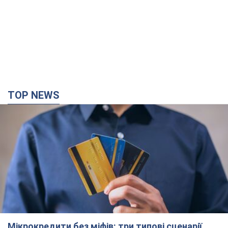
Херсон повністю лишився без світла, у Львові
аварійні відключення: ситуація в енергосистемі
6 серпня
Росіяни вдарили по важливому енергооб'єкту
2 часа назад
11,2 т.
Зеленський зібрав нараду щодо підготовки
української балістики та антибалістичної
програми FREYJA: які рішення готуються
У Києві розраховують на успішне завершення проєкту FREYJA
4 часа назад
36,0 т.