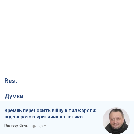
Як атаки Сил оборони України
скоротили експорт російських
нафтопродуктів
Андрій Клименко
225
Два супертурніри Магучіх: спортивний
календар осені 2026 року