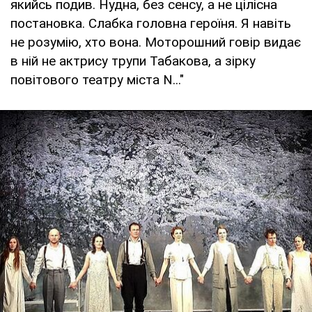
якийсь подив. Нудна, без сенсу, а не цілісна
постановка. Слабка головна героїня. Я навіть
не розумію, хто вона. Моторошний говір видає
в ній не актрису трупи Табакова, а зірку
повітового театру міста N..."