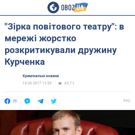
"Зірка повітового театру": в
мережі жорстко
розкритикували дружину
Курченка
Кримінальні новини
18.06.2017 13:50
63,7 т.
35
РУС