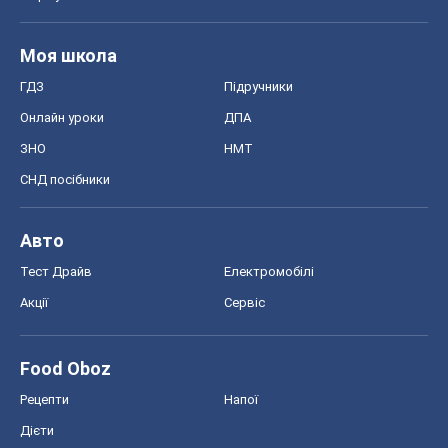
MedOboz
Новини медицини
MAMACLUB
Шоу
Афіша
Плітки
Краса
Мода
Жіночий журнал