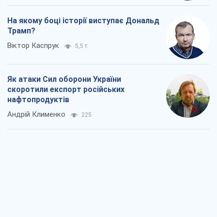
Олександр Липенко
228
Ракетний щит і меч України: ставка на
виробництво власних ракет
Кирило Татарінов
891
Посмертна "презумпція винуватості":
хто дозволив ТЦК судити загиблих
захисників
Марина Ставнійчук
2,8 т.
Росія прагне деморалізувати
український тил. Що варто собі
нагадати
Юрій Богданов
1,8 т.