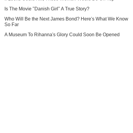
Не пропусти блискавку! Підписуйся на нас в Telegram
Підписатись
Підписатись
Кримінальні новини
"Зірка повітового театру":...
Важливе