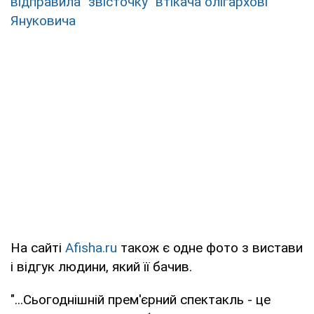
відправила "звісточку" втікача олігархові
Януковича
На сайті
Afisha.ru
також є одне фото з вистави
і відгук людини, який її бачив.
"...Сьогоднішній прем'єрний спектакль - це