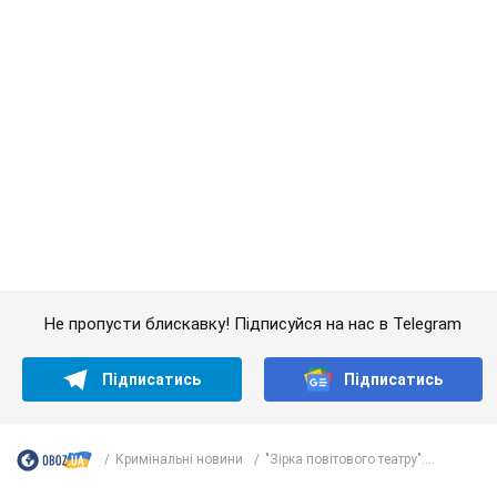
Дружина тяжкохворого Джо Байдена назвала
перший симптом, який сигналізував про його
"агресивний" рак
Спершу лікарі не надали цьому належної уваги
6 часов назад
9,8 т.
Її вбила Росія: померла 13-річна
дівчинка, поранена внаслідок
російської атаки на Сумщину. Фото
Того дня під час російського обстрілу загинули
її брат, вітчим та бабуся
7 часов назад
8,9 т.