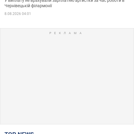
У виплату не врахували зарплатню артистки за час роботи в
Чернівецькій філармонії
8.08.2026 04:01