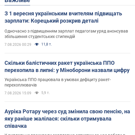
З 1 вересня українським вчителям підвищать
зарплати: Корецький розкрив деталі
Одночасно з підвищенням зарплат педагогам уряд анонсував
збільшення студентських стипендій
11,8 т.
7.08.2026 00:29
Скільки балістичних ракет українська ППО
перехопила в липні: у Міноборони назвали цифру
Українська ППО працювала в умовах дефіциту ракет-
перехоплювачів
5,9 т.
7.08.2026 15:09
Ауріка Ротару через суд змінила свою пенсію, на
яку раніше жалілася: скільки отримувала
співачка