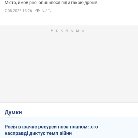
Місто, ймовірно, опинилося під атакою дронів
5,7 т.
7.08.2026 13:26
Думки
Росія втрачає ресурси поза планом: хто
насправді диктує темп війни