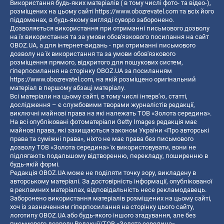
Використання будь-яких матеріалів ( в тому числі фото- та відео-),
розміщених на цьому сайті
https://www.obozrevatel.com
та всіх його
піддоменах, в будь-якому вигляді суворо заборонено.
Дозволяється використання при отриманні письмового дозволу
на їх використання та за умови обов'язкового посилання на сайт
OBOZ.UA, а для інтернет-видань - при отриманні письмового
дозволу на їх використання та за умови обов'язкового
розміщення прямого, відкритого для пошукових систем,
гіперпосилання на сторінку OBOZ.UA за посиланням
https://www.obozrevatel.com
, на якій розміщено оригінальний
матеріал в першому абзаці матеріалу.
Всі матеріали на цьому сайті, в тому числі інтерв’ю, статті,
дослідження – є службовими творами журналістів редакції,
виключні майнові права на які належать ТОВ «Золота середина».
На всі опубліковані фотоматеріали Getty Images редакція має
майнові права, які захищаються законом України «Про авторські
права та суміжні права», ніхто не має права без письмового
дозволу ТОВ «Золота середина» їх використовувати, вони не
підлягають подальшому відтворенню, перекладу, поширенню в
будь-якій формі.
Редакція OBOZ.UA може не поділяти точку зору, викладену в
авторському матеріалі. За достовірність інформації, опублікованої
в рекламних матеріалах, відповідальність несе рекламодавець.
Заборонено використання матеріалів розміщених на цьому сайті,
хоч із зазначенням гіперпосилання на сторінку цього сайту,
логотипу OBOZ.UA або будь-якого іншого згадування, але без
письмового дозволу Редакції/ТОВ «Золота середина»