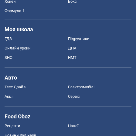
Хокей
Бокс
Формула-1
Моя школа
ГДЗ
Підручники
Онлайн уроки
ДПА
ЗНО
НМТ
Авто
Тест Драйв
Електромобілі
Акції
Сервіс
Food Oboz
Рецепти
Напої
Новини Кулінарії