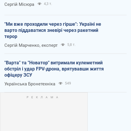
Сергій Місюра
4,3 т.
"Ми вже проходили через гірше": Україні не
варто піддаватися зневірі через ракетний
терор
Сергій Марченко, експерт
5,8 т.
"Варта" та "Новатор" витримали кулеметний
обстріл і удар FPV-дрона, врятувавши життя
офіцеру ЗСУ
Українська Бронетехніка
549