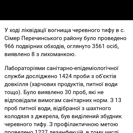
У ході ліквідації вогнища черевного тифу в с.
Сімер Перечинського району було проведено
966 подвірних обходів, оглянуто 3561 осіб,
виявлено 8 з лихоманкою.
Лабораторіями санітарно-епідеміологічної
служби досліджено 1424 проби з об'єктів
довкілля (харчових продуктів, питної води
тощо). Було виявлено 30 проб, які не
відповідали вимогам санітарних норм. З 13
проб питної води, відібраної з шахтного
колодязя з джерела, був виділений збудник
черевного тифу. З профілактичною метою
проведено 1227 дезинфекцій, в тому числі