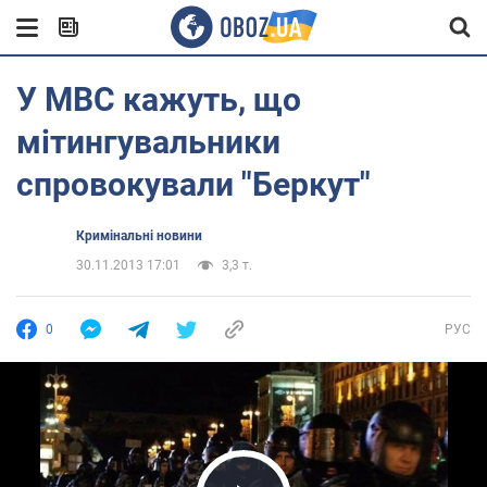
У МВС кажуть, що
мітингувальники
спровокували "Беркут"
Кримінальні новини
30.11.2013 17:01
3,3 т.
0
РУС