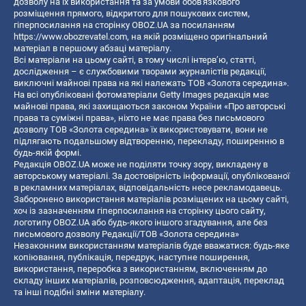
дозволу на їх використання та за умови обов'язкового
розміщення прямого, відкритого для пошукових систем,
гіперпосилання на сторінку OBOZ.UA за посиланням
https://www.obozrevatel.com
, на якій розміщено оригінальний
матеріал в першому абзаці матеріалу.
Всі матеріали на цьому сайті, в тому числі інтерв’ю, статті,
дослідження – є службовими творами журналістів редакції,
виключні майнові права на які належать ТОВ «Золота середина».
На всі опубліковані фотоматеріали Getty Images редакція має
майнові права, які захищаються законом України «Про авторські
права та суміжні права», ніхто не має права без письмового
дозволу ТОВ «Золота середина» їх використовувати, вони не
підлягають подальшому відтворенню, перекладу, поширенню в
будь-якій формі.
Редакція OBOZ.UA може не поділяти точку зору, викладену в
авторському матеріалі. За достовірність інформації, опублікованої
в рекламних матеріалах, відповідальність несе рекламодавець.
Заборонено використання матеріалів розміщених на цьому сайті,
хоч із зазначенням гіперпосилання на сторінку цього сайту,
логотипу OBOZ.UA або будь-якого іншого згадування, але без
письмового дозволу Редакції/ТОВ «Золота середина»
Незаконним використанням матеріалів буде вважатися: будь-яке
копiювання, публiкацiя, передрук, наступне поширення,
використання, переробка з використанням, включенням до
складу інших матеріалів, розповсюдження, адаптація, переклад
та інші подібні зміни матеріалу.