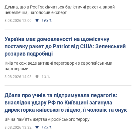
Думка, що в Росії закінчаться балістичні ракети, вкрай
небезпечна, наголосив експерт
19,9 т.
8.08.2026 12:00
Україна має домовленості на щомісячну
поставку ракет до Patriot від США: Зеленський
розкрив подробиці
Київ також веде активні переговори з європейськими
партнерами
1,2 т.
8.08.2026 14:08
Дбала про учнів та підтримувала педагогів:
внаслідок удару РФ по Київщині загинула
директорка київського ліцею, її чоловік та онук
Вічна пам'ять жертвам російського терору
12,2 т.
8.08.2026 13:32