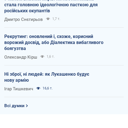
стала головною ідеологічною пасткою для
російських окупантів
Дмитро Снєгирьов
1,7 т.
Рекрутинг: оновлений і, схоже, корисний
ворожий досвід, або Діалектика вибагливого
боягузтва
Олександр Кірш
1,6 т.
Ні зброї, ні людей: як Лукашенко будує
нову армію
Ігар Тишкевич
16,6 т.
Всі думки