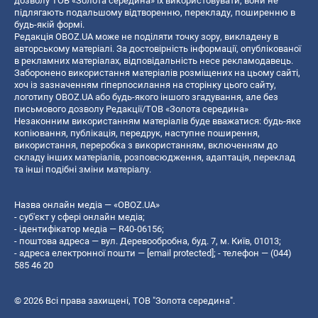
дозволу ТОВ «Золота середина» їх використовувати, вони не
підлягають подальшому відтворенню, перекладу, поширенню в
будь-якій формі.
Редакція OBOZ.UA може не поділяти точку зору, викладену в
авторському матеріалі. За достовірність інформації, опублікованої
в рекламних матеріалах, відповідальність несе рекламодавець.
Заборонено використання матеріалів розміщених на цьому сайті,
хоч із зазначенням гіперпосилання на сторінку цього сайту,
логотипу OBOZ.UA або будь-якого іншого згадування, але без
письмового дозволу Редакції/ТОВ «Золота середина»
Незаконним використанням матеріалів буде вважатися: будь-яке
копiювання, публiкацiя, передрук, наступне поширення,
використання, переробка з використанням, включенням до
складу інших матеріалів, розповсюдження, адаптація, переклад
та інші подібні зміни матеріалу.
Назва онлайн медіа — «OBOZ.UA»
- суб'єкт у сфері онлайн медіа;
- ідентифікатор медіа — R40-06156;
- поштова адреса — вул. Деревообробна, буд. 7, м. Київ, 01013;
- адреса електронної пошти —
[email protected]
; - телефон — (044)
585 46 20
© 2026 Всі права захищені, ТОВ "Золота середина".