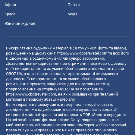
Афіша
Плітки
Краса
Мода
Жіночий журнал
Використання будь-яких матеріалів ( в тому числі фото- та відео-),
розміщених на цьому сайті
https://www.obozrevatel.com
та всіх його
піддоменах, в будь-якому вигляді суворо заборонено.
Дозволяється використання при отриманні письмового дозволу
на їх використання та за умови обов'язкового посилання на сайт
OBOZ.UA, а для інтернет-видань - при отриманні письмового
дозволу на їх використання та за умови обов'язкового
розміщення прямого, відкритого для пошукових систем,
гіперпосилання на сторінку OBOZ.UA за посиланням
https://www.obozrevatel.com
, на якій розміщено оригінальний
матеріал в першому абзаці матеріалу.
Всі матеріали на цьому сайті, в тому числі інтерв’ю, статті,
дослідження – є службовими творами журналістів редакції,
виключні майнові права на які належать ТОВ «Золота середина».
На всі опубліковані фотоматеріали Getty Images редакція має
майнові права, які захищаються законом України «Про авторські
права та суміжні права», ніхто не має права без письмового