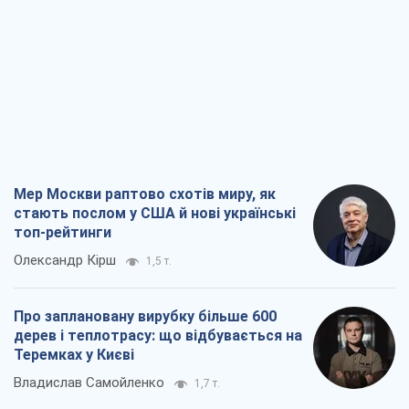
Олександр Кірш
1,5 т.
Про заплановану вирубку більше 600
дерев і теплотрасу: що відбувається на
Теремках у Києві
Владислав Самойленко
1,7 т.
Як атаки Сил оборони України
скоротили експорт російських
нафтопродуктів
Андрій Клименко
3,5 т.
Два супертурніри Магучіх: спортивний
календар осені 2026 року
Олександр Липенко
10,9 т.