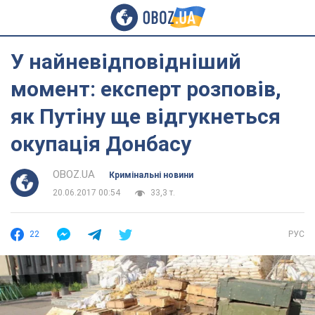
У найневідповідніший
момент: експерт розповів,
як Путіну ще відгукнеться
окупація Донбасу
OBOZ.UA
Кримінальні новини
20.06.2017 00:54
33,3 т.
22
РУС