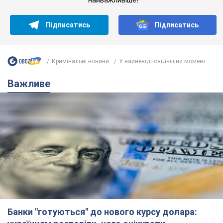
Банки "готуються" до нового курсу долара:
українцям розповіли, чого очікувати
найближчими днями
Яким буде курс валюти в обмінниках
12 часов назад
150,1 т.
Українцям обіцяють по 850 грн від
мобільних операторів: що не так з
цими повідомленнями
Як не потрапити в пастку шахраїв
6.08.2026 21:02
14,8 т.