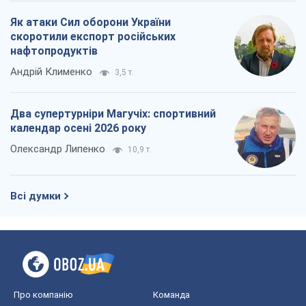
Всі думки
Про компанію
Команда
Правова інформація
Політика конфіденційності
Реклама на сайті
Документи
Редакційна політика
Журналісти OBOZ.UA на місці
подій
OBOZ.UA
Політика
Світ
Розслідування
Блоги
Суспільство