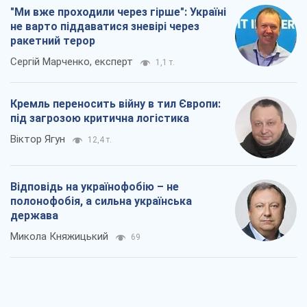
полонофобія, а сильна українська
держава
Микола Княжицький
69
Мер Москви раптово схотів миру, як
стають послом у США й нові українські
топ-рейтинги