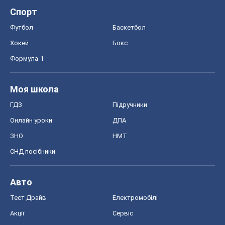
СНД посібники
Авто
Тест Драйв
Електромобілі
Акції
Сервіс
Food Oboz
Рецепти
Напої
Дієти
Економіка
Ринки та компанії
Макроекономіка
MedOboz