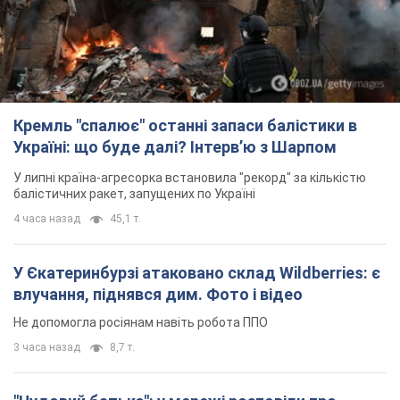
У Єкатеринбурзі атаковано склад Wildberries: є
влучання, піднявся дим. Фото і відео
Не допомогла росіянам навіть робота ППО
3 часа назад
8,7 т.
"Чудовий батько": у мережі розповіли про
чоловіка, якого Росія убила ударом по
Броварах. Фото
Чоловіка згадують як професіонала своєї справи
2 часа назад
984