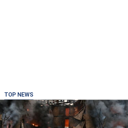
TOP NEWS
Кремль "спалює" останні запаси балістики в
Україні: що буде далі? Інтерв’ю з Шарпом
У липні країна-агресорка встановила "рекорд" за кількістю
балістичних ракет, запущених по Україні
4 часа назад
45,1 т.