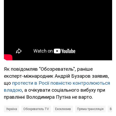
Як повідомляв "Обозреватель", раніше
експерт-міжнародник Андрій Бузаров заявив,
що
протести в Росії повністю контролюються
владою
, а очікувати соціального вибуху при
правлінні Володимира Путіна не варто.
Україна
Обозреватель TV
Ексклюзив
Пряма трансляція
Війн