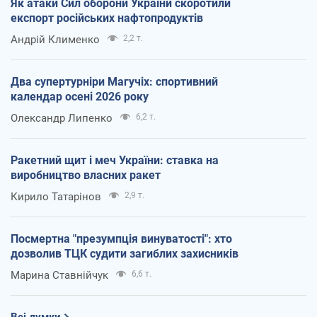
Як атаки Сил оборони України скоротили
експорт російських нафтопродуктів
Андрій Клименко
2,2 т.
Два супертурніри Магучіх: спортивний
календар осені 2026 року
Олександр Липенко
6,2 т.
Ракетний щит і меч України: ставка на
виробництво власних ракет
Кирило Татарінов
2,9 т.
Посмертна "презумпція винуватості": хто
дозволив ТЦК судити загиблих захисників
Марина Ставнійчук
6,6 т.
Всі думки