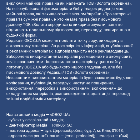
виключні майнові права на які належать ТОВ «Золота середина».
На всі опубліковані фотоматеріали Getty Images редакція має
майнові права, які захищаються законом України «Про авторські
права та суміжні права», ніхто не має права без письмового
дозволу ТОВ «Золота середина» їх використовувати, вони не
підлягають подальшому відтворенню, перекладу, поширенню в
будь-якій формі.
Редакція OBOZ.UA може не поділяти точку зору, викладену в
авторському матеріалі. За достовірність інформації, опублікованої
в рекламних матеріалах, відповідальність несе рекламодавець.
Заборонено використання матеріалів розміщених на цьому сайті,
хоч із зазначенням гіперпосилання на сторінку цього сайту,
логотипу OBOZ.UA або будь-якого іншого згадування, але без
письмового дозволу Редакції/ТОВ «Золота середина»
Незаконним використанням матеріалів буде вважатися: будь-яке
копiювання, публiкацiя, передрук, наступне поширення,
використання, переробка з використанням, включенням до
складу інших матеріалів, розповсюдження, адаптація, переклад
та інші подібні зміни матеріалу.
Назва онлайн медіа — «OBOZ.UA»
- суб'єкт у сфері онлайн медіа;
- ідентифікатор медіа — R40-06156;
- поштова адреса — вул. Деревообробна, буд. 7, м. Київ, 01013;
- адреса електронної пошти —
[email protected]
; - телефон — (044)