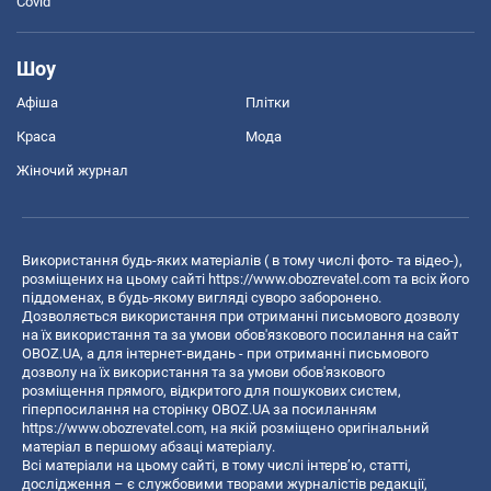
Covid
Шоу
Афіша
Плітки
Краса
Мода
Жіночий журнал
Використання будь-яких матеріалів ( в тому числі фото- та відео-),
розміщених на цьому сайті
https://www.obozrevatel.com
та всіх його
піддоменах, в будь-якому вигляді суворо заборонено.
Дозволяється використання при отриманні письмового дозволу
на їх використання та за умови обов'язкового посилання на сайт
OBOZ.UA, а для інтернет-видань - при отриманні письмового
дозволу на їх використання та за умови обов'язкового
розміщення прямого, відкритого для пошукових систем,
гіперпосилання на сторінку OBOZ.UA за посиланням
https://www.obozrevatel.com
, на якій розміщено оригінальний
матеріал в першому абзаці матеріалу.
Всі матеріали на цьому сайті, в тому числі інтерв’ю, статті,
дослідження – є службовими творами журналістів редакції,