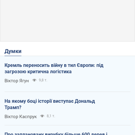
Думки
Кремль переносить війну в тил Європи: під
загрозою критична логістика
Віктор Ягун
9,8 т.
На якому боці історії виступає Дональд
Трамп?
Віктор Каспрук
8,1 т.
Про заплановану вирубку більше 600 дерев і