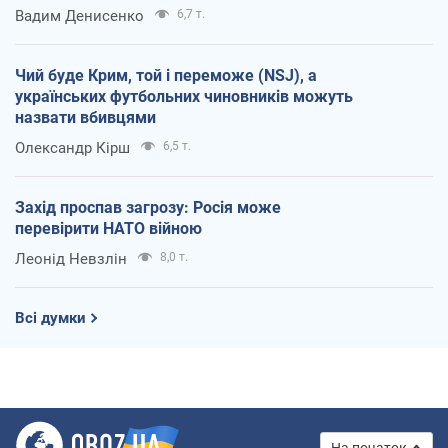
Вадим Денисенко
6,7 т.
Чий буде Крим, той і переможе (NSJ), а
українських футбольних чиновників можуть
назвати вбивцями
Олександр Кірш
6,5 т.
Захід проспав загрозу: Росія може
перевірити НАТО війною
Леонід Невзлін
8,0 т.
Всі думки
На початок