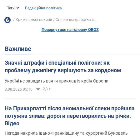
Теги
Редакційна політика
Кримінальні новини
Сплеск шахрайства з...
Повернутися на головну OBOZ
Важливе
Значні штрафи і спеціальні полігони: як
проблему джипінгу вирішують за кордоном
Україні не завадить взяти приклад із країн Європи
2,3 т.
8.08.2026 05:10
На Прикарпатті після аномальної спеки пройшла
потужна злива: дороги перетворились на річки.
Відео
Негода накрила Івано-Франківщину та курортний Буковель