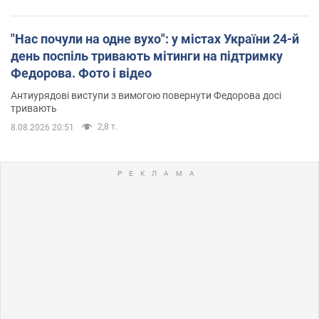
"Нас почули на одне вухо": у містах України 24-й
день поспіль тривають мітинги на підтримку
Федорова. Фото і відео
Антиурядові виступи з вимогою повернути Федорова досі
тривають
2,8 т.
8.08.2026 20:51