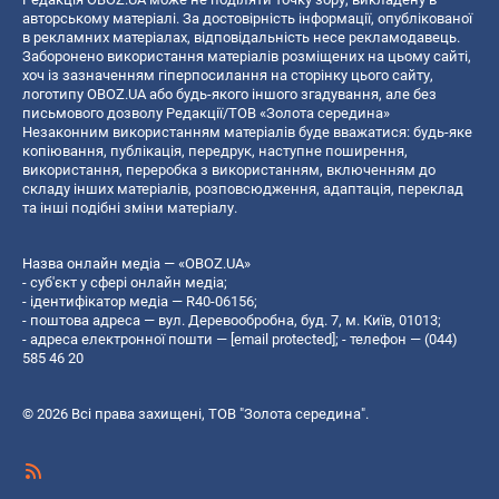
авторському матеріалі. За достовірність інформації, опублікованої
в рекламних матеріалах, відповідальність несе рекламодавець.
Заборонено використання матеріалів розміщених на цьому сайті,
хоч із зазначенням гіперпосилання на сторінку цього сайту,
логотипу OBOZ.UA або будь-якого іншого згадування, але без
письмового дозволу Редакції/ТОВ «Золота середина»
Незаконним використанням матеріалів буде вважатися: будь-яке
копiювання, публiкацiя, передрук, наступне поширення,
використання, переробка з використанням, включенням до
складу інших матеріалів, розповсюдження, адаптація, переклад
та інші подібні зміни матеріалу.
Назва онлайн медіа — «OBOZ.UA»
- суб'єкт у сфері онлайн медіа;
- ідентифікатор медіа — R40-06156;
- поштова адреса — вул. Деревообробна, буд. 7, м. Київ, 01013;
- адреса електронної пошти —
[email protected]
; - телефон — (044)
585 46 20
© 2026 Всі права захищені, ТОВ "Золота середина".