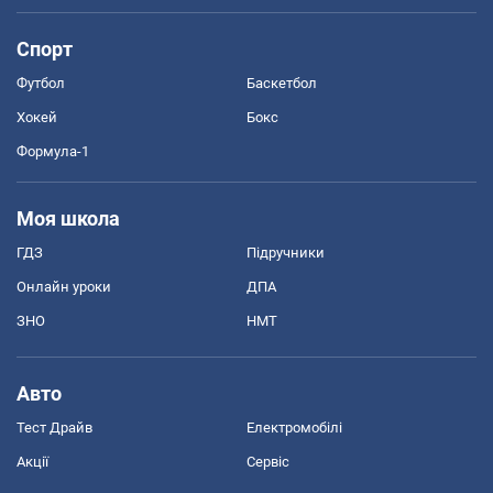
Спорт
Футбол
Баскетбол
Хокей
Бокс
Формула-1
Моя школа
ГДЗ
Підручники
Онлайн уроки
ДПА
ЗНО
НМТ
Авто
Тест Драйв
Електромобілі
Акції
Сервіс