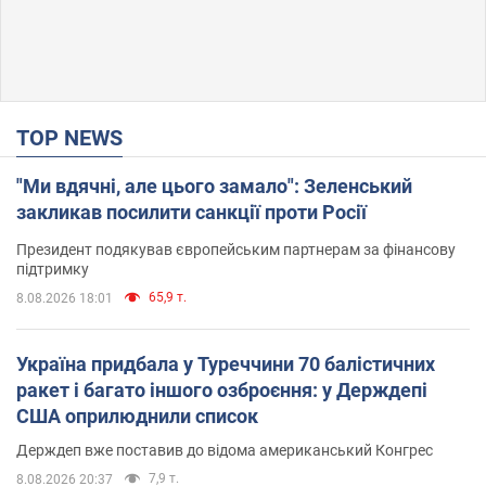
TOP NEWS
"Ми вдячні, але цього замало": Зеленський
закликав посилити санкції проти Росії
Президент подякував європейським партнерам за фінансову
підтримку
65,9 т.
8.08.2026 18:01
Україна придбала у Туреччини 70 балістичних
ракет і багато іншого озброєння: у Держдепі
США оприлюднили список
Держдеп вже поставив до відома американський Конгрес
7,9 т.
8.08.2026 20:37