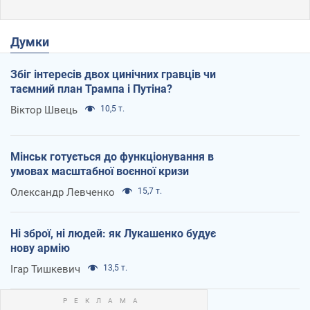
Думки
Збіг інтересів двох цинічних гравців чи
таємний план Трампа і Путіна?
Віктор Швець
10,5 т.
Мінськ готується до функціонування в
умовах масштабної воєнної кризи
Олександр Левченко
15,7 т.
Ні зброї, ні людей: як Лукашенко будує
нову армію
Ігар Тишкевич
13,5 т.