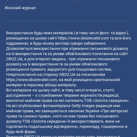
Жіночий журнал
Використання будь-яких матеріалів ( в тому числі фото- та відео-),
розміщених на цьому сайті
https://www.obozrevatel.com
та всіх його
піддоменах, в будь-якому вигляді суворо заборонено.
Дозволяється використання при отриманні письмового дозволу
на їх використання та за умови обов'язкового посилання на сайт
OBOZ.UA, а для інтернет-видань - при отриманні письмового
дозволу на їх використання та за умови обов'язкового
розміщення прямого, відкритого для пошукових систем,
гіперпосилання на сторінку OBOZ.UA за посиланням
https://www.obozrevatel.com
, на якій розміщено оригінальний
матеріал в першому абзаці матеріалу.
Всі матеріали на цьому сайті, в тому числі інтерв’ю, статті,
дослідження – є службовими творами журналістів редакції,
виключні майнові права на які належать ТОВ «Золота середина».
На всі опубліковані фотоматеріали Getty Images редакція має
майнові права, які захищаються законом України «Про авторські
права та суміжні права», ніхто не має права без письмового
дозволу ТОВ «Золота середина» їх використовувати, вони не
підлягають подальшому відтворенню, перекладу, поширенню в
будь-якій формі.
Редакція OBOZ.UA може не поділяти точку зору, викладену в