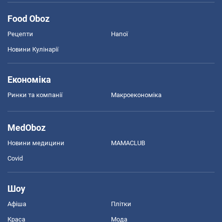
Food Oboz
Рецепти
Напої
Новини Кулінарії
Економіка
Ринки та компанії
Макроекономіка
MedOboz
Новини медицини
MAMACLUB
Covid
Шоу
Афіша
Плітки
Краса
Мода