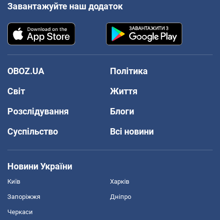
Завантажуйте наш додаток
OBOZ.UA
Політика
Світ
Життя
Розслідування
Блоги
Суспільство
Всі новини
Новини України
Київ
Харків
Запоріжжя
Дніпро
Черкаси