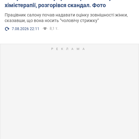
хімієтерапії, розгорівся скандал. Фото
Працівник салону почав надавати оцінку зовнішності жінки,
сказавши, що вона носить "чоловічу стрижку"
8,1 т.
7.08.2026 22:11