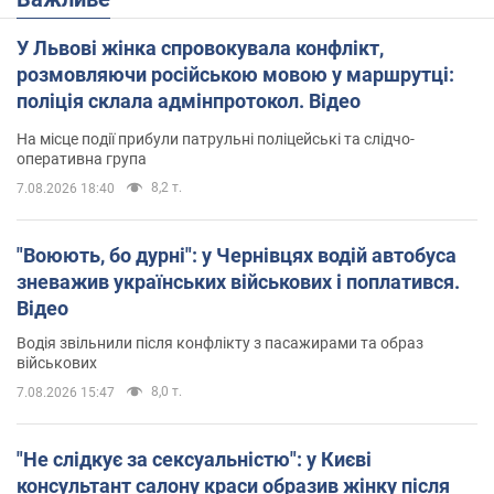
У Львові жінка спровокувала конфлікт,
розмовляючи російською мовою у маршрутці:
поліція склала адмінпротокол. Відео
На місце події прибули патрульні поліцейські та слідчо-
оперативна група
8,2 т.
7.08.2026 18:40
"Воюють, бо дурні": у Чернівцях водій автобуса
зневажив українських військових і поплатився.
Відео
Водія звільнили після конфлікту з пасажирами та образ
військових
8,0 т.
7.08.2026 15:47
"Не слідкує за сексуальністю": у Києві
консультант салону краси образив жінку після