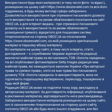
Використання будь-яких матеріалів ( в тому числі фото- та відео-),
розміщених на цьому сайті
https://www.obozrevatel.com
та всіх його
піддоменах, в будь-якому вигляді суворо заборонено.
Дозволяється використання при отриманні письмового дозволу
на їх використання та за умови обов'язкового посилання на сайт
OBOZ.UA, а для інтернет-видань - при отриманні письмового
дозволу на їх використання та за умови обов'язкового
розміщення прямого, відкритого для пошукових систем,
гіперпосилання на сторінку OBOZ.UA за посиланням
https://www.obozrevatel.com
, на якій розміщено оригінальний
матеріал в першому абзаці матеріалу.
Всі матеріали на цьому сайті, в тому числі інтерв’ю, статті,
дослідження – є службовими творами журналістів редакції,
виключні майнові права на які належать ТОВ «Золота середина».
На всі опубліковані фотоматеріали Getty Images редакція має
майнові права, які захищаються законом України «Про авторські
права та суміжні права», ніхто не має права без письмового
дозволу ТОВ «Золота середина» їх використовувати, вони не
підлягають подальшому відтворенню, перекладу, поширенню в
будь-якій формі.
Редакція OBOZ.UA може не поділяти точку зору, викладену в
авторському матеріалі. За достовірність інформації, опублікованої
в рекламних матеріалах, відповідальність несе рекламодавець.
Заборонено використання матеріалів розміщених на цьому сайті,
хоч із зазначенням гіперпосилання на сторінку цього сайту,
логотипу OBOZ.UA або будь-якого іншого згадування, але без