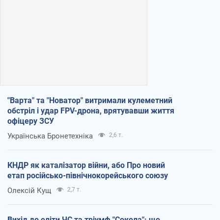
"Варта" та "Новатор" витримали кулеметний
обстріл і удар FPV-дрона, врятувавши життя
офіцеру ЗСУ
Українська Бронетехніка
2,6 т.
КНДР як каталізатор війни, або Про новий
етап російсько-північнокорейського союзу
Олексій Кущ
2,7 т.
Вихід до еліти ЧС та тріумф "Сокола": що