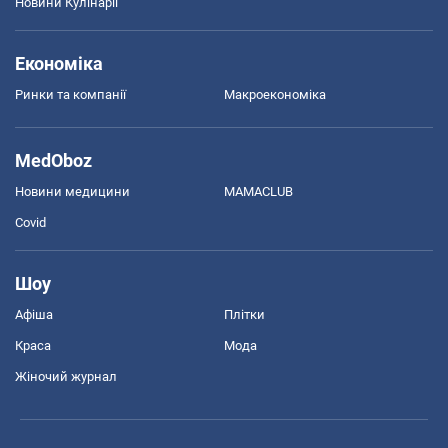
Новини Кулінарії
Економіка
Ринки та компанії
Макроекономіка
MedOboz
Новини медицини
MAMACLUB
Covid
Шоу
Афіша
Плітки
Краса
Мода
Жіночий журнал