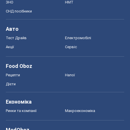
ЗНО
НМТ
СНД посібники
Авто
Тест Драйв
Електромобілі
Акції
Сервіс
Food Oboz
Рецепти
Напої
Дієти
Економіка
Ринки та компанії
Макроекономіка
MedOboz