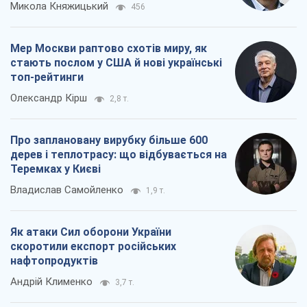
Микола Княжицький
456
Мер Москви раптово схотів миру, як
стають послом у США й нові українські
топ-рейтинги
Олександр Кірш
2,8 т.
Про заплановану вирубку більше 600
дерев і теплотрасу: що відбувається на
Теремках у Києві
Владислав Самойленко
1,9 т.
Як атаки Сил оборони України
скоротили експорт російських
нафтопродуктів
Андрій Клименко
3,7 т.