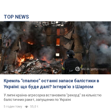
TOP NEWS
Кремль "спалює" останні запаси балістики в
Україні: що буде далі? Інтерв’ю з Шарпом
У липні країна-агресорка встановила "рекорд" за кількістю
балістичних ракет, запущених по Україні
5 годин тому
55,0 т.