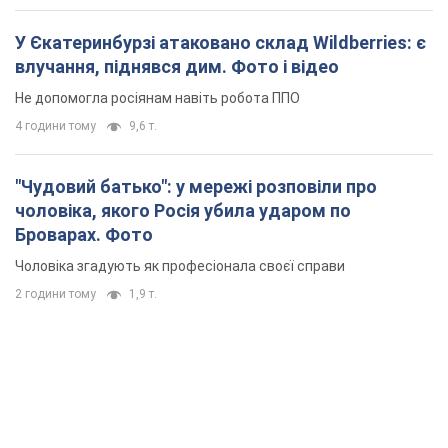
У Єкатеринбурзі атаковано склад Wildberries: є
влучання, піднявся дим. Фото і відео
Не допомогла росіянам навіть робота ППО
4 години тому
9,6 т.
"Чудовий батько": у мережі розповіли про
чоловіка, якого Росія убила ударом по
Броварах. Фото
Чоловіка згадують як професіонала своєї справи
2 години тому
1,9 т.