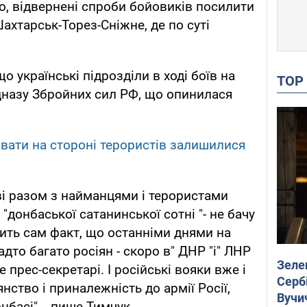
го, відвернені спроби бойовиків посилити
ахтарськ-Торез-Сніжне, де по суті
 українські підрозділи в ході боїв на
TO
цназу Збройних сил РФ, що опинилася
вати на стороні терористів залишилися
ові разом з найманцями і терористами
донбаської сатанинської сотні "- не бачу
жить сам факт, що останніми днями на
дто багато росіян - скоро в" ДНР "і" ЛНР
Зеле
 прес-секретарі. І російські вояки вже і
Сербі
ство і приналежність до армії Росії,
Вучи
басі", - пише Тимчук.