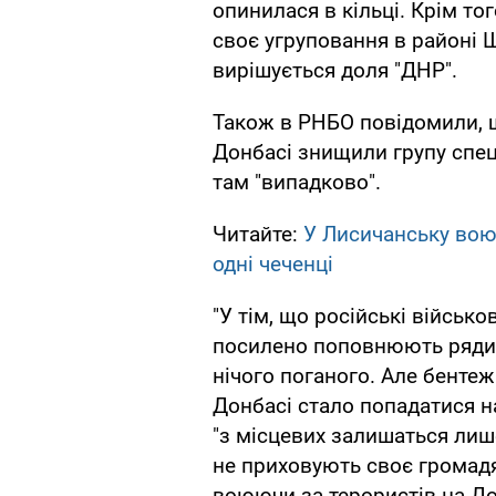
опинилася в кільці. Крім то
своє угруповання в районі Ш
вирішується доля "ДНР".
Також в РНБО повідомили, що
Донбасі знищили групу спе
там "випадково".
Читайте:
У Лисичанську вою
одні чеченці
"У тім, що російські військ
посилено поповнюють ряди "
нічого поганого. Але бенте
Донбасі стало попадатися на
"з місцевих залишаться лише
не приховують своє громадян
воюючи за терористів на Дон