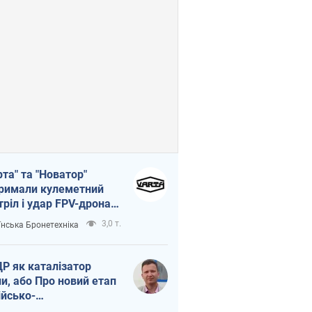
рта" та "Новатор"
римали кулеметний
тріл і удар FPV-дрона,
тувавши життя
3,0 т.
їнська Бронетехніка
церу ЗСУ
Р як каталізатор
ни, або Про новий етап
ійсько-
нічнокорейського