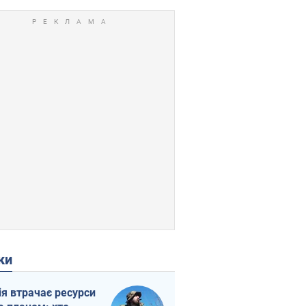
ки
ія втрачає ресурси