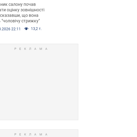
 хімієтерапії,
ник салону почав
орівся скандал.
ти оцінку зовнішності
 сказавши, що вона
 "чоловічу стрижку"
13,2 т.
8.2026 22:11