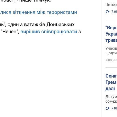
Це пер
улися зіткнення між терористами
7.0
ь", один з ватажків Донбаських
"Верн
 "Чечен",
вирішив співпрацювати
з
Украї
трив
карт
Учасн
щоденн
7.08.20
Сена
Грема
далі
Докуме
обмеж
7.0