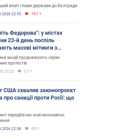
ший візит глави держави до Бєлграда
74,7 т.
8.2026 22:55
іть Федорова": у містах
ни 23-й день поспіль
ають масові мітинги з
онками. Фото і відео
ики акцій продовжують серію
их протестів
2,1 т.
26 22:22
т США схвалив законопроєкт
 про санкції проти Росії: що
нт передбачає нові економічні
ення
4,5 т.
8.2026 22:38