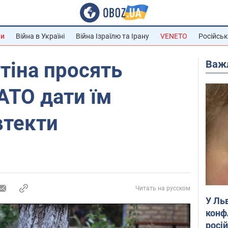
ни
Війна в Україні
Війна Ізраїлю та Ірану
VENETO
Російськ
Важ
тіна просять
АТО дати їм
втекти
Читать на русском
У Ль
конф
росі