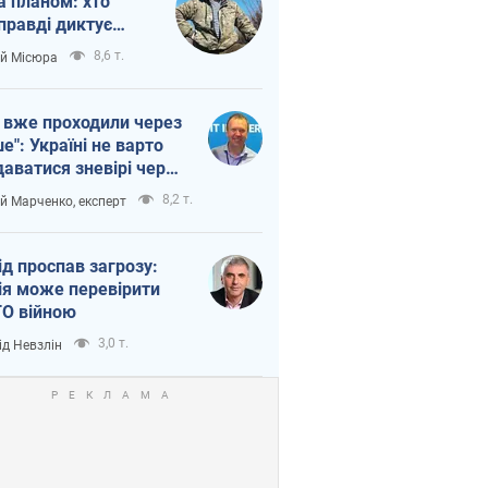
а планом: хто
правді диктує
п війни
8,6 т.
ій Місюра
 вже проходили через
ше": Україні не варто
даватися зневірі через
етний терор
8,2 т.
ій Марченко, експерт
ід проспав загрозу:
ія може перевірити
О війною
3,0 т.
ід Невзлін