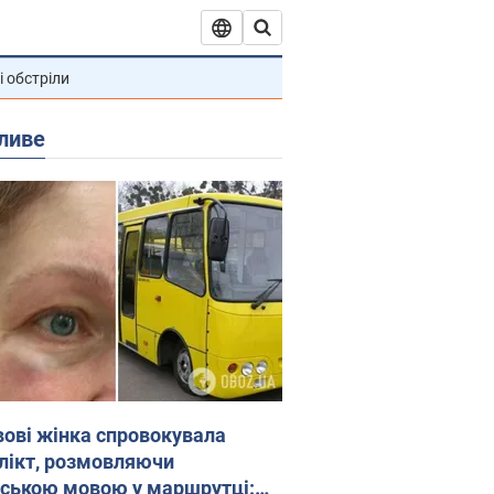
і обстріли
ливе
вові жінка спровокувала
лікт, розмовляючи
йською мовою у маршрутці: