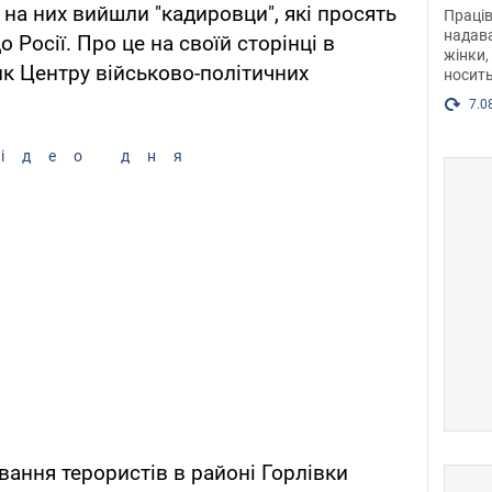
після
 на них вийшли "кадировци", які просять
Праців
розг
надава
 Росії. Про це на своїй сторінці в
жінки,
Фото
к Центру військово-політичних
носить
7.0
ідео дня
ування терористів в районі Горлівки