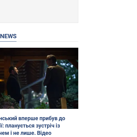
P NEWS
нський вперше прибув до
ї: планується зустріч із
чем і не лише. Відео