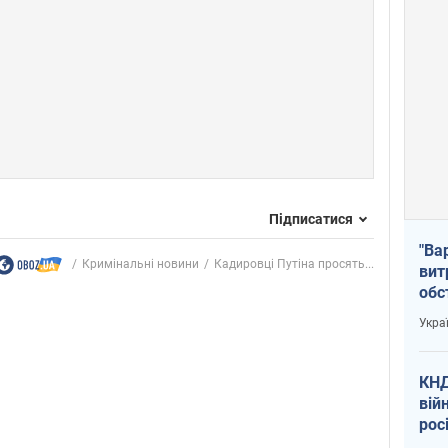
Підписатися
"Ва
Кримінальні новини
Кадировці Путіна просять...
вит
обс
вря
Укра
офі
КНД
вій
рос
пів