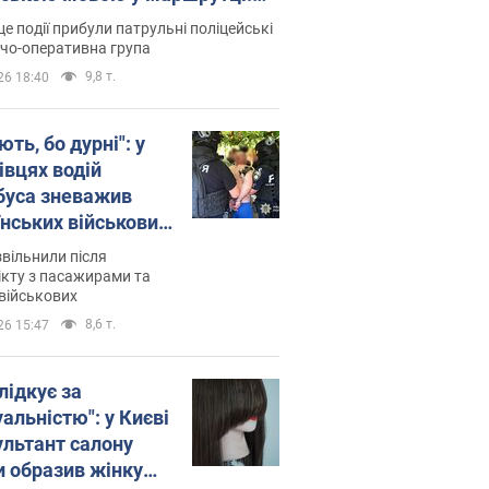
ція склала адмінпротокол.
це події прибули патрульні поліцейські
о
дчо-оперативна група
9,8 т.
26 18:40
ть, бо дурні": у
івцях водій
буса зневажив
їнських військових
латився. Відео
звільнили після
кту з пасажирами та
військових
8,6 т.
26 15:47
лідкує за
альністю": у Києві
ультант салону
и образив жінку