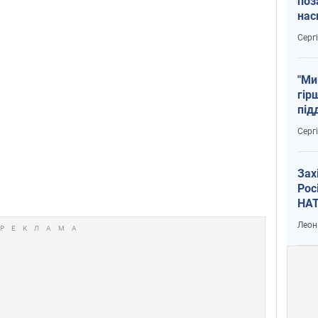
поз
нас
тем
Серг
"Ми
гір
під
рак
Серг
Зах
Рос
НАТ
Леон