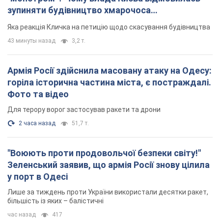
зупиняти будівництво хмарочоса
"московського вірянина"
Яка реакція Кличка на петицію щодо скасування будівництва
43 минуты назад
3,2 т.
Армія Росії здійснила масовану атаку на Одесу:
горіла історична частина міста, є постраждалі.
Фото та відео
Для терору ворог застосував ракети та дрони
2 часа назад
51,7 т.
"Воюють проти продовольчої безпеки світу!"
Зеленський заявив, що армія Росії знову цілила
у порт в Одесі
Лише за тиждень проти України використали десятки ракет,
більшість із яких – балістичні
час назад
417