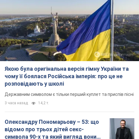
Якою була оригінальна версія гімну України та
чому її боялася Російська імперія: про це не
розповідають у школі
Державним символом є тільки перший куплет та приспів пісні
3 часа назад
14,2 т.
Олександру Пономарьову – 53: що
відомо про трьох дітей секс-
символа 90-х та який вигляд вони