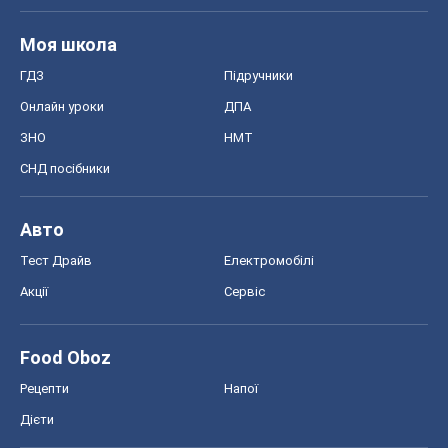
Моя школа
ГДЗ
Підручники
Онлайн уроки
ДПА
ЗНО
НМТ
СНД посібники
Авто
Тест Драйв
Електромобілі
Акції
Сервіс
Food Oboz
Рецепти
Напої
Дієти