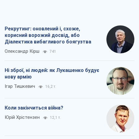
Рекрутинг: оновлений і, схоже,
корисний ворожий досвід, або
Діалектика вибагливого боягузтва
Олександр Кірш
741
Ні зброї, ні людей: як Лукашенко будує
нову армію
Ігар Тишкевич
16,2 т.
Коли закінчиться війна?
Юрій Хрістензен
12,1 т.