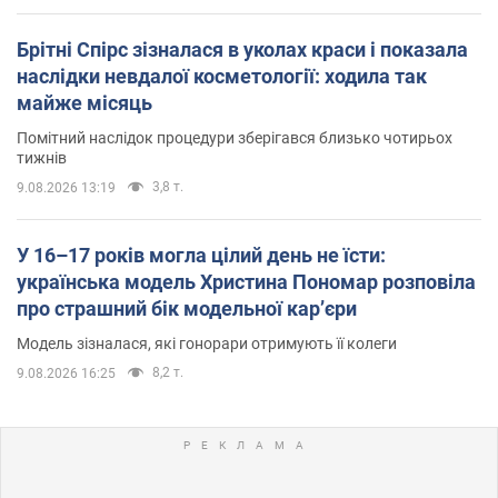
Брітні Спірс зізналася в уколах краси і показала
наслідки невдалої косметології: ходила так
майже місяць
Помітний наслідок процедури зберігався близько чотирьох
тижнів
3,8 т.
9.08.2026 13:19
У 16–17 років могла цілий день не їсти:
українська модель Христина Пономар розповіла
про страшний бік модельної кар’єри
Модель зізналася, які гонорари отримують її колеги
8,2 т.
9.08.2026 16:25