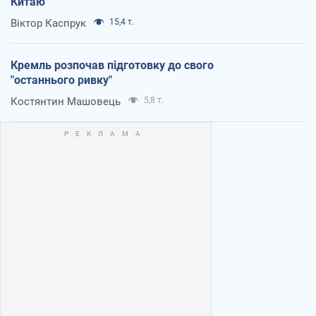
Китаю
Віктор Каспрук
15,4 т.
Кремль розпочав підготовку до свого
"останнього ривку"
Костянтин Машовець
5,8 т.