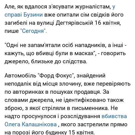
Але, як вдалося з'ясувати журналістам,
у
справі Бузини
вже опитали сім свідків його
загибелі на вулиці Дегтярівській 16 квітня,
пише
"Сегодня".
"Одні не запам'ятали осіб нападників, а інші -
кажуть, що вбивці були в масках", - говорить
джерело, близьке до слідства.
Автомобіль "Форд Фокус", знайдений
неподалік від місця злочину, вже перевіряють
по авторинках в пошуках продавця. За
словами джерела, не ідентифіковано також
зброю, з якої стріляли в письменника. Не
надто просунулося і розслідування
вбивства
Олега Калашнікова
, якого застрелили прямо
на порозі його будинку 15 квітня.