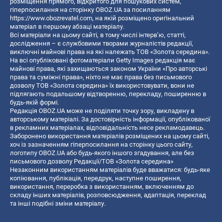
розміщення прямого, відкритого для пошукових систем,
гіперпосилання на сторінку OBOZ.UA за посиланням
https://www.obozrevatel.com
, на якій розміщено оригінальний
матеріал в першому абзаці матеріалу.
Всі матеріали на цьому сайті, в тому числі інтерв’ю, статті,
дослідження – є службовими творами журналістів редакції,
виключні майнові права на які належать ТОВ «Золота середина».
На всі опубліковані фотоматеріали Getty Images редакція має
майнові права, які захищаються законом України «Про авторські
права та суміжні права», ніхто не має права без письмового
дозволу ТОВ «Золота середина» їх використовувати, вони не
підлягають подальшому відтворенню, перекладу, поширенню в
будь-якій формі.
Редакція OBOZ.UA може не поділяти точку зору, викладену в
авторському матеріалі. За достовірність інформації, опублікованої
в рекламних матеріалах, відповідальність несе рекламодавець.
Заборонено використання матеріалів розміщених на цьому сайті,
хоч із зазначенням гіперпосилання на сторінку цього сайту,
логотипу OBOZ.UA або будь-якого іншого згадування, але без
письмового дозволу Редакції/ТОВ «Золота середина»
Незаконним використанням матеріалів буде вважатися: будь-яке
копiювання, публiкацiя, передрук, наступне поширення,
використання, переробка з використанням, включенням до
складу інших матеріалів, розповсюдження, адаптація, переклад
та інші подібні зміни матеріалу.