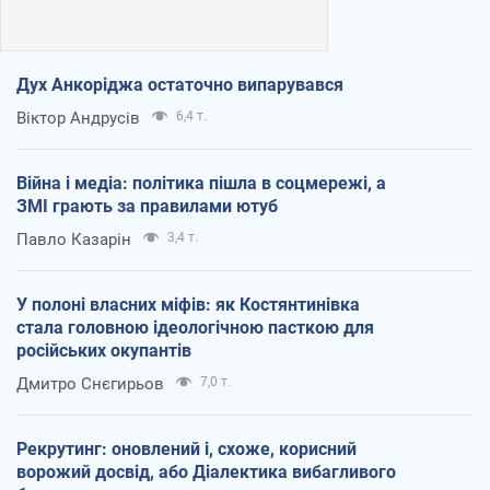
Дух Анкоріджа остаточно випарувався
Віктор Андрусів
6,4 т.
Війна і медіа: політика пішла в соцмережі, а
ЗМІ грають за правилами ютуб
Павло Казарін
3,4 т.
У полоні власних міфів: як Костянтинівка
стала головною ідеологічною пасткою для
російських окупантів
Дмитро Снєгирьов
7,0 т.
Рекрутинг: оновлений і, схоже, корисний
ворожий досвід, або Діалектика вибагливого