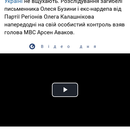
Україні
не вщухають. Розслідування загибелі
письменника Олеся Бузини і екс-нардепа від
Партії Регіонів Олега Калашнікова
напередодні на свій особистий контроль взяв
голова МВС Арсен Аваков.
Відео дня
Play Video