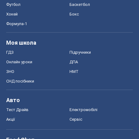
Футбол
Баскетбол
Хокей
Бокс
Формула-1
Моя школа
ГДЗ
Підручники
Онлайн уроки
ДПА
ЗНО
НМТ
СНД посібники
Авто
Тест Драйв
Електромобілі
Акції
Сервіс