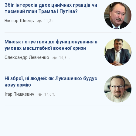
Збіг інтересів двох цинічних гравців чи
таємний план Трампа і Путіна?
Віктор Швець
11,3 т.
Мінськ готується до функціонування в
умовах масштабної воєнної кризи
Олександр Левченко
16,3 т.
Ні зброї, ні людей: як Лукашенко будує
нову армію
Ігар Тишкевич
14,0 т.