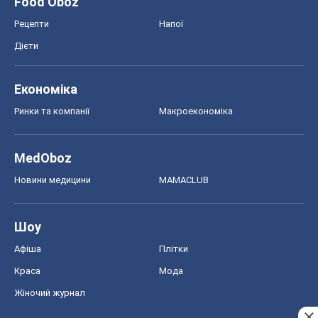
Food Oboz
Рецепти
Напої
Дієти
Економіка
Ринки та компанії
Макроекономіка
MedOboz
Новини медицини
MAMACLUB
Шоу
Афіша
Плітки
Краса
Мода
Жіночий журнал