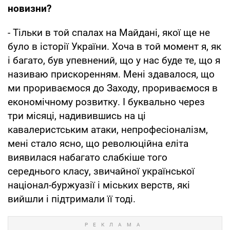
новизни?
- Тільки в той спалах на Майдані, якої ще не
було в історії України. Хоча в той момент я, як
і багато, був упевнений, що у нас буде те, що я
називаю прискоренням. Мені здавалося, що
ми прориваємося до Заходу, прориваємося в
економічному розвитку. І буквально через
три місяці, надивившись на ці
кавалеристським атаки, непрофесіоналізм,
мені стало ясно, що революційна еліта
виявилася набагато слабкіше того
середнього класу, звичайної української
націонал-буржуазії і міських верств, які
вийшли і підтримали її тоді.