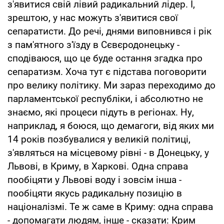
з'явитися свій лівий радикальний лідер. І,
зрештою, у нас можуть з'явитися свої
сепаратисти. До речі, днями виповнився і рік
з пам'ятного з'їзду в Сєвєродонецьку -
сподіваюся, що це буде остання згадка про
сепаратизм. Хоча тут є підстава поговорити
про велику політику. Ми зараз переходимо до
парламентської республіки, і абсолютно не
знаємо, які процеси підуть в регіонах. Ну,
наприклад, я боюся, що демагоги, від яких ми
14 років позбувалися у великій політиці,
з'являться на місцевому рівні - в Донецьку, у
Львові, в Криму, в Харкові. Одна справа
пообіцяти у Львові воду і зовсім інша -
пообіцяти якусь радикальну позицію в
націоналізмі. Те ж саме в Криму: одна справа
- допомагати людям, інше - сказати: Крим