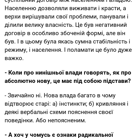
Населенню дозволяли виживати і красти, а
верхи вирішували свої проблеми, панували і
ділили велику власність. Це був негативний
договір в особливо збоченій формі, але він
був. І в цьому була якась сумна стабільність і
режиму, і населення. І поламати це було дуже
важко.
- Коли про нинішньої влади говорять, як про
абсолютно нову, це має під собою підстави?
- Звичайно ні. Нова влада багато в чому
відтворює старі: а) інстинкти; б) кривляння і
деякі вербальні схеми пояснення своєї
поведінки. Або непоясненим.
- А хоч у чомусь є ознаки радикальної