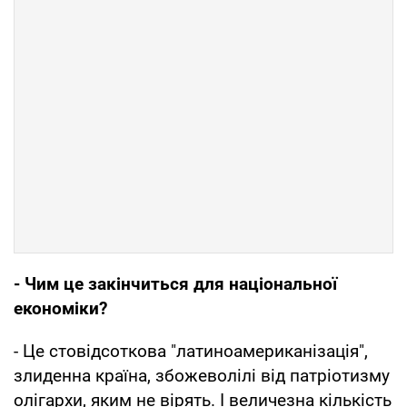
- Чим це закінчиться для національної
економіки?
- Це стовідсоткова "латиноамериканізація",
злиденна країна, збожеволілі від патріотизму
олігархи, яким не вірять. І величезна кількість