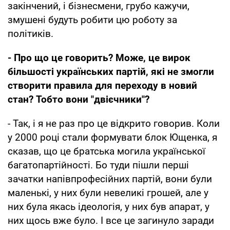
закінчений, і бізнесмени, грубо кажучи,
змушені будуть робити цю роботу за
політиків.
- Про що це говорить? Може, це вирок
більшості українських партій, які не змогли
створити правила для переходу в новий
стан? Тобто вони "двієчники"?
- Так, і я не раз про це відкрито говорив. Коли
у 2000 році стали формувати блок Ющенка, я
сказав, що це братська могила української
багатопартійності. Бо туди пішли перші
зачатки напівпрофесійних партій, вони були
маленькі, у них були невеликі грошей, але у
них була якась ідеологія, у них був апарат, у
них щось вже було. І все це загинуло заради