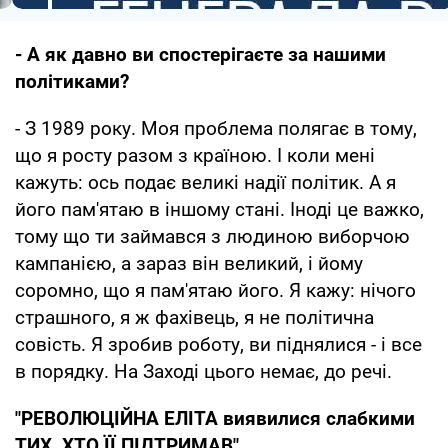
- А як давно ви спостерігаєте за нашими
політиками?
- З 1989 року. Моя проблема полягає в тому,
що я росту разом з країною. І коли мені
кажуть: ось подає великі надії політик. А я
його пам'ятаю в іншому стані. Іноді це важко,
тому що ти займався з людиною виборчою
кампанією, а зараз він великий, і йому
соромно, що я пам'ятаю його. Я кажу: нічого
страшного, я ж фахівець, я не політична
совість. Я зробив роботу, ви піднялися - і все
в порядку. На Заході цього немає, до речі.
"РЕВОЛЮЦІЙНА ЕЛІТА виявилися слабкими
ТИХ, ХТО ЇЇ ПІДТРИМАВ"