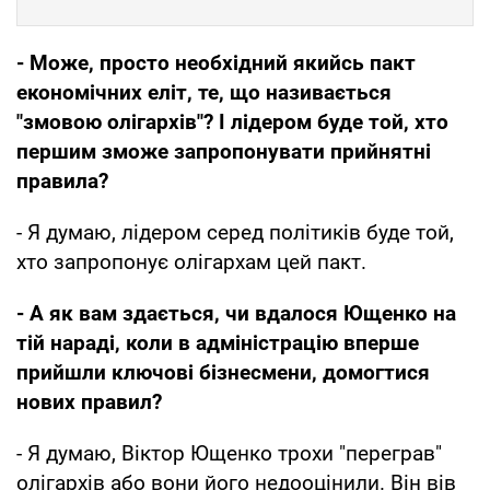
- Може, просто необхідний якийсь пакт
економічних еліт, те, що називається
"змовою олігархів"? І лідером буде той, хто
першим зможе запропонувати прийнятні
правила?
- Я думаю, лідером серед політиків буде той,
хто запропонує олігархам цей пакт.
- А як вам здається, чи вдалося Ющенко на
тій нараді, коли в адміністрацію вперше
прийшли ключові бізнесмени, домогтися
нових правил?
- Я думаю, Віктор Ющенко трохи "переграв"
олігархів або вони його недооцінили. Він вів