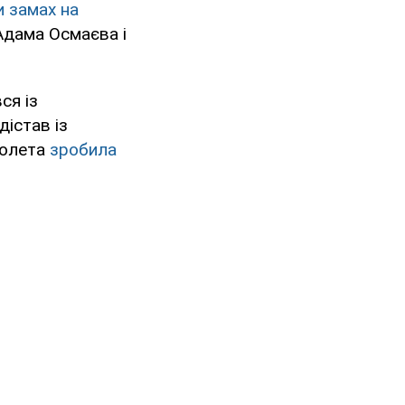
 замах на
Адама Осмаєва і
ся із
дістав із
столета
зробила