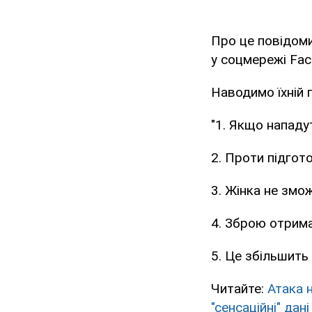
Про це повідоми
у соцмережі Fac
Наводимо їхній 
"1. Якщо нападу
2. Проти підгот
3. Жінка не змо
4. Зброю отрим
5. Це збільшить 
Читайте:
Атака 
"сенсаційні" дані