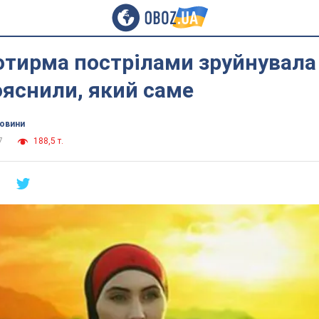
отирма пострілами зруйнувала 
яснили, який саме
новини
7
188,5 т.