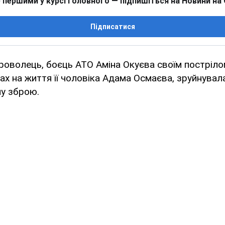
 першими у курсі головного — підпишіться на Новини на
Підписатися
оволець, боєць АТО Аміна Окуєва своїм постріло
ах на життя її чоловіка Адама Осмаєва, зруйнувала
ну зброю.