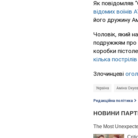
Як повідомляв "
відомих воїнів 
його дружину Ам
Чоловік, який н
подружжям про з
коробки пістоле
кілька пострілів
Злочинцеві
огол
Україна
Аміна Окує
Редакційна політика