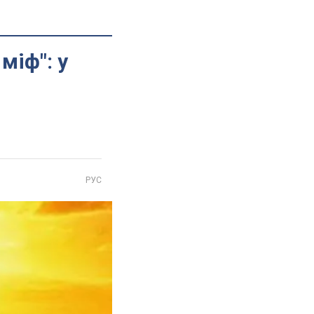
міф": у
РУС