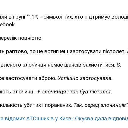
ли в групі "11% - символ тих, хто підтримує волод
ebook.
перелік повністю:
ть раптово, то не встигнеш застосувати пістолет.
овленого злочинця немає шансів захиститися.
Є.
же застосувати зброю.
Успішно застосувала.
ають злочинці.
У злочинця і так був пістолет.
кількість убитих і поранених.
Так, серед злочинців"
на відомих АТОшників у Києві: Окуєва дала відпові