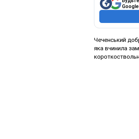
Будьте
Google
Чеченський добр
яка вчинила зам
короткостволь