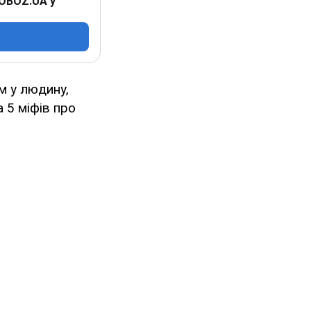
 OBOZ.UA у
м у людину,
 5 міфів про