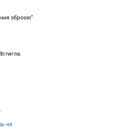
іння зброєю"
Встигла.
.
дь на