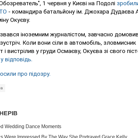
Обозреватель", 1 червня у Києві на Подолі
зробили
АТО
- командира батальйону ім. Джохара Дудаєва 
іну Окуєву.
азвався іноземним журналістом, завчасно домовив
устріч. Коли вони сіли в автомобіль, зловмисник 
т і вистрілив у груди Осмаєву, Окуєва зі свого пі
 у відповідь.
осили про підозру.
ва