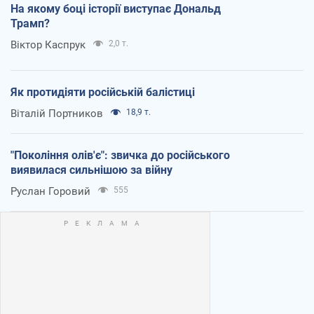
На якому боці історії виступає Дональд
Трамп?
Віктор Каспрук
2,0 т.
Як протидіяти російській балістиці
Віталій Портников
18,9 т.
"Покоління олів'є": звичка до російського
виявилася сильнішою за війну
Руслан Горовий
555