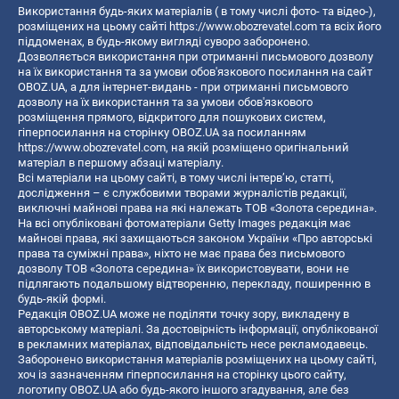
Використання будь-яких матеріалів ( в тому числі фото- та відео-),
розміщених на цьому сайті
https://www.obozrevatel.com
та всіх його
піддоменах, в будь-якому вигляді суворо заборонено.
Дозволяється використання при отриманні письмового дозволу
на їх використання та за умови обов'язкового посилання на сайт
OBOZ.UA, а для інтернет-видань - при отриманні письмового
дозволу на їх використання та за умови обов'язкового
розміщення прямого, відкритого для пошукових систем,
гіперпосилання на сторінку OBOZ.UA за посиланням
https://www.obozrevatel.com
, на якій розміщено оригінальний
матеріал в першому абзаці матеріалу.
Всі матеріали на цьому сайті, в тому числі інтерв’ю, статті,
дослідження – є службовими творами журналістів редакції,
виключні майнові права на які належать ТОВ «Золота середина».
На всі опубліковані фотоматеріали Getty Images редакція має
майнові права, які захищаються законом України «Про авторські
права та суміжні права», ніхто не має права без письмового
дозволу ТОВ «Золота середина» їх використовувати, вони не
підлягають подальшому відтворенню, перекладу, поширенню в
будь-якій формі.
Редакція OBOZ.UA може не поділяти точку зору, викладену в
авторському матеріалі. За достовірність інформації, опублікованої
в рекламних матеріалах, відповідальність несе рекламодавець.
Заборонено використання матеріалів розміщених на цьому сайті,
хоч із зазначенням гіперпосилання на сторінку цього сайту,
логотипу OBOZ.UA або будь-якого іншого згадування, але без