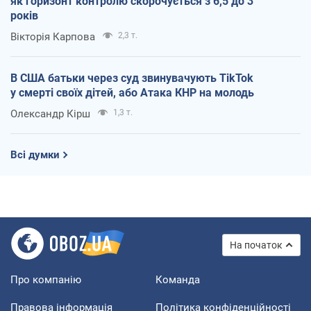
як горизонт контролю скорочується з 6,5 до 3
років
Вікторія Карпова
2,3 т.
В США батьки через суд звинувачують TikTok
у смерті своїх дітей, або Атака КНР на молодь
Олександр Кірш
1,3 т.
Всі думки
На початок
Про компанію
Команда
Правова інформація
Політика конфіденційності