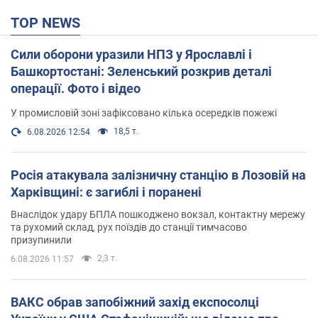
TOP NEWS
Сили оборони уразили НПЗ у Ярославлі і
Башкортостані: Зеленський розкрив деталі
операції. Фото і відео
У промисловій зоні зафіксовано кілька осередків пожежі
18,5 т.
6.08.2026 12:54
Росія атакувала залізничну станцію в Лозовій на
Харківщині: є загиблі і поранені
Внаслідок удару БПЛА пошкоджено вокзал, контактну мережу
та рухомий склад, рух поїздів до станції тимчасово
призупинили
2,3 т.
6.08.2026 11:57
ВАКС обрав запобіжний захід експосолці