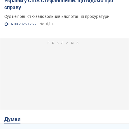
України у США Стефанішиній: що відомо про
справу
Суд не повністю задовольнив клопотання прокуратури
6,1 т.
6.08.2026 12:22
Думки