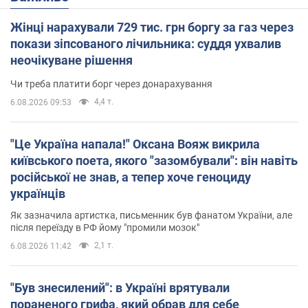
Жінці нарахували 729 тис. грн боргу за газ через
покази зіпсованого лічильника: суддя ухвалив
неочікуване рішення
Чи треба платити борг через донарахування
4,4 т.
6.08.2026 09:53
"Це Україна напала!" Оксана Вояж викрила
київського поета, якого "зазомбували": він навіть
російської не знав, а тепер хоче геноциду
українців
Як зазначила артистка, письменник був фанатом України, але
після переїзду в РФ йому "промили мозок"
2,1 т.
6.08.2026 11:42
"Був знесилений": в Україні врятували
пораненого грифа, який обрав для себе