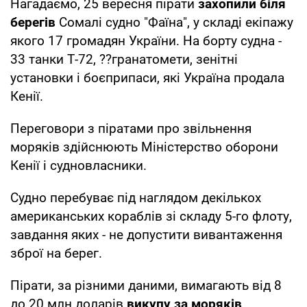
Нагадаємо, 25 вересня пірати
захопили біля
берегів
Сомалі судно "Фаїна", у складі екіпажу
якого 17 громадян України. На борту судна -
33 танки Т-72, ??гранатомети, зенітні
установки і боєприпаси, які Україна продала
Кенії.
Переговори з піратами про звільнення
моряків здійснюють Міністерство оборони
Кенії і судновласники.
Судно перебуває під наглядом декількох
американських кораблів зі складу 5-го флоту,
завдання яких - не допустити вивантаження
зброї на берег.
Пірати, за різними даними, вимагають від 8
до 20 млн доларів
викупу за моряків
.