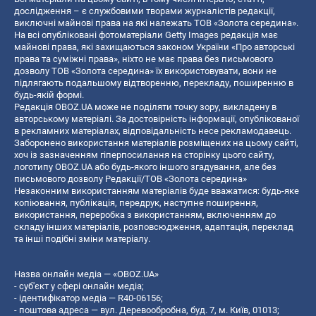
дослідження – є службовими творами журналістів редакції,
виключні майнові права на які належать ТОВ «Золота середина».
На всі опубліковані фотоматеріали Getty Images редакція має
майнові права, які захищаються законом України «Про авторські
права та суміжні права», ніхто не має права без письмового
дозволу ТОВ «Золота середина» їх використовувати, вони не
підлягають подальшому відтворенню, перекладу, поширенню в
будь-якій формі.
Редакція OBOZ.UA може не поділяти точку зору, викладену в
авторському матеріалі. За достовірність інформації, опублікованої
в рекламних матеріалах, відповідальність несе рекламодавець.
Заборонено використання матеріалів розміщених на цьому сайті,
хоч із зазначенням гіперпосилання на сторінку цього сайту,
логотипу OBOZ.UA або будь-якого іншого згадування, але без
письмового дозволу Редакції/ТОВ «Золота середина»
Незаконним використанням матеріалів буде вважатися: будь-яке
копiювання, публiкацiя, передрук, наступне поширення,
використання, переробка з використанням, включенням до
складу інших матеріалів, розповсюдження, адаптація, переклад
та інші подібні зміни матеріалу.
Назва онлайн медіа — «OBOZ.UA»
- суб'єкт у сфері онлайн медіа;
- ідентифікатор медіа — R40-06156;
- поштова адреса — вул. Деревообробна, буд. 7, м. Київ, 01013;