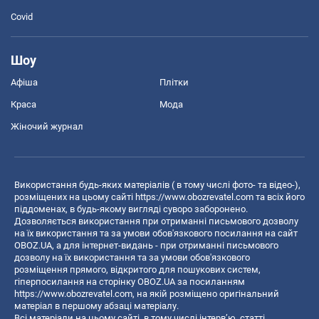
Covid
Шоу
Афіша
Плітки
Краса
Мода
Жіночий журнал
Використання будь-яких матеріалів ( в тому числі фото- та відео-),
розміщених на цьому сайті
https://www.obozrevatel.com
та всіх його
піддоменах, в будь-якому вигляді суворо заборонено.
Дозволяється використання при отриманні письмового дозволу
на їх використання та за умови обов'язкового посилання на сайт
OBOZ.UA, а для інтернет-видань - при отриманні письмового
дозволу на їх використання та за умови обов'язкового
розміщення прямого, відкритого для пошукових систем,
гіперпосилання на сторінку OBOZ.UA за посиланням
https://www.obozrevatel.com
, на якій розміщено оригінальний
матеріал в першому абзаці матеріалу.
Всі матеріали на цьому сайті, в тому числі інтерв’ю, статті,