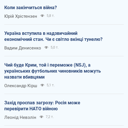
Коли закінчиться війна?
Юрій Хрістензен
5,8 т.
Україна вступила в надзвичайний
економічний стан. Чи є світло вкінці тунелю?
Вадим Денисенко
5,0 т.
Чий буде Крим, той і переможе (NSJ), а
українських футбольних чиновників можуть
назвати вбивцями
Олександр Кірш
5,1 т.
Захід проспав загрозу: Росія може
перевірити НАТО війною
Леонід Невзлін
7,2 т.