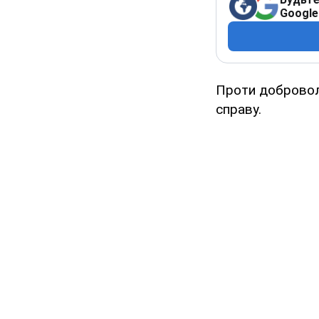
Google
Проти доброволь
справу.