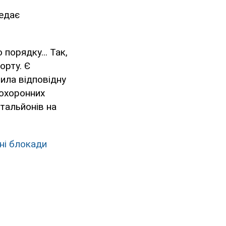
редає
порядку... Так,
орту. Є
шила відповідну
оохоронних
тальйонів на
нні блокади