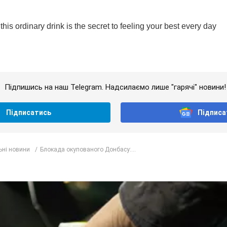
Підпишись на наш Telegram. Надсилаємо лише "гарячі" новини!
Підписатись
Підписа
ьні новини
Блокада окупованого Донбасу:...