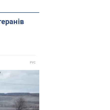
теранів
РУС