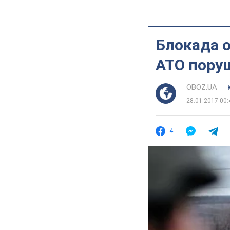
Блокада о
АТО пору
OBOZ.UA
28.01.2017 00:
4