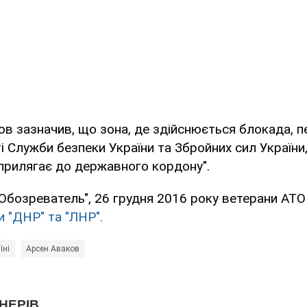
в зазначив, що зона, де здійснюється блокада, п
і Служби безпеки України та Збройних сил України,
прилягає до державного кордону".
Обозреватель", 26 грудня 2016 року ветерани АТО
 "ДНР" та "ЛНР".
їні
Арсен Аваков