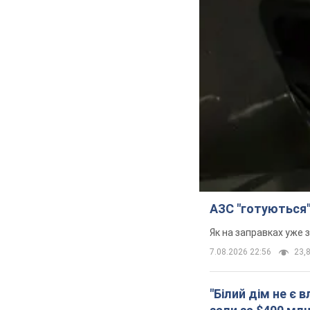
АЗС "готуються"
Як на заправках уже 
7.08.2026 22:56
23,8
"Білий дім не є