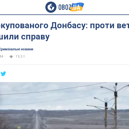
купованого Донбасу: проти ве
шили справу
Кримінальні новини
44
19,3 т.