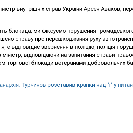
іністр внутрішніх справ України Арсен Аваков, пе
ить блокада, ми фіксуємо порушення громадського 
ушено справу про перешкоджання руху автотрансп
я, є відповідне звернення в поліцію, поліція пору
ав міністр, відповідаючи на запитання справи прав
ом торгової блокади ветеранами добровольчих ба
анархія: Турчинов розставив крапки над "i" у пита