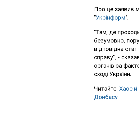
Про це заявив м
"
Укрінформ
".
"Там, де проход
безумовно, пор
відповідна статт
справу", - сказ
органів за факт
сході України.
Читайте:
Хаос й 
Донбасу