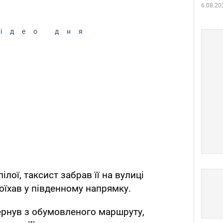
6.08.20
ідео дня
ілої, таксист забрав її на вулиці
поїхав у південному напрямку.
ернув з обумовленого маршруту,