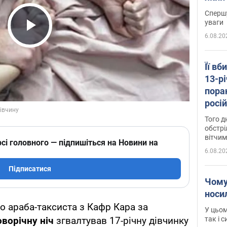
"агр
Спершу
уваги
6.08.20
Play Video
Її вб
13-рі
пора
росій
Сумщ
Того д
обстрі
вітчим
сі головного — підпишіться на Новини на
6.08.20
Підписатися
Чому
носи
о араба-таксиста з Кафр Кара за
У цьом
так і 
оворічну ніч
згвалтував 17-річну дівчинку