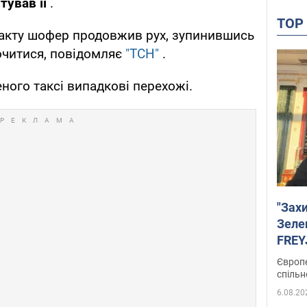
тував її
.
TO
 акту шофер продовжив рух, зупинившись
очитися, повідомляє
"ТСН"
.
ного таксі випадкові перехожі.
"Зах
Зеле
FREYJ
підтр
Європе
спільн
6.08.20