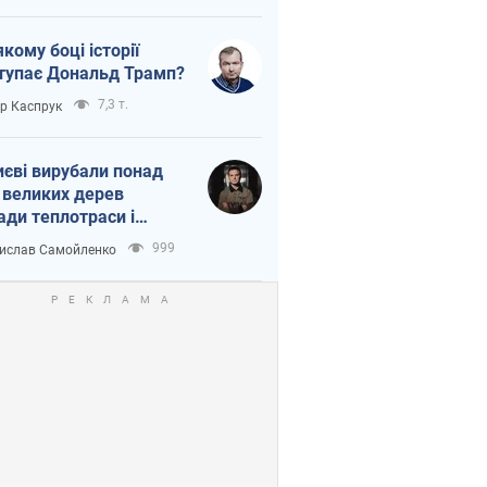
якому боці історії
тупає Дональд Трамп?
7,3 т.
ор Каспрук
иєві вирубали понад
 великих дерев
ади теплотраси і
переч Генплану
999
ислав Самойленко