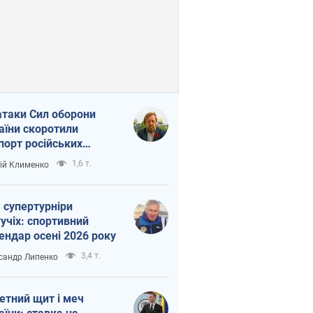
атаки Сил оборони
аїни скоротили
порт російських
топродуктів
1,6 т.
ій Клименко
 супертурніри
учіх: спортивний
ендар осені 2026 року
3,4 т.
сандр Липенко
етний щит і меч