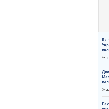
Як 
Укр
екс
наф
Андр
Два
Маг
кал
Олек
Рак