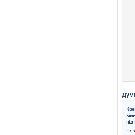
Дум
Кре
вій
під
кри
Вікт