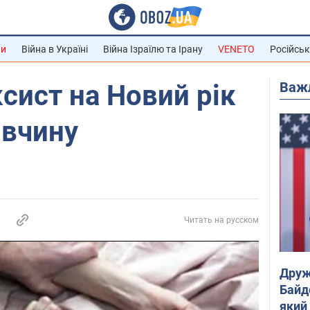
ни
Війна в Україні
Війна Ізраїлю та Ірану
VENETO
Російськ
Важ
ксист на Новий рік
івчину
Читать на русском
Друж
Байд
який