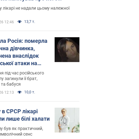
есивний" рак
 лікарі не надали цьому належної
13,7 т.
26 12:46
ила Росія: померла
чна дівчинка,
нена внаслідок
ської атаки на
ину. Фото
ня під час російського
лу загинули її брат,
 та бабуся
10,0 т.
26 12:13
 в СРСР лікарі
ли лише білі халати
у був як практичний,
символічний сенс