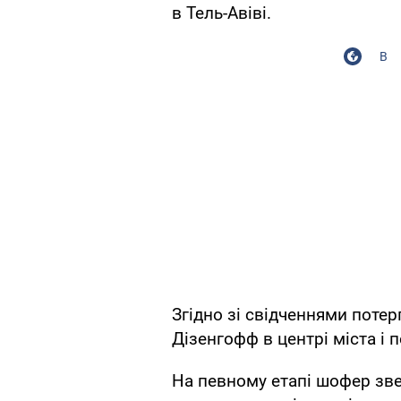
в Тель-Авіві.
В
Згідно зі свідченнями потерп
Дізенгофф в центрі міста і 
На певному етапі шофер зв