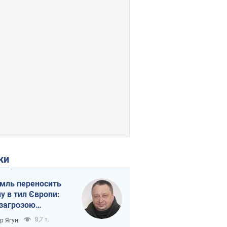
ки
мль переносить
ну в тил Європи:
 загрозою
тична логістика
8,7 т.
ор Ягун