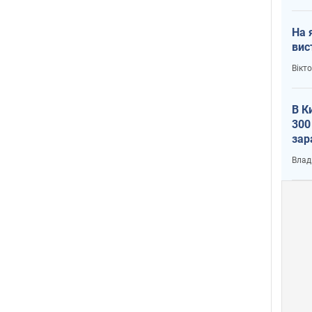
На 
вис
Вікт
В К
300
зар
всу
Влад