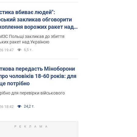
істика вбиває людей":
рський закликав обговорити
хоплення ворожих ракет над
їною
МЗС Польщі закликав до збиття
ьких ракет над Україною
6,5 т.
26 19:47
ткова передасть Міноборони
про чоловіків 18-60 років: для
 це потрібно
рібно для перевірки військового
24,2 т.
26 18:42