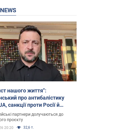
P NEWS
ист нашого життя":
нський про антибалістику
A, санкції проти Росії й
имку аграріїв. Відео
йські партнери долучаються до
ого проєкту
32,6 т.
26 20:20