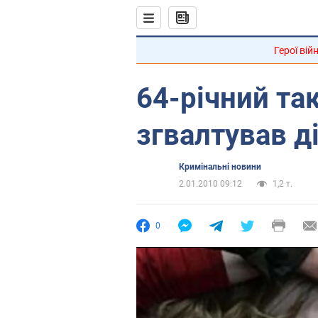
Герої вій
64-річний та
згвалтував д
Кримінальні новини
2.01.2010 09:12
1,2 т.
0