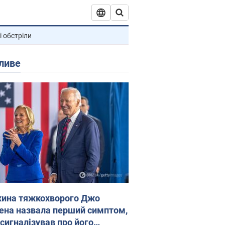
і обстріли
ливе
ина тяжкохворого Джо
ена назвала перший симптом,
 сигналізував про його