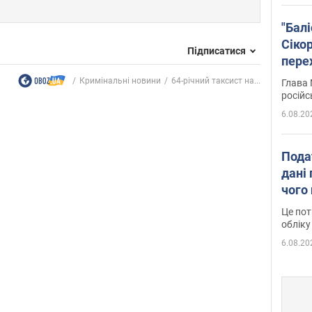
"Бал
Сіко
Підписатися
пере
Укра
Кримінальні новини
64-річний таксист на...
Глава 
російс
6.08.20
Пода
дані 
чого
Це пот
обліку
6.08.20