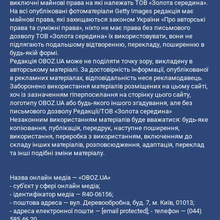
виключні майнові права на які належать ТОВ «Золота середина».
На всі опубліковані фотоматеріали Getty Images редакція має
майнові права, які захищаються законом України «Про авторські
права та суміжні права», ніхто не має права без письмового
дозволу ТОВ «Золота середина» їх використовувати, вони не
підлягають подальшому відтворенню, перекладу, поширенню в
будь-якій формі.
Редакція OBOZ.UA може не поділяти точку зору, викладену в
авторському матеріалі. За достовірність інформації, опублікованої
в рекламних матеріалах, відповідальність несе рекламодавець.
Заборонено використання матеріалів розміщених на цьому сайті,
хоч із зазначенням гіперпосилання на сторінку цього сайту,
логотипу OBOZ.UA або будь-якого іншого згадування, але без
письмового дозволу Редакції/ТОВ «Золота середина»
Незаконним використанням матеріалів буде вважатися: будь-яке
копiювання, публiкацiя, передрук, наступне поширення,
використання, переробка з використанням, включенням до
складу інших матеріалів, розповсюдження, адаптація, переклад
та інші подібні зміни матеріалу.
Назва онлайн медіа — «OBOZ.UA»
- суб'єкт у сфері онлайн медіа;
- ідентифікатор медіа — R40-06156;
- поштова адреса — вул. Деревообробна, буд. 7, м. Київ, 01013;
- адреса електронної пошти —
[email protected]
; - телефон — (044)
585 46 20