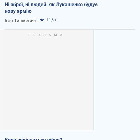
Ні зброї, ні людей: як Лукашенко будує
нову армію
Ігар Тишкевич
11,6 т.
Коли закінчиться війна?