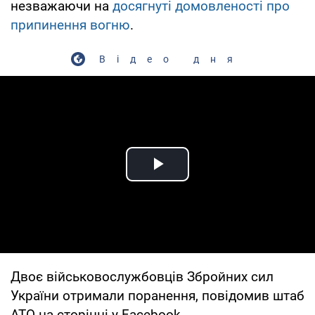
незважаючи на
досягнуті домовленості про
припинення вогню
.
Відео дня
Play Video
Двоє військовослужбовців Збройних сил
України отримали поранення, повідомив штаб
АТО на сторінці у Facebook.