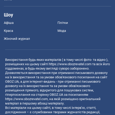
Шоу
Афіша
Плітки
Краса
Мода
Жіночий журнал
Використання будь-яких матеріалів ( в тому числі фото- та відео-),
розміщених на цьому сайті
https://www.obozrevatel.com
та всіх його
піддоменах, в будь-якому вигляді суворо заборонено.
Дозволяється використання при отриманні письмового дозволу
на їх використання та за умови обов'язкового посилання на сайт
OBOZ.UA, а для інтернет-видань - при отриманні письмового
дозволу на їх використання та за умови обов'язкового
розміщення прямого, відкритого для пошукових систем,
гіперпосилання на сторінку OBOZ.UA за посиланням
https://www.obozrevatel.com
, на якій розміщено оригінальний
матеріал в першому абзаці матеріалу.
Всі матеріали на цьому сайті, в тому числі інтерв’ю, статті,
дослідження – є службовими творами журналістів редакції,