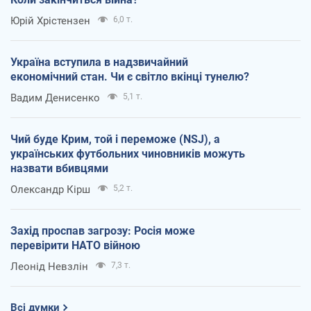
Юрій Хрістензен
6,0 т.
Україна вступила в надзвичайний
економічний стан. Чи є світло вкінці тунелю?
Вадим Денисенко
5,1 т.
Чий буде Крим, той і переможе (NSJ), а
українських футбольних чиновників можуть
назвати вбивцями
Олександр Кірш
5,2 т.
Захід проспав загрозу: Росія може
перевірити НАТО війною
Леонід Невзлін
7,3 т.
Всі думки