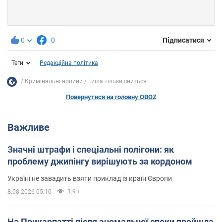
0
0
Підписатися
Теги
Редакційна політика
Кримінальні новини
Тиша тільки сниться:...
Повернутися на головну OBOZ
Важливе
Значні штрафи і спеціальні полігони: як
проблему джипінгу вирішують за кордоном
Україні не завадить взяти приклад із країн Європи
1,9 т.
8.08.2026 05:10
На Прикарпатті після аномальної спеки пройшла