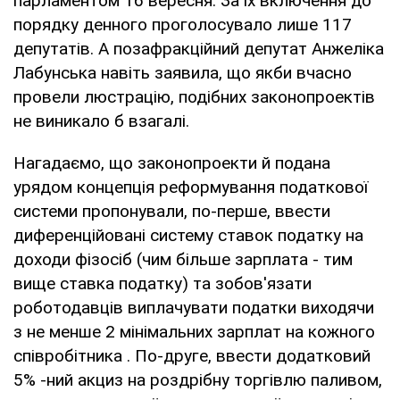
парламентом 16 вересня. За їх включення до
порядку денного проголосувало лише 117
депутатів. А позафракційний депутат Анжеліка
Лабунська навіть заявила, що якби вчасно
провели люстрацію, подібних законопроектів
не виникало б взагалі.
Нагадаємо, що законопроекти й подана
урядом концепція реформування податкової
системи пропонували, по-перше, ввести
диференційовані систему ставок податку на
доходи фізосіб (чим більше зарплата - тим
вище ставка податку) та зобов'язати
роботодавців виплачувати податки виходячи
з не менше 2 мінімальних зарплат на кожного
співробітника . По-друге, ввести додатковий
5% -ний акциз на роздрібну торгівлю паливом,