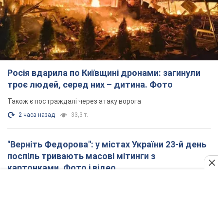
Росія вдарила по Київщині дронами: загинули
троє людей, серед них – дитина. Фото
Також є постраждалі через атаку ворога
2 часа назад
33,3 т.
"Верніть Федорова": у містах України 23-й день
поспіль тривають масові мітинги з
картонками. Фото і відео
Учасники акцій продовжують серію щоденних протестів
9 часов назад
3,2 т.