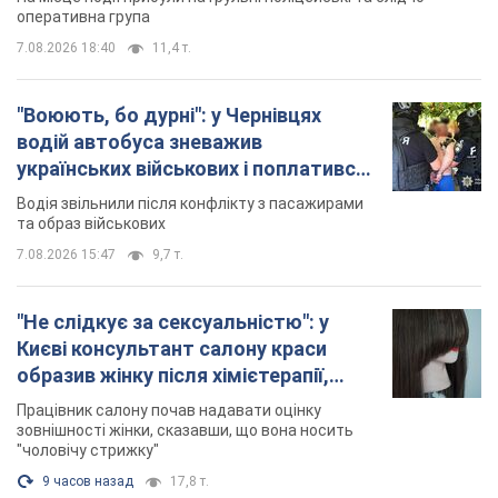
оперативна група
7.08.2026 18:40
11,4 т.
"Воюють, бо дурні": у Чернівцях
водій автобуса зневажив
українських військових і поплатився.
Відео
Водія звільнили після конфлікту з пасажирами
та образ військових
7.08.2026 15:47
9,7 т.
"Не слідкує за сексуальністю": у
Києві консультант салону краси
образив жінку після хімієтерапії,
розгорівся скандал. Фото
Працівник салону почав надавати оцінку
зовнішності жінки, сказавши, що вона носить
"чоловічу стрижку"
9 часов назад
17,8 т.