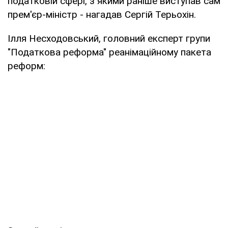
податковій сфері, з якими раніше виступав сам
прем'єр-міністр - нагадав Сергій Терьохін.
Ілля Несходовський, головний експерт групи
"Податкова реформа" реанімаційному пакета
реформ: