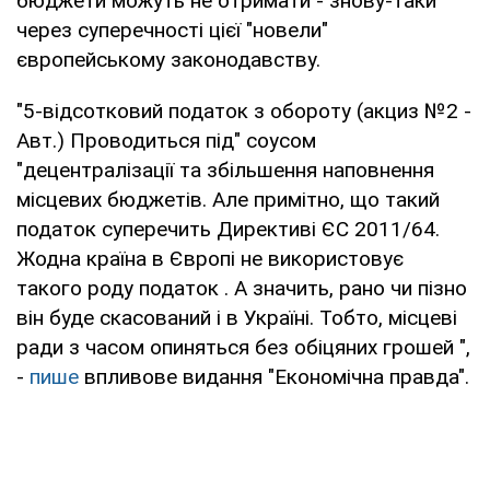
бюджети можуть не отримати - знову-таки
через суперечності цієї "новели"
європейському законодавству.
"5-відсотковий податок з обороту (акциз №2 -
Авт.) Проводиться під" соусом
"децентралізації та збільшення наповнення
місцевих бюджетів. Але примітно, що такий
податок суперечить Директиві ЄС 2011/64.
Жодна країна в Європі не використовує
такого роду податок . А значить, рано чи пізно
він буде скасований і в Україні. Тобто, місцеві
ради з часом опиняться без обіцяних грошей ",
-
пише
впливове видання "Економічна правда".