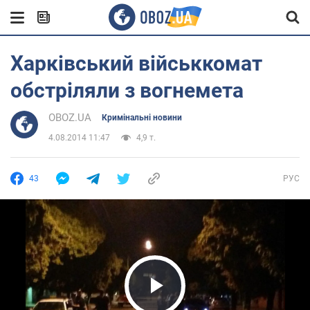
Харківський військкомат
обстріляли з вогнемета
OBOZ.UA
Кримінальні новини
4.08.2014 11:47
4,9 т.
43
РУС