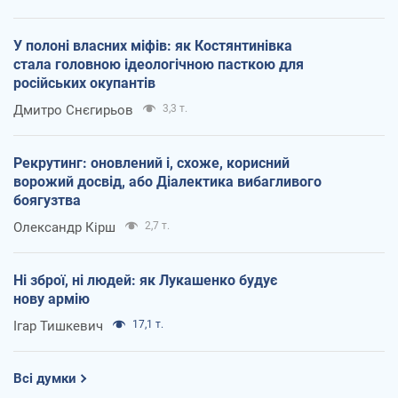
У полоні власних міфів: як Костянтинівка
стала головною ідеологічною пасткою для
російських окупантів
Дмитро Снєгирьов
3,3 т.
Рекрутинг: оновлений і, схоже, корисний
ворожий досвід, або Діалектика вибагливого
боягузтва
Олександр Кірш
2,7 т.
Ні зброї, ні людей: як Лукашенко будує
нову армію
Ігар Тишкевич
17,1 т.
Всі думки