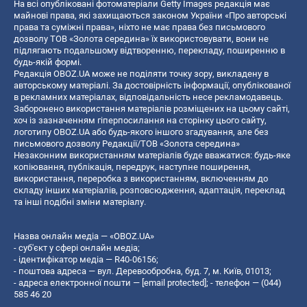
На всі опубліковані фотоматеріали Getty Images редакція має
майнові права, які захищаються законом України «Про авторські
права та суміжні права», ніхто не має права без письмового
дозволу ТОВ «Золота середина» їх використовувати, вони не
підлягають подальшому відтворенню, перекладу, поширенню в
будь-якій формі.
Редакція OBOZ.UA може не поділяти точку зору, викладену в
авторському матеріалі. За достовірність інформації, опублікованої
в рекламних матеріалах, відповідальність несе рекламодавець.
Заборонено використання матеріалів розміщених на цьому сайті,
хоч із зазначенням гіперпосилання на сторінку цього сайту,
логотипу OBOZ.UA або будь-якого іншого згадування, але без
письмового дозволу Редакції/ТОВ «Золота середина»
Незаконним використанням матеріалів буде вважатися: будь-яке
копiювання, публiкацiя, передрук, наступне поширення,
використання, переробка з використанням, включенням до
складу інших матеріалів, розповсюдження, адаптація, переклад
та інші подібні зміни матеріалу.
Назва онлайн медіа — «OBOZ.UA»
- суб'єкт у сфері онлайн медіа;
- ідентифікатор медіа — R40-06156;
- поштова адреса — вул. Деревообробна, буд. 7, м. Київ, 01013;
- адреса електронної пошти —
[email protected]
; - телефон — (044)
585 46 20