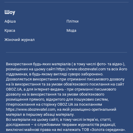
Шоу
Афіша
Плітки
Краса
Мода
Жіночий журнал
Використання будь-яких матеріалів ( в тому числі фото- та відео-),
розміщених на цьому сайті
https://www.obozrevatel.com
та всіх його
піддоменах, в будь-якому вигляді суворо заборонено.
Дозволяється використання при отриманні письмового дозволу
на їх використання та за умови обов'язкового посилання на сайт
OBOZ.UA, а для інтернет-видань - при отриманні письмового
дозволу на їх використання та за умови обов'язкового
розміщення прямого, відкритого для пошукових систем,
гіперпосилання на сторінку OBOZ.UA за посиланням
https://www.obozrevatel.com
, на якій розміщено оригінальний
матеріал в першому абзаці матеріалу.
Всі матеріали на цьому сайті, в тому числі інтерв’ю, статті,
дослідження – є службовими творами журналістів редакції,
виключні майнові права на які належать ТОВ «Золота середина».