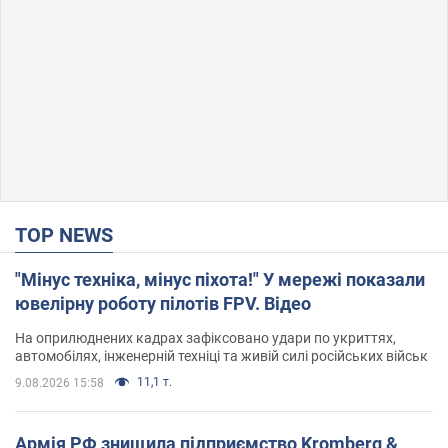
TOP NEWS
"Мінус техніка, мінус піхота!" У мережі показали
ювелірну роботу пілотів FPV. Відео
На оприлюднених кадрах зафіксовано удари по укриттях,
автомобілях, інженерній техніці та живій силі російських військ
11,1 т.
9.08.2026 15:58
Армія РФ знищила підприємство Kromberg &