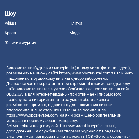
Шоу
Афіша
Плітки
Краса
Мода
Жіночий журнал
Використання будь-яких матеріалів ( в тому числі фото- та відео-),
розміщених на цьому сайті
https://www.obozrevatel.com
та всіх його
піддоменах, в будь-якому вигляді суворо заборонено.
Дозволяється використання при отриманні письмового дозволу
на їх використання та за умови обов'язкового посилання на сайт
OBOZ.UA, а для інтернет-видань - при отриманні письмового
дозволу на їх використання та за умови обов'язкового
розміщення прямого, відкритого для пошукових систем,
гіперпосилання на сторінку OBOZ.UA за посиланням
https://www.obozrevatel.com
, на якій розміщено оригінальний
матеріал в першому абзаці матеріалу.
Всі матеріали на цьому сайті, в тому числі інтерв’ю, статті,
дослідження – є службовими творами журналістів редакції,
виключні майнові права на які належать ТОВ «Золота середина».