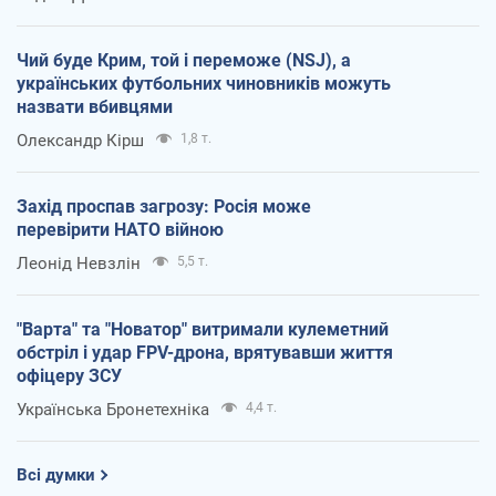
Чий буде Крим, той і переможе (NSJ), а
українських футбольних чиновників можуть
назвати вбивцями
Олександр Кірш
1,8 т.
Захід проспав загрозу: Росія може
перевірити НАТО війною
Леонід Невзлін
5,5 т.
"Варта" та "Новатор" витримали кулеметний
обстріл і удар FPV-дрона, врятувавши життя
офіцеру ЗСУ
Українська Бронетехніка
4,4 т.
Всі думки