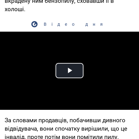
вкрадену ним бензопилу, сховавши її в
холоші.
Відео дня
Play Video
За словами продавців, побачивши дивного
відвідувача, вони спочатку вирішили, що це
інвалід, проте потім вони помітили пилу.