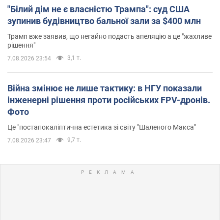
"Білий дім не є власністю Трампа": суд США
зупинив будівництво бальної зали за $400 млн
Трамп вже заявив, що негайно подасть апеляцію а це "жахливе
рішення"
3,1 т.
7.08.2026 23:54
Війна змінює не лише тактику: в НГУ показали
інженерні рішення проти російських FPV-дронів.
Фото
Це "постапокаліптична естетика зі світу "Шаленого Макса"
9,7 т.
7.08.2026 23:47