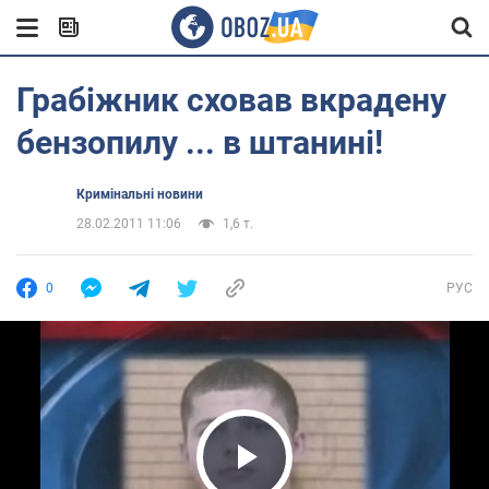
Грабіжник сховав вкрадену
бензопилу ... в штанині!
Кримінальні новини
28.02.2011 11:06
1,6 т.
0
РУС