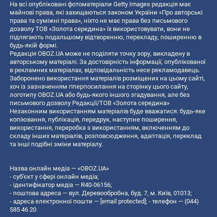
На всі опубліковані фотоматеріали Getty Images редакція має
майнові права, які захищаються законом України «Про авторські
права та суміжні права», ніхто не має права без письмового
дозволу ТОВ «Золота середина» їх використовувати, вони не
підлягають подальшому відтворенню, перекладу, поширенню в
будь-якій формі.
Редакція OBOZ.UA може не поділяти точку зору, викладену в
авторському матеріалі. За достовірність інформації, опублікованої
в рекламних матеріалах, відповідальність несе рекламодавець.
Заборонено використання матеріалів розміщених на цьому сайті,
хоч із зазначенням гіперпосилання на сторінку цього сайту,
логотипу OBOZ.UA або будь-якого іншого згадування, але без
письмового дозволу Редакції/ТОВ «Золота середина»
Незаконним використанням матеріалів буде вважатися: будь-яке
копiювання, публiкацiя, передрук, наступне поширення,
використання, переробка з використанням, включенням до
складу інших матеріалів, розповсюдження, адаптація, переклад
та інші подібні зміни матеріалу.
Назва онлайн медіа — «OBOZ.UA»
- суб'єкт у сфері онлайн медіа;
- ідентифікатор медіа — R40-06156;
- поштова адреса — вул. Деревообробна, буд. 7, м. Київ, 01013;
- адреса електронної пошти —
[email protected]
; - телефон — (044)
585 46 20