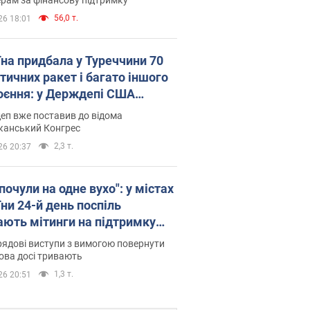
56,0 т.
26 18:01
їна придбала у Туреччини 70
тичних ракет і багато іншого
оєння: у Держдепі США
люднили список
еп вже поставив до відома
канський Конгрес
2,3 т.
26 20:37
почули на одне вухо": у містах
ни 24-й день поспіль
ають мітинги на підтримку
рова. Фото і відео
ядові виступи з вимогою повернути
ова досі тривають
1,3 т.
26 20:51