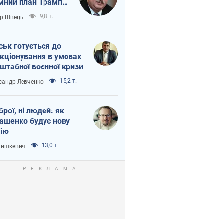
мний план Трампа
тіна?
9,8 т.
ор Швець
ськ готується до
кціонування в умовах
штабної воєнної кризи
15,2 т.
сандр Левченко
зброї, ні людей: як
ашенко будує нову
ію
13,0 т.
 Тишкевич