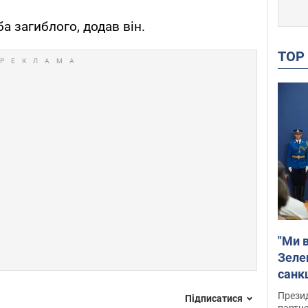
а загиблого, додав він.
TO
"Ми в
Зеле
санкц
Прези
Підписатися
партне