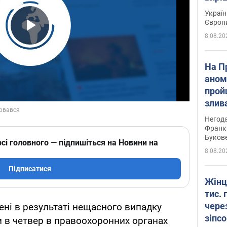
Україн
Європ
8.08.20
Play Video
На П
аном
прой
злив
пере
Негода
річки
Франк
Буков
сі головного — підпишіться на Новини на
8.08.20
Підписатися
Жінц
тис. 
чере
ні в результаті нещасного випадку
зіпс
и в четвер в правоохоронних органах