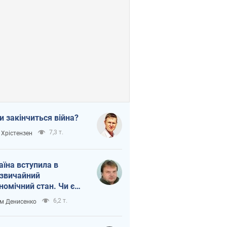
и закінчиться війна?
7,3 т.
 Хрістензен
аїна вступила в
звичайний
номічний стан. Чи є
тло вкінці тунелю?
6,2 т.
м Денисенко