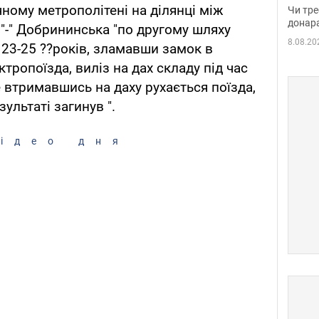
судд
чному метрополітені на ділянці між
Чи тре
неоч
донар
"-" Добрининська "по другому шляху
8.08.20
23-25 ??років, зламавши замок в
тропоїзда, виліз на дах складу під час
Не втримавшись на даху рухається поїзда,
зультаті загинув ".
ідео дня