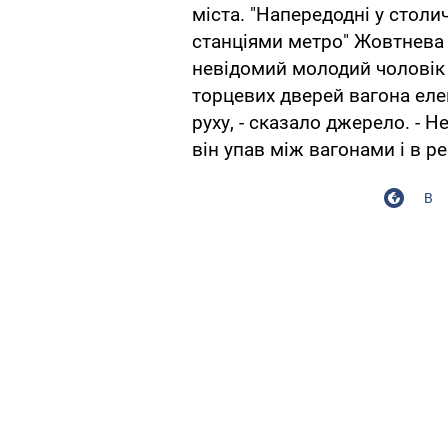
міста. "Напередодні у столи
станціями метро" Жовтнева 
невідомий молодий чоловік 
торцевих дверей вагона елек
руху, - сказало джерело. - 
він упав між вагонами і в ре
В