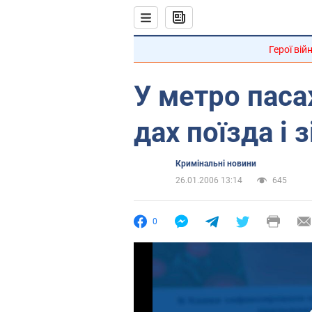
Герої вій
У метро паса
дах поїзда і 
Кримінальні новини
26.01.2006 13:14
645
0