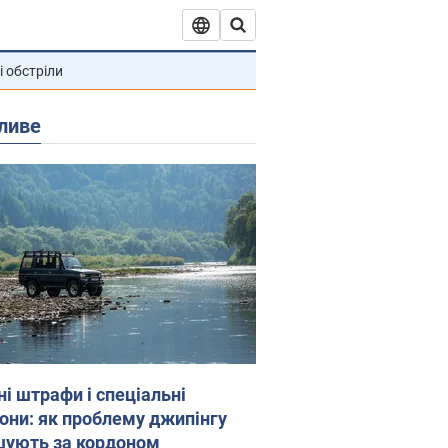
і обстріли
ливе
ні штрафи і спеціальні
гони: як проблему джипінгу
шують за кордоном