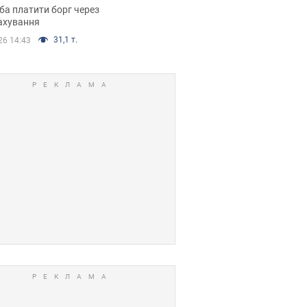
я ухвалив
ба платити борг через
ікуване рішення
ахування
31,1 т.
26 14:43