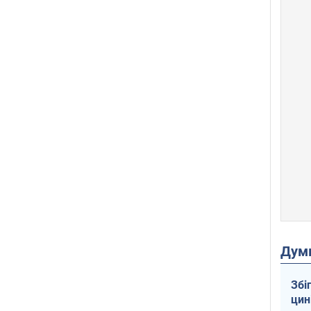
Дум
Збі
цин