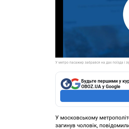
Будьте першими у кур
OBOZ.UA у Google
У московському метрополіте
загинув чоловік, повідомил