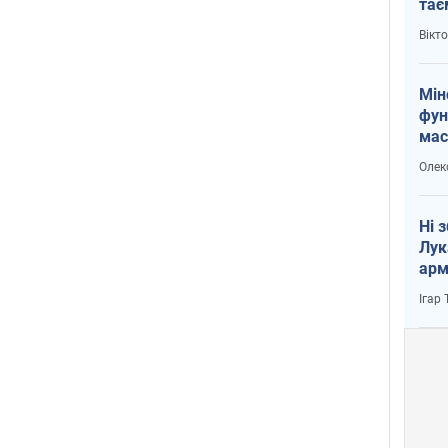
тає
і Пу
Вікт
Мін
фун
мас
Олек
Ні 
Лук
арм
Ігар