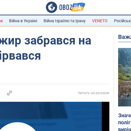
ни
Війна в Україні
Війна Ізраїлю та Ірану
VENETO
Російськ
Важ
жир забрався на
зірвався
Читать на русском
Знач
полі
вирі