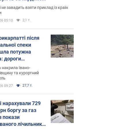
і не завадить взяти приклад із країн
и
2,1 т.
26 05:10
рикарпатті після
альної спеки
шла потужна
а: дороги
творились на
 накрила Івано-
. Відео
івщину та курортний
ель
27,7 т.
26 09:27
і нарахували 729
грн боргу за газ
з покази
ованого лічильника: