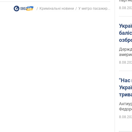
8.08.20
Кримінальні новини
У метро пасажир...
Укра
баліс
озбр
опри
Держд
амери
8.08.20
"Нас 
Украї
трив
Федо
Антиур
Федор
8.08.20