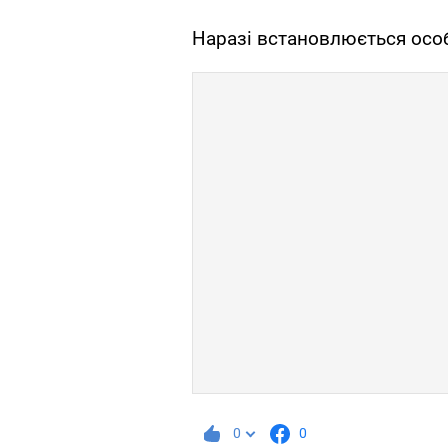
Наразі встановлюється особ
0
0