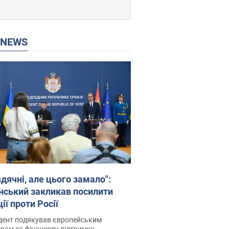
P NEWS
дячні, але цього замало":
нський закликав посилити
ії проти Росії
дент подякував європейським
рам за фінансову підтримку