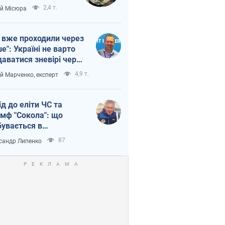
п війни
2,4 т.
ій Місюра
 вже проходили через
ше": Україні не варто
даватися зневірі через
етний терор
4,9 т.
ій Марченко, експерт
ід до еліти ЧС та
умф "Сокола": що
бувається в
аїнському хокеї
87
сандр Липенко