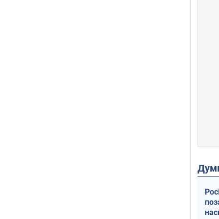
Дум
Рос
поз
нас