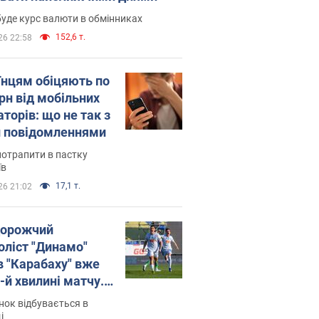
уде курс валюти в обмінниках
152,6 т.
26 22:58
їнцям обіцяють по
рн від мобільних
торів: що не так з
 повідомленнями
потрапити в пастку
їв
17,1 т.
26 21:02
орожчий
оліст "Динамо"
в "Карабаху" вже
-й хвилині матчу.
о
ок відбувається в
і