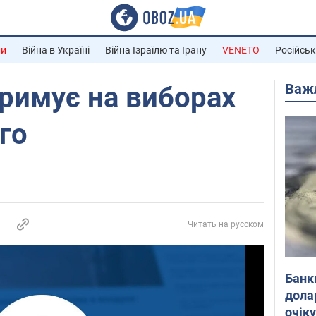
ни
Війна в Україні
Війна Ізраїлю та Ірану
VENETO
Російськ
Важ
римує на виборах
го
Читать на русском
Банк
дола
очік