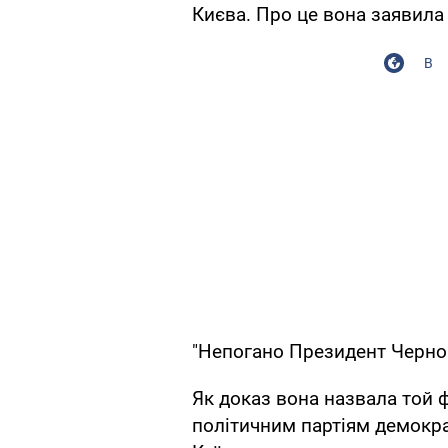
Києва. Про це вона заявила 
В
"Непогано Президент Чернов
Як доказ вона назвала той 
політичним партіям демократ