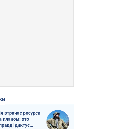
ки
ія втрачає ресурси
а планом: хто
правді диктує