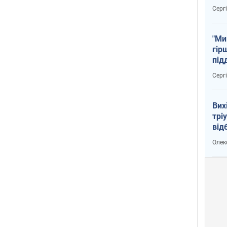
тем
Серг
"Ми
гір
під
рак
Серг
Вих
трі
від
укр
Олек