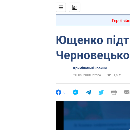
Герої вій
Ющенко підт
Черновецько
Кримінальні новини
20.05.2008 22:24
1,5 т.
0