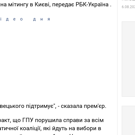
на мітингу в Києві, передає РБК-Україна .
6.08.20
ідео дня
ецького підтримує", - сказала прем'єр.
факт, що ГПУ порушила справи за всім
ичної коаліції, які йдуть на вибори в