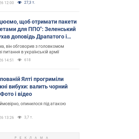
27,3 т.
26 12:00
цюємо, щоб отримати пакети
кетами для ППО": Зеленський
ухав доповідь Драпатого і
сував нові кроки
а, він обговорив з головкомом
і питання в українській армії
618
26 14:51
упованій Ялті прогриміли
жні вибухи: валить чорний
Фото і відео
 ймовірно, опинилося під атакою
3,7 т.
26 13:26