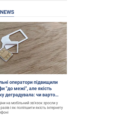
P NEWS
льні оператори підвищили
и "до межі", але якість
ку деградувала: чи варто
житись на ціни
іни на мобільний зв'язок зросли у
 разів і як поліпшити якість інтернету
ефоні