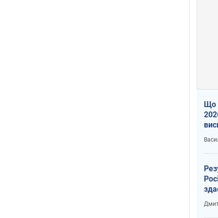
Що 
202
вис
про
Васи
Рез
Рос
зда
Дмит