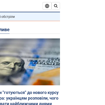
і обстріли
ливе
и "готуються" до нового курсу
ра: українцям розповіли, чого
увати найближчими днями