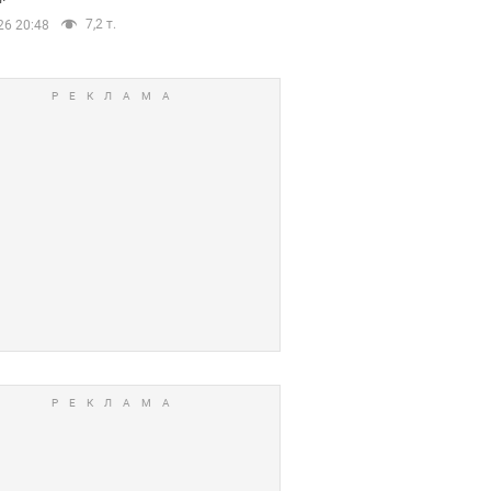
7,2 т.
26 20:48