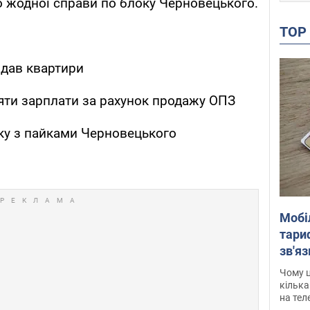
о жодної справи по блоку Черновецького.
TO
дав квартири
яти зарплати за рахунок продажу ОПЗ
ку з пайками Черновецького
Мобі
тариф
зв'яз
скар
Чому ц
кілька
на тел