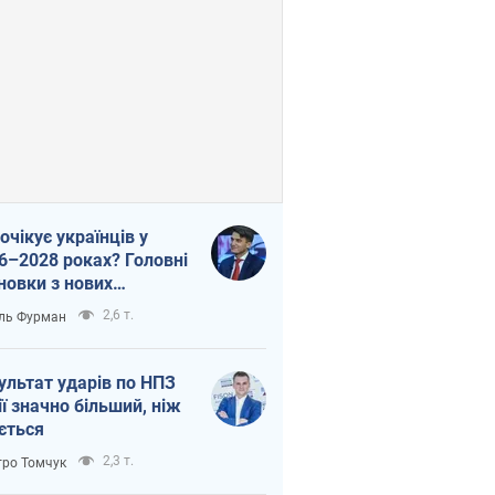
очікує українців у
6–2028 роках? Головні
новки з нових
гнозів від НБУ
2,6 т.
ль Фурман
ультат ударів по НПЗ
ії значно більший, ніж
ється
2,3 т.
ро Томчук