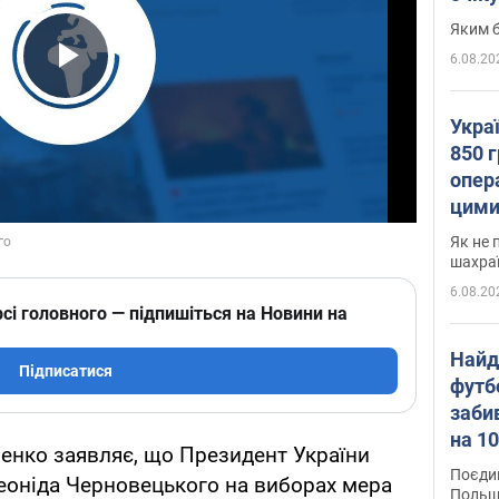
Яким б
6.08.20
Play Video
Укра
850 г
опера
цими
Як не 
шахра
6.08.20
сі головного — підпишіться на Новини на
Найд
Підписатися
футб
заби
на 10
енко заявляє, що Президент України
Віде
Поєдин
еоніда Черновецького на виборах мера
Польщ