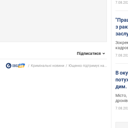
7.08.20
"Пра
з ра
засл
анон
Зокрем
кадров
Підписатися
7.08.20
Кримінальні новини
Ющенко підтримує на...
В ок
поту
дим. 
Місто,
дронів
7.08.20